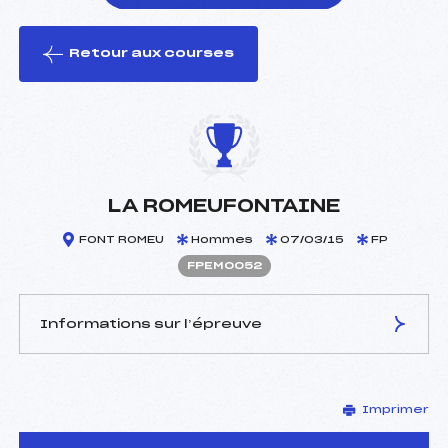
Retour aux courses
foi(s) le ski
LA ROMEUFONTAINE
FONT ROMEU
Hommes
07/03/15
FP
FPEM0052
Informations sur l’épreuve
JURY DE COMPÉTITION
Imprimer
Délégué Technique :
GARCIA BEATRICE (PE)
D.T Adjoint :
–