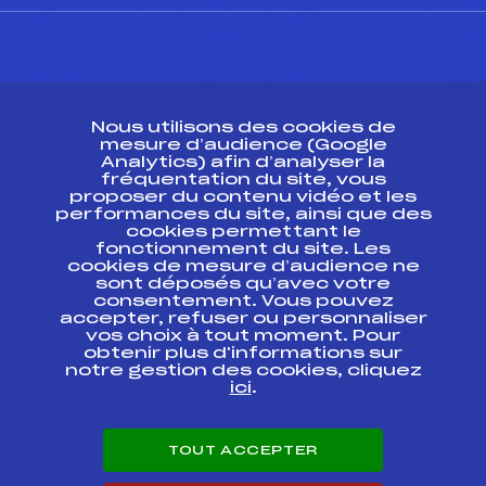
CONTACT
Nous utilisons des cookies de
ESPACE PRESSE
mesure d’audience (Google
Analytics) afin d’analyser la
fréquentation du site, vous
Ressources
proposer du contenu vidéo et les
performances du site, ainsi que des
Pass’Neige
cookies permettant le
Projet sportif fédéral
fonctionnement du site. Les
cookies de mesure d’audience ne
Projet de performance fédéral
sont déposés qu’avec votre
Antidopage
consentement. Vous pouvez
Pôle Développement, Formation, Suivi
accepter, refuser ou personnaliser
Scientifique
vos choix à tout moment. Pour
Listes ministérielles
obtenir plus d'informations sur
notre gestion des cookies, cliquez
Pôle vie de l’athlète
ici
.
Enseignement professionnel
Informatique et chronométrage
Circuits
TOUT ACCEPTER
Carrières