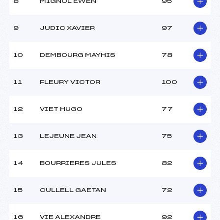
8
MIGNOL EWEN
95
9
JUDIC XAVIER
97
10
DEMBOURG MAYHIS
78
11
FLEURY VICTOR
100
12
VIET HUGO
77
13
LEJEUNE JEAN
75
14
BOURRIERES JULES
82
15
CULLELL GAETAN
72
16
VIE ALEXANDRE
92