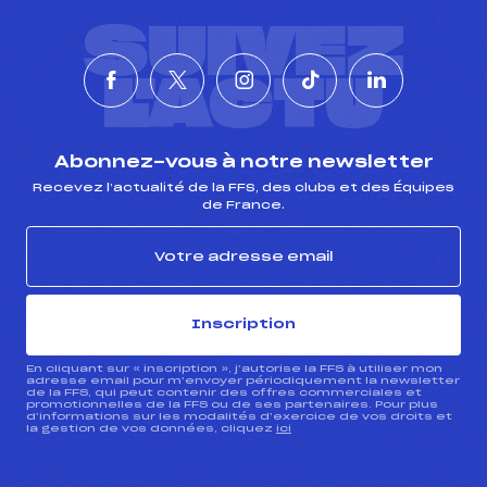
SUIVEZ
L'ACTU
Abonnez-vous à notre newsletter
Recevez l’actualité de la FFS, des clubs et des Équipes
de France.
Inscription
En cliquant sur « inscription », j’autorise la FFS à utiliser mon
adresse email pour m’envoyer périodiquement la newsletter
de la FFS, qui peut contenir des offres commerciales et
promotionnelles de la FFS ou de ses partenaires. Pour plus
d’informations sur les modalités d’exercice de vos droits et
la gestion de vos données, cliquez
ici