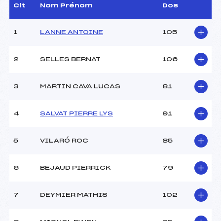
Dir. Epreuve :
BAUDET HENRI (PE)
Clt
Nom Prénom
Dos
1
LANNE ANTOINE
105
CARACTÉRISTIQUES DE LA PISTE
Piste :
Site de Replis
2
SELLES BERNAT
106
Distance :
2,5 km
Point Haut :
–
3
MARTIN CAVA LUCAS
81
Point Bas :
–
Montée Tot. :
–
Montée Max. :
–
4
SALVAT PIERRE LYS
91
Homologation :
–
5
VILARÓ ROC
85
Pénalité appliquée :
–
Coefficient :
–
6
BEJAUD PIERRICK
79
Catégorie :
U12
Style :
C
7
DEYMIER MATHIS
102