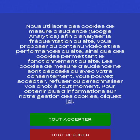
CONTACT
Nous utilisons des cookies de
ESPACE PRESSE
mesure d’audience (Google
Analytics) afin d’analyser la
fréquentation du site, vous
Ressources
proposer du contenu vidéo et les
performances du site, ainsi que des
Pass’Neige
cookies permettant le
Projet sportif fédéral
fonctionnement du site. Les
cookies de mesure d’audience ne
Projet de performance fédéral
sont déposés qu’avec votre
Antidopage
consentement. Vous pouvez
Pôle Développement, Formation, Suivi
accepter, refuser ou personnaliser
Scientifique
vos choix à tout moment. Pour
Listes ministérielles
obtenir plus d'informations sur
notre gestion des cookies, cliquez
Pôle vie de l’athlète
ici
.
Enseignement professionnel
Informatique et chronométrage
Circuits
TOUT ACCEPTER
Carrières
Développement des habiletés mentales
TOUT REFUSER