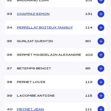
32
BAUDRAND ZIAN
101
33
CHAPPAZ SIMON
131
34
PERRILLAT BOITEUX TANGUY
114
35
GURLIAT QUENTIN
80
36
SERMET MAGDELAIN ALEXANDRE
102
37
BETEMPS BENOIT
85
38
PERNET LOUIS
113
39
LACOMBE ANTOINE
115
40
MEYNET JEAN
111