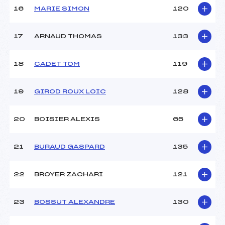
16
MARIE SIMON
120
17
ARNAUD THOMAS
133
18
CADET TOM
119
19
GIROD ROUX LOIC
128
20
BOISIER ALEXIS
65
21
BURAUD GASPARD
135
22
BROYER ZACHARI
121
23
BOSSUT ALEXANDRE
130