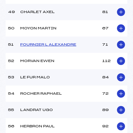
49
CHARLET AXEL
81
50
MOYON MARTIN
67
51
FOURNIER L ALEXANDRE
71
52
MORVAN EWEN
112
53
LE FUR MALO
84
54
ROCHER RAPHAEL
72
55
LANDRAT UGO
89
56
HERBRON PAUL
92