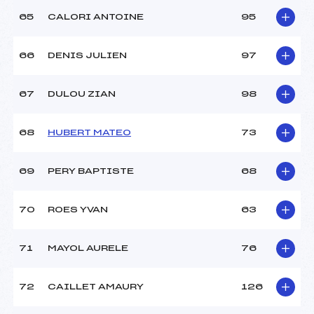
65
CALORI ANTOINE
95
66
DENIS JULIEN
97
67
DULOU ZIAN
98
68
HUBERT MATEO
73
69
PERY BAPTISTE
68
70
ROES YVAN
63
71
MAYOL AURELE
76
72
CAILLET AMAURY
126