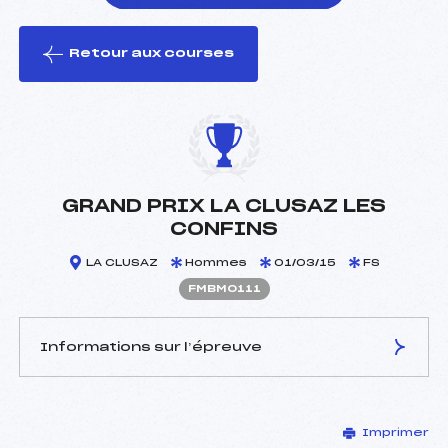
Retour aux courses
foi(s) le ski
GRAND PRIX LA CLUSAZ LES
CONFINS
LA CLUSAZ
Hommes
01/03/15
FS
FMBM0111
Informations sur l’épreuve
JURY DE COMPÉTITION
Imprimer
Délégué Technique :
DELOCHE CHRISTOPHE