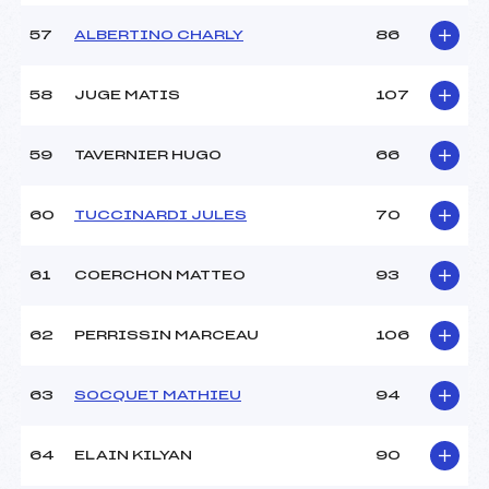
57
ALBERTINO CHARLY
86
58
JUGE MATIS
107
59
TAVERNIER HUGO
66
60
TUCCINARDI JULES
70
61
COERCHON MATTEO
93
62
PERRISSIN MARCEAU
106
63
SOCQUET MATHIEU
94
64
ELAIN KILYAN
90