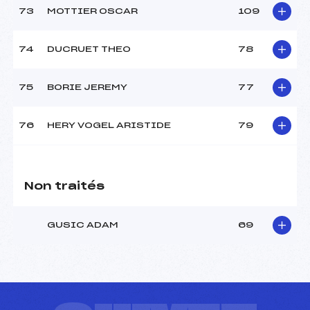
73
MOTTIER OSCAR
109
74
DUCRUET THEO
78
75
BORIE JEREMY
77
76
HERY VOGEL ARISTIDE
79
Non traités
GUSIC ADAM
69