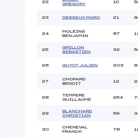
22
10
5
GREGORY
23
DESSEUX MARC
21
6
MOLEINS
24
67
1
BENJAMIN
GRILLON
25
32
5
SEBASTIEN
26
GUYOT JULIEN
203
6
CHOPARD
27
12
2
BENOIT
TEMPERE
28
254
7
GUILLAUME
BLANCHARD
29
59
3
CHRISTIAN
CHENEVAL
30
78
1
FRANCK