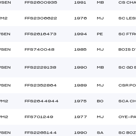
/SEN
FFS2600935
1991
MB
CS CH
/M2
FFS2306622
1976
MJ
SC LE
/SEN
FFS2616473
1994
PE
SC FT
/SEN
FFS740048
1985
MJ
BOIS D
/SEN
FFS2229138
1990
MB
SC GD
/SEN
FFS2352864
1989
MJ
CSR PO
/M2
FFS2644944
1975
BO
SCA C
/M2
FFS701249
1977
MJ
OYE-P
/SEN
FFS2265144
1990
SA
SC BOZ