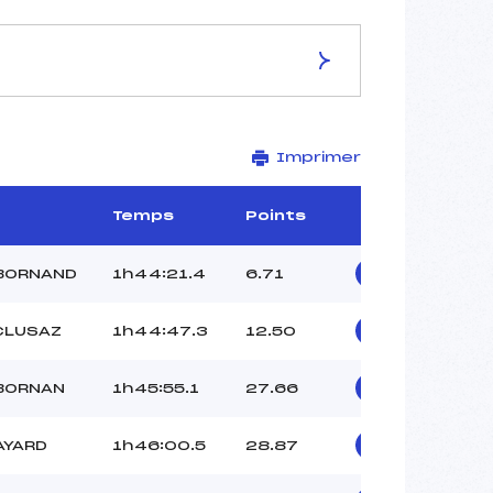
ES DE LA PISTE
Imprimer
La Darbellaz
42 km
1406 m
Temps
Points
1150 m
650 m
BORNAND
1h44:21.4
6.71
120 m
–
CLUSAZ
1h44:47.3
12.50
 BORNAN
1h45:55.1
27.66
AYARD
1h46:00.5
28.87