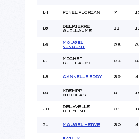
14
PINEL FLORIAN
7
1
DELPIERRE
15
11
1
GUILLAUME
MOUGEL
16
28
2
VINCENT
MICHET
17
24
3
GUILLAUME
18
CANNELLE EDDY
39
4
KREMPP
19
9
1
NICOLAS
DELAVELLE
20
31
1
CLEMENT
21
MOUGEL HERVE
30
4
BAILLY