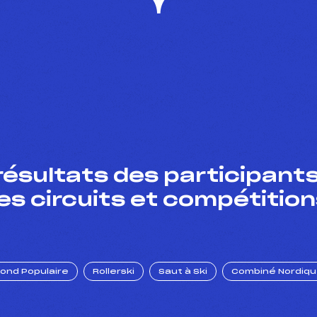
résultats des participants
es circuits et compétition
Fond Populaire
Rollerski
Saut à Ski
Combiné Nordiq