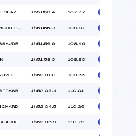
FECLAZ
1h51:53.4
107.77
MORBIER
1h51:55.0
108.13
ESSAUDE
1h51:56.6
108.49
RN
1h51:58.0
108.80
NOVEL
1h52:01.8
109.65
 STRASB
1h52:03.4
110.01
ICHARD
1h52:04.5
110.26
ESSAUDE
1h52:06.9
110.79