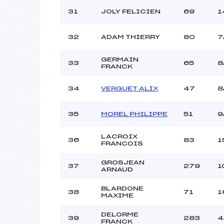
31
JOLY FELICIEN
69
1
32
ADAM THIERRY
80
7
GERMAIN
33
65
8
FRANCK
34
VERGUET ALIX
47
8
35
MOREL PHILIPPE
51
9
LACROIX
36
83
1
FRANCOIS
GROSJEAN
37
279
1
ARNAUD
BLARDONE
38
71
1
MAXIME
DELORME
39
283
4
FRANCK