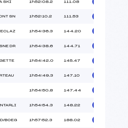
A SKI
1h52:08.2
111.08
ONT SN
1h52:10.2
111.53
FECLAZ
1h54:36.3
144.20
SNE DR
1h54:38.6
144.71
UGETTE
1h54:42.0
145.47
ORTEAU
1h54:49.3
147.10
1h54:50.8
147.44
NTARLI
1h54:54.3
148.22
RD/BOEG
1h57:52.3
188.02