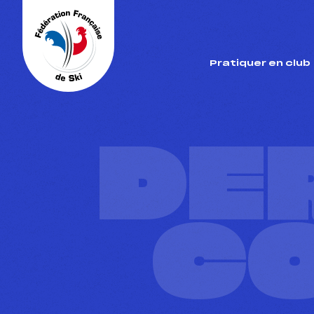
Panneau de gestion des cookies
Pratiquer en club
DE
C