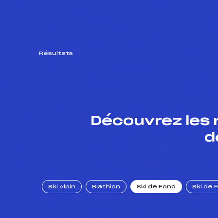
Résultats
Découvrez les 
d
Ski Alpin
Biathlon
Ski de Fond
Ski de 