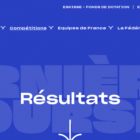
ESKISSE – FONDS DE DOTATION
E
Compétitions
Equipes de France
La Fédé
RNIÈ
Résultats
OURS