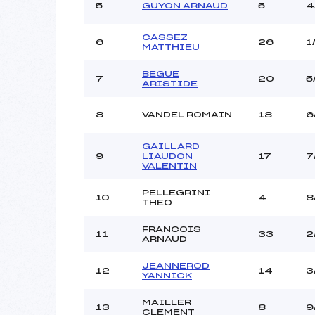
5
GUYON ARNAUD
5
4
CASSEZ
6
26
1
MATTHIEU
BEGUE
7
20
5
ARISTIDE
8
VANDEL ROMAIN
18
6
GAILLARD
9
LIAUDON
17
7
VALENTIN
PELLEGRINI
10
4
8
THEO
FRANCOIS
11
33
2
ARNAUD
JEANNEROD
12
14
3
YANNICK
MAILLER
13
8
9
CLEMENT