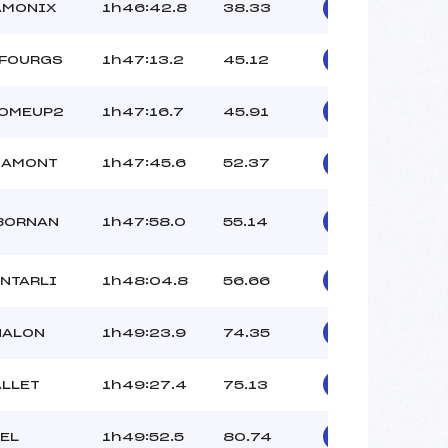
AMONIX
1h46:42.8
38.33
SFOURGS
1h47:13.2
45.12
ROMEUP2
1h47:16.7
45.91
’AMONT
1h47:45.6
52.37
 BORNAN
1h47:58.0
55.14
NTARLI
1h48:04.8
56.66
HALON
1h49:23.9
74.35
ALLET
1h49:27.4
75.13
EL
1h49:52.5
80.74