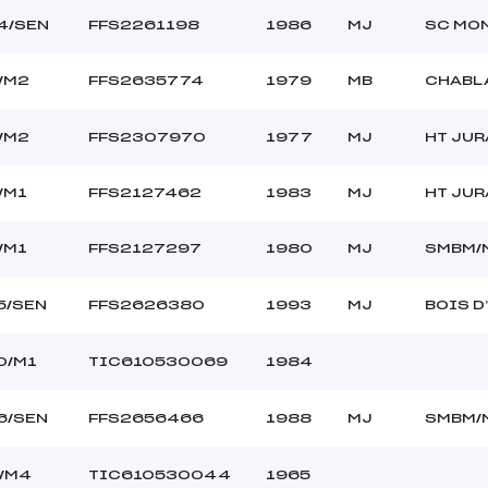
4/SEN
FFS2261198
1986
MJ
SC MON
/M2
FFS2635774
1979
MB
CHABL
/M2
FFS2307970
1977
MJ
HT JUR
/M1
FFS2127462
1983
MJ
HT JUR
/M1
FFS2127297
1980
MJ
SMBM/
5/SEN
FFS2626380
1993
MJ
BOIS D
0/M1
TIC610530069
1984
6/SEN
FFS2656466
1988
MJ
SMBM/
/M4
TIC610530044
1965