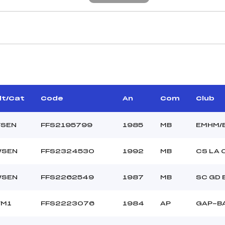
CARACTÉRISTIQU
 MAITENAZ ROBERT ()
Piste :
–
Distance :
AMPT JOCELYNE (MJ)
Point Haut :
lt/Cat
Code
An
Com
Club
Point Bas :
Montée Tot. :
/SEN
FFS2195799
1985
MB
EMHM/
Montée Max. :
Homologation :
/SEN
FFS2324530
1992
MB
CS LA 
6.7100
/SEN
FFS2262549
1987
MB
SC GD
1400
SEN->M12
/M1
FFS2223076
1984
AP
GAP-B
L