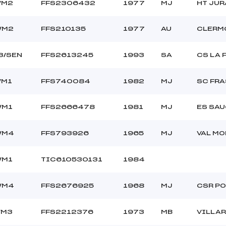
/M2
FFS2306432
1977
MJ
HT JUR
/M2
FFS210135
1977
AU
CLERM
3/SEN
FFS2613245
1993
SA
CS LA 
/M1
FFS740084
1982
MJ
SC FRA
/M1
FFS2666478
1981
MJ
ES SA
/M4
FFS793926
1965
MJ
VAL M
/M1
TIC610530131
1984
/M4
FFS2676925
1968
MJ
CSR PO
/M3
FFS2212376
1973
MB
VILLA