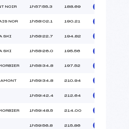
T NOIR
1h57:55.3
188.69
AIS NOR
1h58:02.1
190.21
A SKI
1h58:22.7
194.82
A SKI
1h58:26.0
195.56
MORBIER
1h58:34.8
197.52
’AMONT
1h59:34.8
210.94
1h59:42.4
212.64
MORBIER
1h59:48.5
214.00
1h59:56.8
215.86