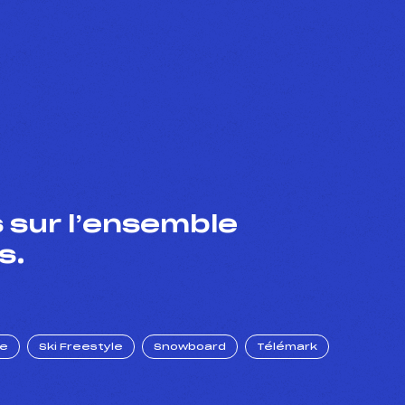
 sur l’ensemble
s.
ue
Ski Freestyle
Snowboard
Télémark