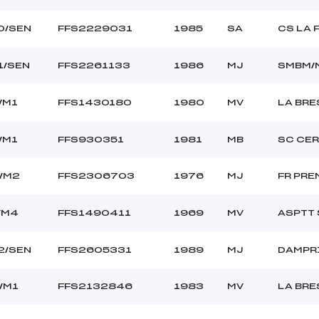
0/SEN
FFS2229031
1985
SA
CS LA 
1/SEN
FFS2261133
1986
MJ
SMBM/
/M1
FFS1430180
1980
MV
LA BR
/M1
FFS930351
1981
MB
SC CE
/M2
FFS2306703
1976
MJ
FR PRE
/M4
FFS1490411
1969
MV
ASPTT
2/SEN
FFS2605331
1989
MJ
DAMPR
/M1
FFS2132846
1983
MV
LA BR