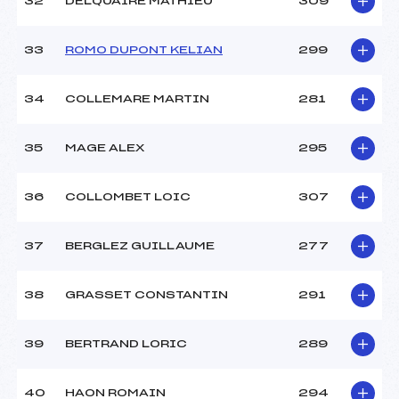
32
DELQUAIRE MATHIEU
309
33
ROMO DUPONT KELIAN
299
34
COLLEMARE MARTIN
281
35
MAGE ALEX
295
36
COLLOMBET LOIC
307
37
BERGLEZ GUILLAUME
277
38
GRASSET CONSTANTIN
291
39
BERTRAND LORIC
289
40
HAON ROMAIN
294