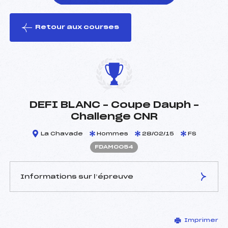
Retour aux courses
foi(s) le ski
DEFI BLANC – Coupe Dauph –
Challenge CNR
La Chavade
Hommes
28/02/15
FS
FDAM0054
Informations sur l’épreuve
JURY DE COMPÉTITION
Imprimer
Délégué Technique :
DURAND POUDRET