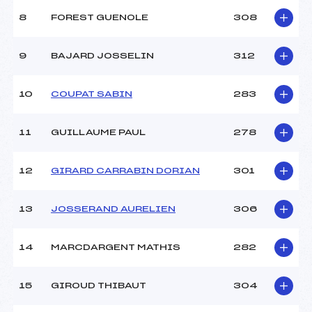
8
FOREST GUENOLE
308
9
BAJARD JOSSELIN
312
10
COUPAT SABIN
283
11
GUILLAUME PAUL
278
12
GIRARD CARRABIN DORIAN
301
13
JOSSERAND AURELIEN
306
14
MARCDARGENT MATHIS
282
15
GIROUD THIBAUT
304