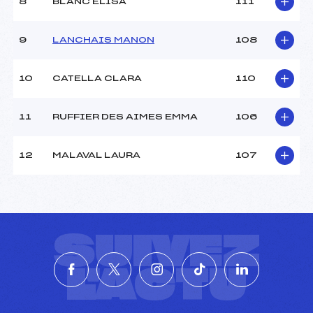
8
BLANC ELISA
111
9
LANCHAIS MANON
108
10
CATELLA CLARA
110
11
RUFFIER DES AIMES EMMA
106
12
MALAVAL LAURA
107
SUIVEZ
L'ACTU