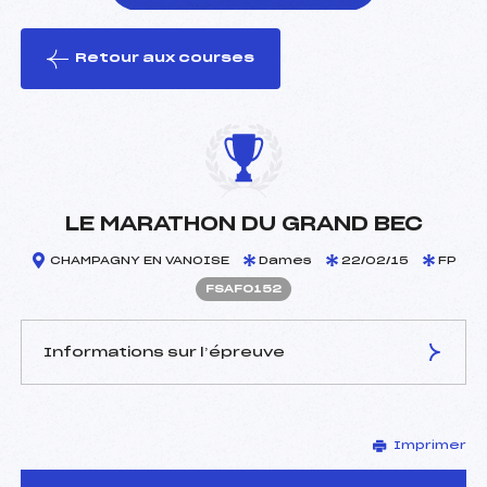
Retour aux courses
foi(s) le ski
LE MARATHON DU GRAND BEC
CHAMPAGNY EN VANOISE
Dames
22/02/15
FP
FSAF0152
Informations sur l’épreuve
JURY DE COMPÉTITION
Imprimer
Délégué Technique :
ROUSTAIN JEAN PAUL
(SA)