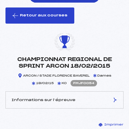
Retour aux courses
foi(s) le ski
CHAMPIONNAT REGIONAL DE
SPRINT ARCON 18/02/2015
ARCON / STADE FLORENCE BAVEREL
Dames
18/02/15
KO
FMJF0054
Informations sur l’épreuve
JURY DE COMPÉTITION
Imprimer
Délégué Technique :
FAVROT JEAN PHILIPPE