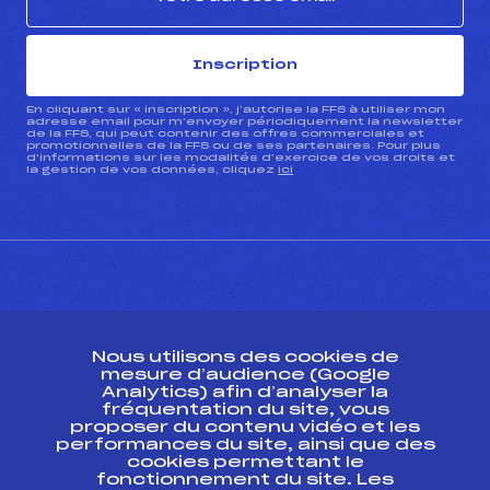
Inscription
En cliquant sur « inscription », j’autorise la FFS à utiliser mon
adresse email pour m’envoyer périodiquement la newsletter
de la FFS, qui peut contenir des offres commerciales et
promotionnelles de la FFS ou de ses partenaires. Pour plus
d’informations sur les modalités d’exercice de vos droits et
la gestion de vos données, cliquez
ici
CONTACT
Nous utilisons des cookies de
ESPACE PRESSE
mesure d’audience (Google
Analytics) afin d’analyser la
fréquentation du site, vous
Ressources
proposer du contenu vidéo et les
performances du site, ainsi que des
Pass’Neige
cookies permettant le
Projet sportif fédéral
fonctionnement du site. Les