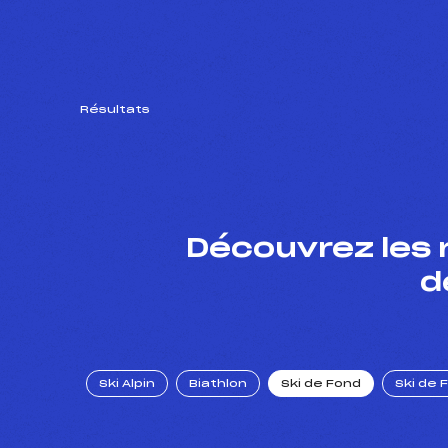
Résultats
Découvrez les 
d
Ski Alpin
Biathlon
Ski de Fond
Ski de 