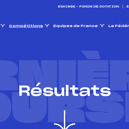
ESKISSE – FONDS DE DOTATION
E
Compétitions
Equipes de France
La Fédé
RNIÈ
Résultats
OURS