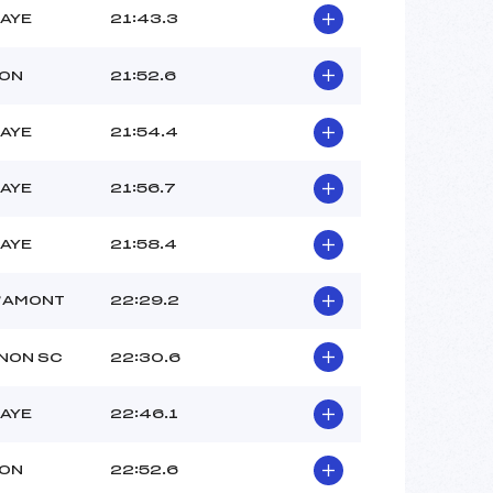
BAYE
21:43.3
RON
21:52.6
BAYE
21:54.4
BAYE
21:56.7
BAYE
21:58.4
D’AMONT
22:29.2
NON SC
22:30.6
BAYE
22:46.1
RON
22:52.6