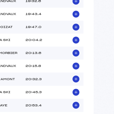
ANDVAUX
19:32.6
ANDVAUX
19:43.4
POIZAT
19:47.0
A SKI
20:04.2
MORBIER
20:13.6
ANDVAUX
20:15.8
D’AMONT
20:32.3
A SKI
20:45.3
BAYE
20:53.4