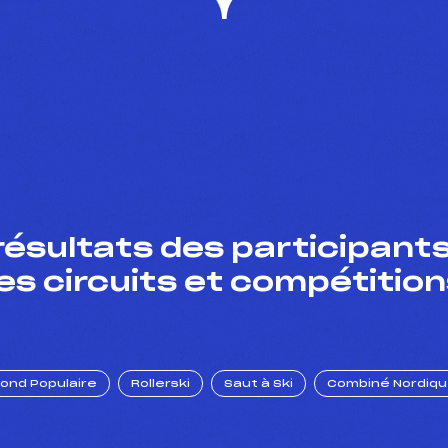
résultats des participants
es circuits et compétition
Fond Populaire
Rollerski
Saut à Ski
Combiné Nordiq