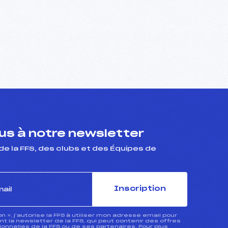
s à notre newsletter
de la FFS, des clubs et des Équipes de
Inscription
ion », j’autorise la FFS à utiliser mon adresse email pour
 la newsletter de la FFS, qui peut contenir des offres
nnelles de la FFS ou de ses partenaires. Pour plus