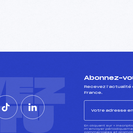
VEZ
Abonnez-vou
Recevez l’actualité 
France.
CTU
En cliquant sur « inscript
m’envoyer périodiquement
commerciales et promotio