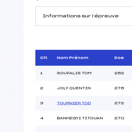
Informations sur l’épreuve
JURY DE COMPÉTITION
Délégué Technique :
BOURGEO
D.T Adjoint :
Dir. Epreuve :
ROSS
Clt
Nom Prénom
Dos
1
SOUFALIS TOM
262
2
JOLY QUENTIN
276
3
TOURNIER TOD
272
Pénalité appliquée :
Coefficient :
Catégorie :
4
BANHEGYI TITOUAN
270
Style :