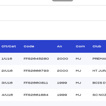
CARACTÉRISTIQU
IS JEAN MARIE (MJ)
Piste :
–
Distance :
ERO JEAN LOUIS (MJ)
Point Haut :
Clt/Cat
Code
An
Com
Club
Point Bas :
Montée Tot. :
1/U16
FFS2645280
2000
MJ
PREMA
Montée Max. :
Homologation :
2/U16
FFS2666793
2000
MJ
HT JUR
3/U16
FFS2660811
1999
MJ
BOIS 
–
–
U16
4/U16
FFS2661884
1999
MJ
SC NO
L