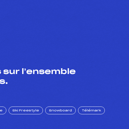
 sur l’ensemble
s.
ue
Ski Freestyle
Snowboard
Télémark