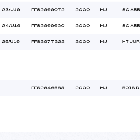
23/U16
FFS2666072
2000
MJ
SC AB
24/U16
FFS2669620
2000
MJ
SC AB
25/U16
FFS2677222
2000
MJ
HT JUR
FFS2646583
2000
MJ
BOIS 