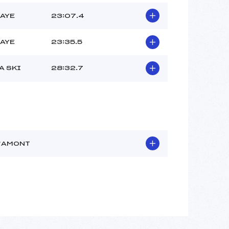
BAYE
23:07.4
BAYE
23:35.5
A SKI
28:32.7
D’AMONT