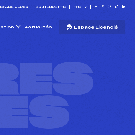
SPACE CLUBS
BOUTIQUE FFS
FFS TV
ration
Actualités
Espace Licencié
RES
ES