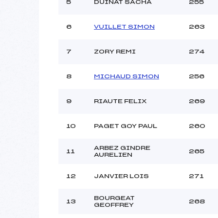
5
DUINAT SACHA
255
6
VUILLET SIMON
263
7
ZORY REMI
274
8
MICHAUD SIMON
256
9
RIAUTE FELIX
269
10
PAGET GOY PAUL
260
ARBEZ GINDRE
11
265
AURELIEN
12
JANVIER LOIS
271
BOURGEAT
13
268
GEOFFREY