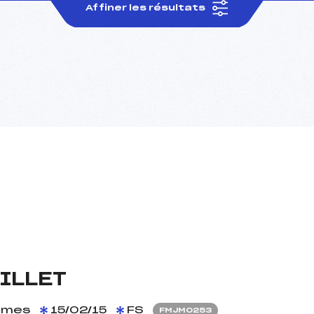
Affiner les résultats
ILLET
mes
15/02/15
FS
FMJM0253