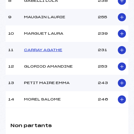
8
GABELLI LOLA
238
9
MAUGAIN LAURIE
255
10
MARGUET LAURA
239
11
CARRAY AGATHE
231
12
GLORIOD AMANDINE
253
13
PETIT MAIRE EMMA
243
14
MOREL SALOME
246
Non partants