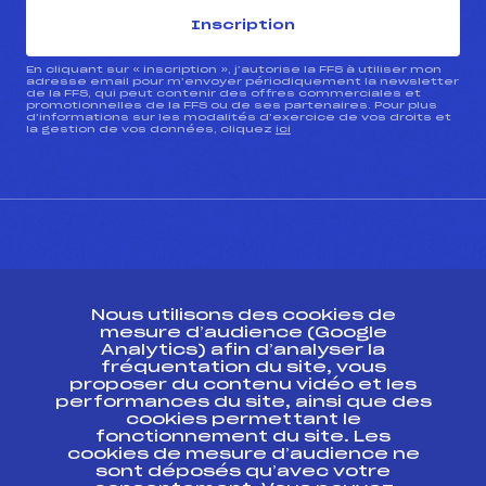
Inscription
En cliquant sur « inscription », j’autorise la FFS à utiliser mon
adresse email pour m’envoyer périodiquement la newsletter
de la FFS, qui peut contenir des offres commerciales et
promotionnelles de la FFS ou de ses partenaires. Pour plus
d’informations sur les modalités d’exercice de vos droits et
la gestion de vos données, cliquez
ici
CONTACT
Nous utilisons des cookies de
ESPACE PRESSE
mesure d’audience (Google
Analytics) afin d’analyser la
fréquentation du site, vous
Ressources
proposer du contenu vidéo et les
performances du site, ainsi que des
Pass’Neige
cookies permettant le
Projet sportif fédéral
fonctionnement du site. Les
cookies de mesure d’audience ne
Projet de performance fédéral
sont déposés qu’avec votre
Antidopage