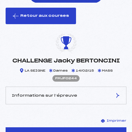
Retour aux courses
foi(s) le ski
CHALLENGE Jacky BERTONCINI
LA SEIGNE
Dames
14/02/15
MASS
FMJF0244
Informations sur l’épreuve
JURY DE COMPÉTITION
Imprimer
Délégué Technique :
FAVROT JEAN PHILIPPE
(MJ)