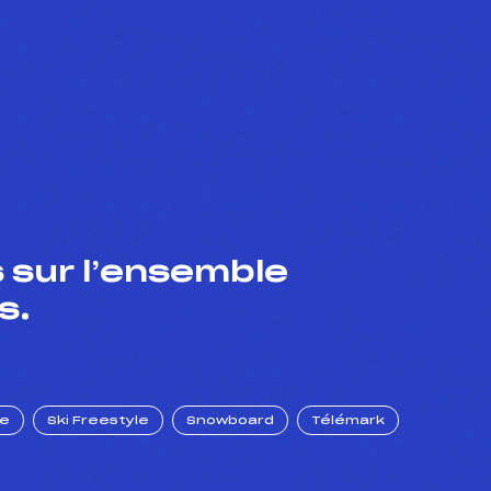
 sur l’ensemble
s.
ue
Ski Freestyle
Snowboard
Télémark