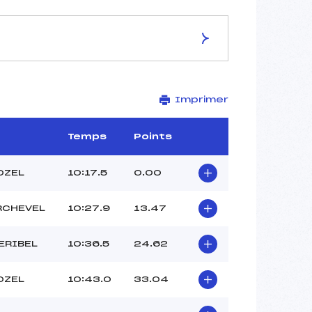
ES DE LA PISTE
Imprimer
–
2,0 km
–
Temps
Points
–
–
OZEL
10:17.5
0.00
–
–
RCHEVEL
10:27.9
13.47
ERIBEL
10:36.5
24.62
OZEL
10:43.0
33.04