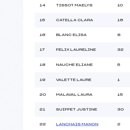
14
TISSOT MAELYS
10
15
CATELLA CLARA
16
16
BLANC ELISA
8
17
FELIX LAURELINE
32
18
NAUCHE ELIANE
5
19
VALETTE LAURE
1
20
MALAVAL LAURA
15
21
SUIFFET JUSTINE
30
22
LANCHAIS MANON
2