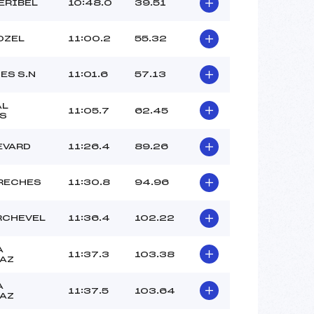
ERIBEL
10:48.0
39.51
OZEL
11:00.2
55.32
ES S.N
11:01.6
57.13
AL
11:05.7
62.45
S
EVARD
11:26.4
89.26
RECHES
11:30.8
94.96
RCHEVEL
11:36.4
102.22
A
11:37.3
103.38
AZ
A
11:37.5
103.64
AZ