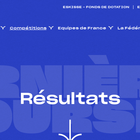
ESKISSE – FONDS DE DOTATION
E
Compétitions
Equipes de France
La Fédé
RNIÈ
Résultats
OURS