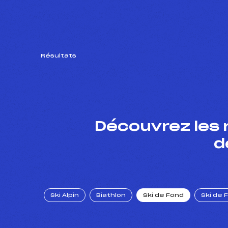
Résultats
Découvrez les 
d
Ski Alpin
Biathlon
Ski de Fond
Ski de 