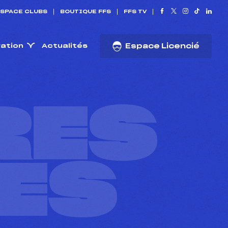
SPACE CLUBS
BOUTIQUE FFS
FFS TV
ration
Actualités
Espace Licencié
RES
ES