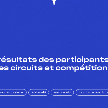
résultats des participants
es circuits et compétition
Fond Populaire
Rollerski
Saut à Ski
Combiné Nordiq