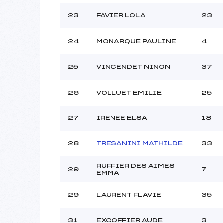
23
FAVIER LOLA
23
24
MONARQUE PAULINE
4
25
VINCENDET NINON
37
26
VOLLUET EMILIE
25
27
IRENEE ELSA
18
28
TRESANINI MATHILDE
33
RUFFIER DES AIMES
29
7
EMMA
29
LAURENT FLAVIE
35
31
EXCOFFIER AUDE
3