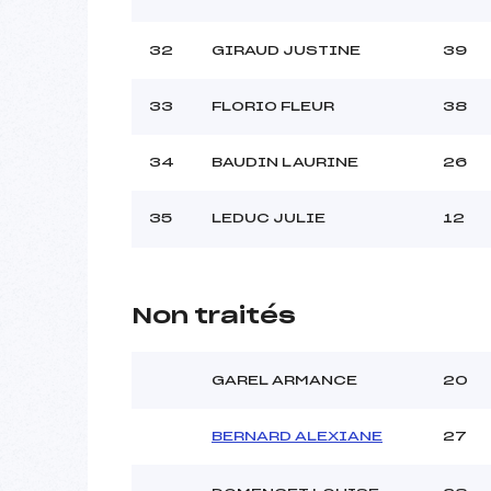
32
GIRAUD JUSTINE
39
33
FLORIO FLEUR
38
34
BAUDIN LAURINE
26
35
LEDUC JULIE
12
Non traités
GAREL ARMANCE
20
BERNARD ALEXIANE
27