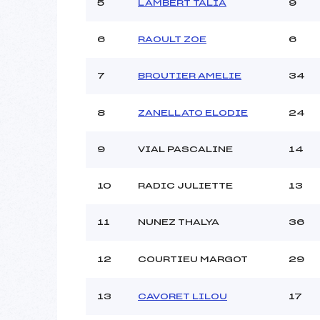
5
LAMBERT TALIA
9
6
RAOULT ZOE
6
7
BROUTIER AMELIE
34
8
ZANELLATO ELODIE
24
9
VIAL PASCALINE
14
10
RADIC JULIETTE
13
11
NUNEZ THALYA
36
12
COURTIEU MARGOT
29
13
CAVORET LILOU
17