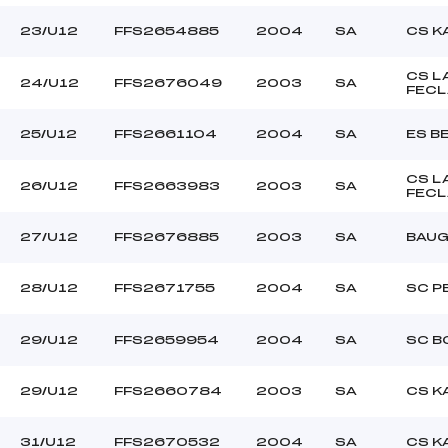
23/U12
FFS2654885
2004
SA
CS K
CS L
24/U12
FFS2676049
2003
SA
FECL
25/U12
FFS2661104
2004
SA
ES B
CS L
26/U12
FFS2663983
2003
SA
FECL
27/U12
FFS2676885
2003
SA
BAUG
28/U12
FFS2671755
2004
SA
SC P
29/U12
FFS2659954
2004
SA
SC B
29/U12
FFS2660784
2003
SA
CS K
31/U12
FFS2670532
2004
SA
CS K