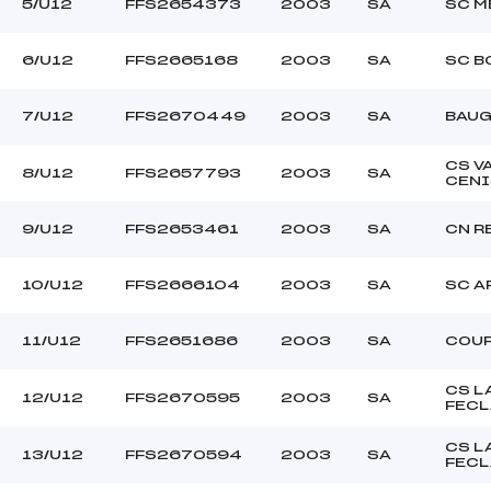
5/U12
FFS2654373
2003
SA
SC M
6/U12
FFS2665168
2003
SA
SC B
7/U12
FFS2670449
2003
SA
BAUG
CS V
8/U12
FFS2657793
2003
SA
CENI
9/U12
FFS2653461
2003
SA
CN R
10/U12
FFS2666104
2003
SA
SC A
11/U12
FFS2651686
2003
SA
COU
CS L
12/U12
FFS2670595
2003
SA
FECL
CS L
13/U12
FFS2670594
2003
SA
FECL