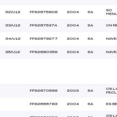
SC
32/U12
FFS2675908
2004
SA
MENU
33/U12
FFS2675374
2004
SA
CN R
34/U12
FFS2679277
2004
SA
NAVE
35/U12
FFS2680359
2004
SA
NAVE
CS L
FFS2670599
2003
SA
FECL
FFS2666783
2004
SA
ES B
CS L