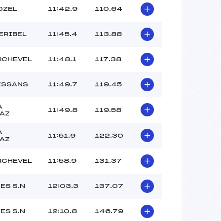
OZEL
11:42.9
110.64
ERIBEL
11:45.4
113.88
RCHEVEL
11:48.1
117.38
ESSANS
11:49.7
119.45
A
11:49.8
119.58
AZ
A
11:51.9
122.30
AZ
RCHEVEL
11:58.9
131.37
ES S.N
12:03.3
137.07
ES S.N
12:10.8
146.79