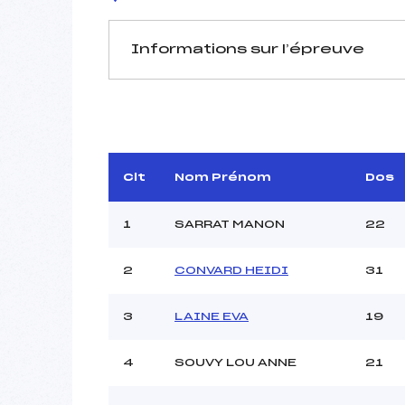
Informations sur l’épreuve
JURY DE COMPÉTITION
Délégué Technique :
DHE
D.T Adjoint :
Dir. Epreuve :
Clt
Nom Prénom
Dos
1
SARRAT MANON
22
2
CONVARD HEIDI
31
3
LAINE EVA
19
Pénalité appliquée :
Coefficient :
Catégorie :
4
SOUVY LOU ANNE
21
Style :