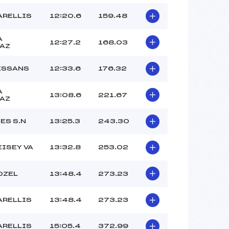
ARELLIS
12:20.6
159.48
A
12:27.2
168.03
AZ
ESSANS
12:33.6
176.32
A
13:08.6
221.67
AZ
ES S.N
13:25.3
243.30
EISEY VA
13:32.8
253.02
OZEL
13:48.4
273.23
ARELLIS
13:48.4
273.23
ARELLIS
15:05.4
372.99