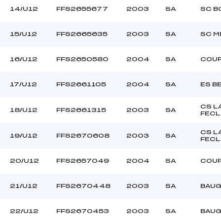
14/U12
FFS2655677
2003
SA
SC B
15/U12
FFS2665635
2003
SA
SC M
16/U12
FFS2650580
2004
SA
COU
17/U12
FFS2661105
2004
SA
ES B
CS L
18/U12
FFS2661315
2003
SA
FECL
CS L
19/U12
FFS2670608
2003
SA
FECL
20/U12
FFS2657049
2004
SA
COU
21/U12
FFS2670448
2003
SA
BAUG
22/U12
FFS2670453
2003
SA
BAUG