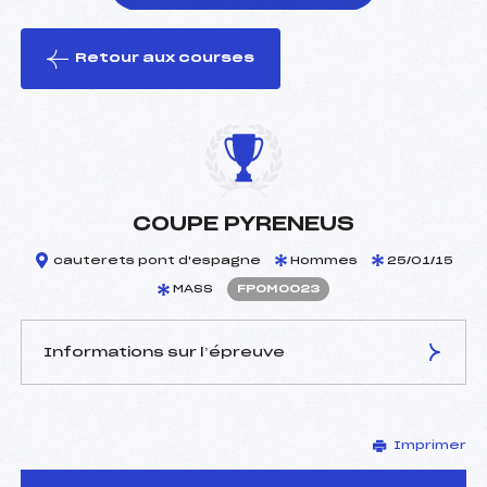
Retour aux courses
foi(s) le ski
COUPE PYRENEUS
cauterets pont d'espagne
Hommes
25/01/15
MASS
FPOM0023
Informations sur l’épreuve
JURY DE COMPÉTITION
Imprimer
Délégué Technique :
CARRERE JEAN CLAUDE
(PO)