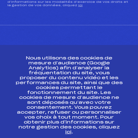
d’informations sur les modalités d’exercice de vos droits et
la gestion de vos données, cliquez
ici
CONTACT
Nous utilisons des cookies de
ESPACE PRESSE
mesure d’audience (Google
Analytics) afin d’analyser la
fréquentation du site, vous
Ressources
proposer du contenu vidéo et les
performances du site, ainsi que des
Pass’Neige
cookies permettant le
Projet sportif fédéral
fonctionnement du site. Les
cookies de mesure d’audience ne
Projet de performance fédéral
sont déposés qu’avec votre
Antidopage
consentement. Vous pouvez
Pôle Développement, Formation, Suivi
accepter, refuser ou personnaliser
Scientifique
vos choix à tout moment. Pour
Listes ministérielles
obtenir plus d'informations sur
notre gestion des cookies, cliquez
Pôle vie de l’athlète
ici
.
Enseignement professionnel