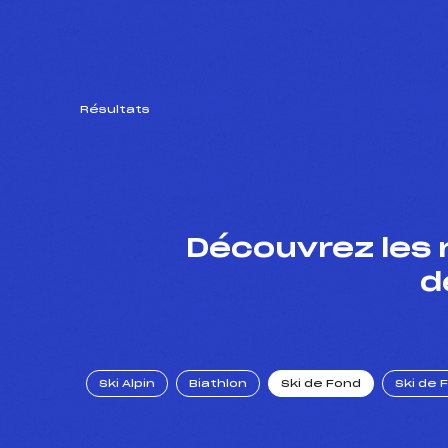
Résultats
Découvrez les 
d
Ski Alpin
Biathlon
Ski de Fond
Ski de 