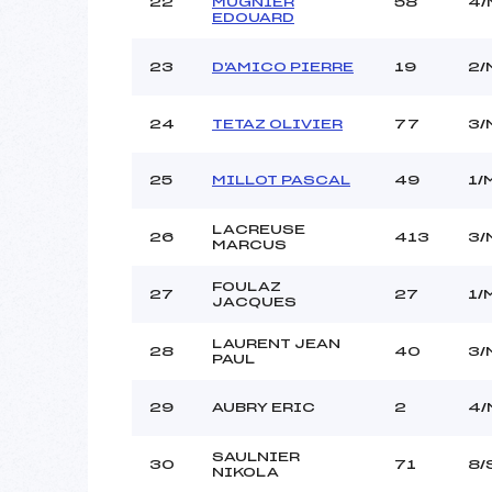
22
MUGNIER
58
4/
EDOUARD
23
D'AMICO PIERRE
19
2/
24
TETAZ OLIVIER
77
3/
25
MILLOT PASCAL
49
1/
LACREUSE
26
413
3/
MARCUS
FOULAZ
27
27
1/
JACQUES
LAURENT JEAN
28
40
3/
PAUL
29
AUBRY ERIC
2
4/
SAULNIER
30
71
8/
NIKOLA