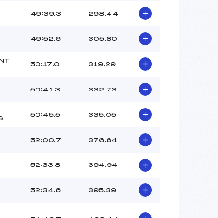
49:39.3
298.44
49:52.6
305.80
NT
50:17.0
319.29
50:41.3
332.73
50:45.5
335.05
S
52:00.7
376.64
52:33.8
394.94
52:34.6
395.39