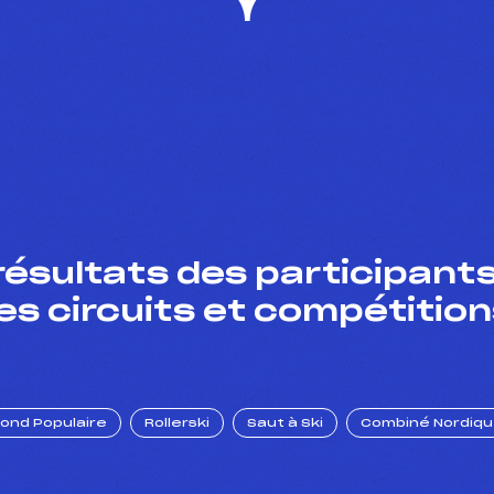
résultats des participants
es circuits et compétition
Fond Populaire
Rollerski
Saut à Ski
Combiné Nordiq