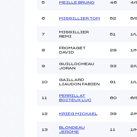
5
MEILLE BRUNO
46
4/
6
MISSILLIER TOM
52
5/
MISSILLIER
7
51
1/
REMI
FROMAGET
8
29
1/
DAVID
GUILLOCHEAU
9
33
2/
JORAN
GAILLARD
10
91
1/
LIAUDON FABIEN
PERRILLAT
11
60
6/
BOITEUX LUC
12
KRIEG MICKAEL
39
2/
BLONDEAU
13
11
1/
JEROME