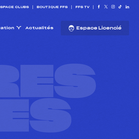
SPACE CLUBS
BOUTIQUE FFS
FFS TV
ration
Actualités
Espace Licencié
RES
ES