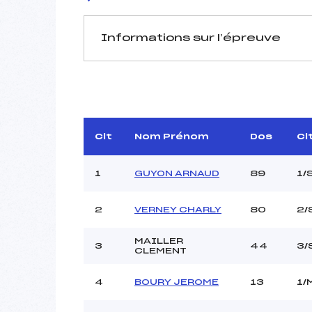
Informations sur l’épreuve
JURY DE COMPÉTITION
Délégué Technique :
D.T Adjoint :
Dir. Epreuve :
PERRISSI
Clt
Nom Prénom
Dos
Cl
1
GUYON ARNAUD
89
1/
2
VERNEY CHARLY
80
2/
MAILLER
Pénalité appliquée :
3
44
3/
CLEMENT
Coefficient :
Catégorie :
4
BOURY JEROME
13
1/
Style :