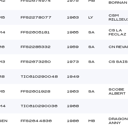
M2
FFS2674974
1975
MB
BORNAN
CSM
M5
FFS2278077
1963
LY
RILLIEU
CS LA
M4
FFS2605181
1965
SA
FECLAZ
M6
FFS2285332
1959
SA
CN REVA
M3
FFS2673250
1973
SA
CS SAIS
M8
TIC610290048
1949
SCOBE
M5
FFS2601928
1963
SA
ALBERT
M4
TIC610290036
1968
DRAGON
SEN
FFS2644836
1986
MB
ANNY