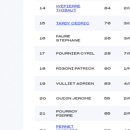
WEPIERRE
14
84
2/
THIBAUT
15
TARDY CEDRIC
76
3/
FAURE
16
26
3/
STEPHANE
17
FOURNIER CYRIL
28
7/
18
RIGONI PATRICK
90
1/
19
VULLIET ADRIEN
83
4/
20
OUDIN JEROME
55
2/
POURROY
21
65
2/
PIERRE
PERNET