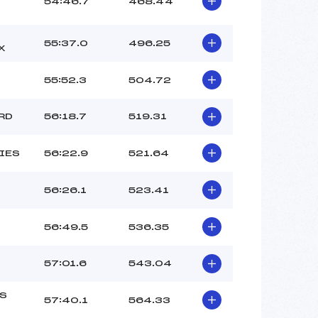
54:46.7
468.44
55:37.0
496.25
X
55:52.3
504.72
RD
56:18.7
519.31
IES
56:22.9
521.64
56:26.1
523.41
56:49.5
536.35
57:01.6
543.04
S
57:40.1
564.33