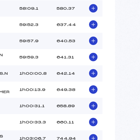
58:09.1
580.37
59:52.3
637.44
59:57.9
640.53
N
59:59.3
641.31
S.N
1h00:00.8
642.14
1h00:13.9
649.38
MER
1h00:31.1
658.89
1h00:33.3
660.11
S
1h03:06.7
744.94