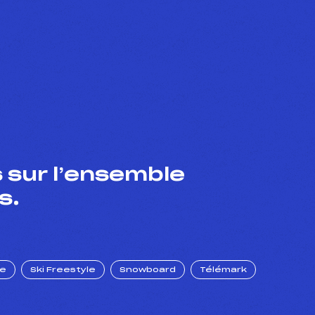
 sur l’ensemble
s.
ue
Ski Freestyle
Snowboard
Télémark