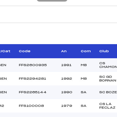
CARACTÉRISTIQU
ROCHET JOANNY (MB)
Piste :
–
Distance :
N FABERT DENIS (MB)
Point Haut :
t/Cat
Code
An
Com
Club
Point Bas :
Montée Tot. :
CS
SEN
FFS2600935
1991
MB
CHAMON
Montée Max. :
Homologation :
SC GD
SEN
FFS2294281
1992
MB
BORNAN
50.8600
SEN
FFS2265144
1990
SA
SC BOZE
1400
U18->M12
CS LA
M2
FFS100008
1979
SA
FECLAZ
L