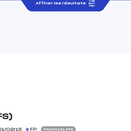
Affiner les résultats
FS)
1/02/15
FP
FNAM0151.FFS