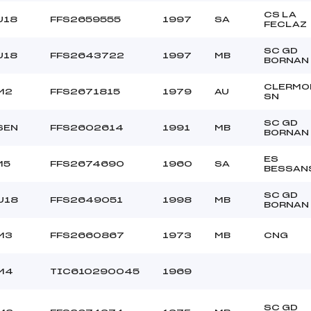
CS LA
U18
FFS2659555
1997
SA
FECLAZ
SC GD
U18
FFS2643722
1997
MB
BORNAN
CLERMO
M2
FFS2671815
1979
AU
SN
SC GD
SEN
FFS2602614
1991
MB
BORNAN
ES
M5
FFS2674690
1960
SA
BESSAN
SC GD
U18
FFS2649051
1998
MB
BORNAN
M3
FFS2660867
1973
MB
CNG
M4
TIC610290045
1969
SC GD