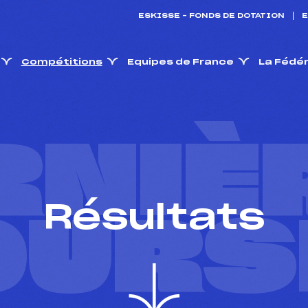
ESKISSE – FONDS DE DOTATION
E
Compétitions
Equipes de France
La Fédé
RNIÈ
Résultats
OURS