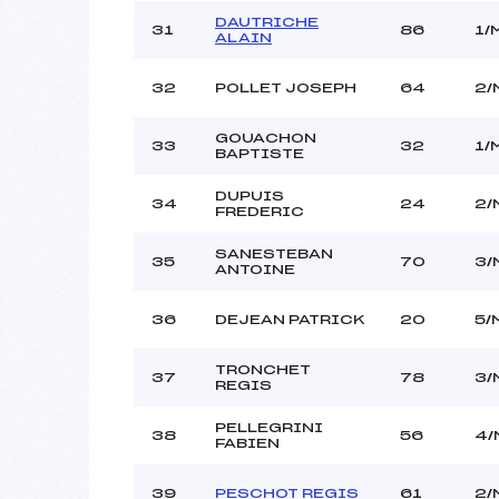
DAUTRICHE
31
86
1/
ALAIN
32
POLLET JOSEPH
64
2/
GOUACHON
33
32
1/
BAPTISTE
DUPUIS
34
24
2/
FREDERIC
SANESTEBAN
35
70
3/
ANTOINE
36
DEJEAN PATRICK
20
5/
TRONCHET
37
78
3/
REGIS
PELLEGRINI
38
56
4/
FABIEN
39
PESCHOT REGIS
61
2/