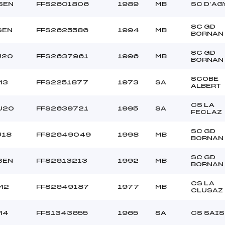
SEN
FFS2601806
1989
MB
SC D’AG
SC GD
SEN
FFS2625586
1994
MB
BORNAN
SC GD
U20
FFS2637961
1996
MB
BORNAN
SCOBE
M3
FFS2251877
1973
SA
ALBERT
CS LA
U20
FFS2639721
1995
SA
FECLAZ
SC GD
U18
FFS2649049
1998
MB
BORNAN
SC GD
SEN
FFS2613213
1992
MB
BORNAN
CS LA
M2
FFS2649187
1977
MB
CLUSAZ
M4
FFS1343655
1965
SA
CS SAIS