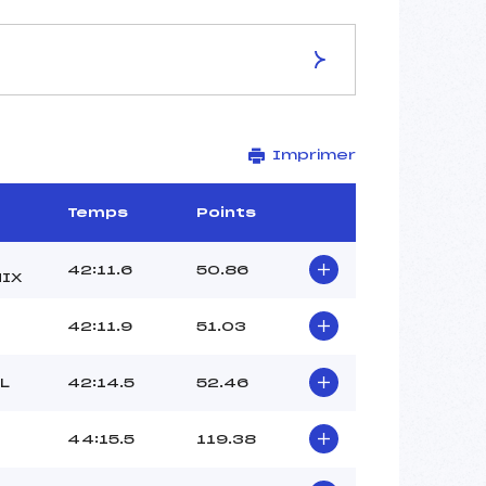
ES DE LA PISTE
Imprimer
Site de Replis
18 km
–
Temps
Points
–
–
42:11.6
50.86
IX
–
–
42:11.9
51.03
L
42:14.5
52.46
44:15.5
119.38