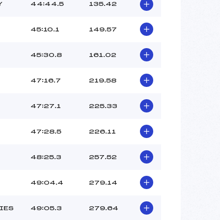
Y
44:44.5
135.42
45:10.1
149.57
45:30.8
161.02
47:16.7
219.58
47:27.1
225.33
47:28.5
226.11
48:25.3
257.52
49:04.4
279.14
IES
49:05.3
279.64