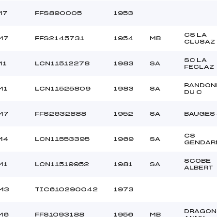
M7
FFS890005
1953
CS LA
M7
FFS2145731
1954
MB
CLUSAZ
SC LA
M1
LCN11512278
1983
SA
FECLAZ
RANDON
M1
LCN11525809
1983
SA
DU C
M7
FFS2632888
1952
SA
BAUGES 
CS
M4
LCN11553395
1969
SA
GENDAR
SCOBE
M1
LCN11519952
1981
SA
ALBERT
M3
TIC610290042
1973
DRAGON
M6
FFS1093188
1956
MB