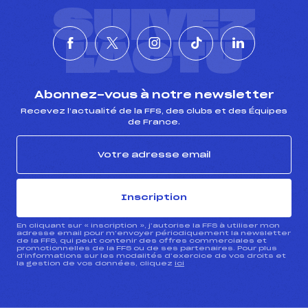
SUIVEZ
L'ACTU
Abonnez-vous à notre newsletter
Recevez l’actualité de la FFS, des clubs et des Équipes
de France.
Inscription
En cliquant sur « inscription », j’autorise la FFS à utiliser mon
adresse email pour m’envoyer périodiquement la newsletter
de la FFS, qui peut contenir des offres commerciales et
promotionnelles de la FFS ou de ses partenaires. Pour plus
d’informations sur les modalités d’exercice de vos droits et
la gestion de vos données, cliquez
ici