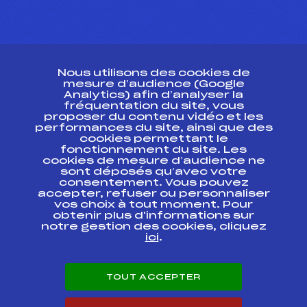
CONTACT
Nous utilisons des cookies de
ESPACE PRESSE
mesure d’audience (Google
Analytics) afin d’analyser la
fréquentation du site, vous
Ressources
proposer du contenu vidéo et les
performances du site, ainsi que des
Pass’Neige
cookies permettant le
Projet sportif fédéral
fonctionnement du site. Les
cookies de mesure d’audience ne
Projet de performance fédéral
sont déposés qu’avec votre
Antidopage
consentement. Vous pouvez
Pôle Développement, Formation, Suivi
accepter, refuser ou personnaliser
Scientifique
vos choix à tout moment. Pour
Listes ministérielles
obtenir plus d'informations sur
notre gestion des cookies, cliquez
Pôle vie de l’athlète
ici
.
Enseignement professionnel
Informatique et chronométrage
Circuits
TOUT ACCEPTER
Carrières
Développement des habiletés mentales