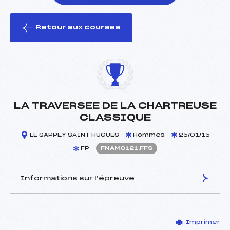
Retour aux courses
foi(s) le ski
LA TRAVERSEE DE LA CHARTREUSE
CLASSIQUE
LE SAPPEY SAINT HUGUES
Hommes
25/01/15
FP
FNAM0121.FFS
Informations sur l’épreuve
JURY DE COMPÉTITION
Imprimer
Délégué Technique :
CHEVALIER CHRISTOPHE