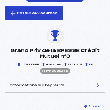
Retour aux courses
foi(s) le ski
Grand Prix de la BRESSE Crédit
Mutuel n°3
LA BRESSE
Hommes
11/01/15
FS
FMVM0083.FFS
Informations sur l’épreuve
JURY DE COMPÉTITION
Imprimer
Délégué Technique :
GRANDEMANGE PHILIPPE