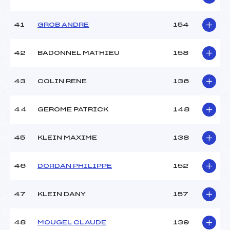
41
GROB ANDRE
154
42
BADONNEL MATHIEU
158
43
COLIN RENE
136
44
GEROME PATRICK
148
45
KLEIN MAXIME
138
46
DORDAN PHILIPPE
152
47
KLEIN DANY
157
48
MOUGEL CLAUDE
139