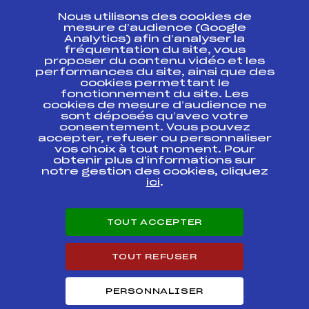
Nous utilisons des cookies de
ESPACE PRESSE
mesure d’audience (Google
Analytics) afin d’analyser la
fréquentation du site, vous
Ressources
proposer du contenu vidéo et les
performances du site, ainsi que des
Pass’Neige
cookies permettant le
Projet sportif fédéral
fonctionnement du site. Les
cookies de mesure d’audience ne
Projet de performance fédéral
sont déposés qu’avec votre
Antidopage
consentement. Vous pouvez
Pôle Développement, Formation, Suivi
accepter, refuser ou personnaliser
Scientifique
vos choix à tout moment. Pour
Listes ministérielles
obtenir plus d'informations sur
notre gestion des cookies, cliquez
Pôle vie de l’athlète
ici
.
Enseignement professionnel
Informatique et chronométrage
Circuits
TOUT ACCEPTER
Carrières
Développement des habiletés mentales
TOUT REFUSER
PERSONNALISER
© 2026 Fédération Française de Ski
Mentions légales
Politique de