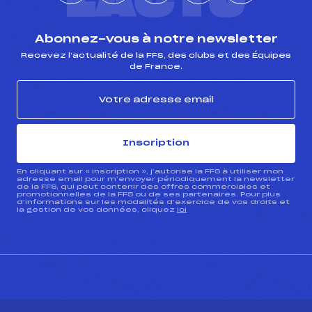
L'ACTU
Abonnez-vous à notre newsletter
Recevez l’actualité de la FFS, des clubs et des Équipes
de France.
Inscription
En cliquant sur « inscription », j’autorise la FFS à utiliser mon
adresse email pour m’envoyer périodiquement la newsletter
de la FFS, qui peut contenir des offres commerciales et
promotionnelles de la FFS ou de ses partenaires. Pour plus
d’informations sur les modalités d’exercice de vos droits et
la gestion de vos données, cliquez
ici
CONTACT