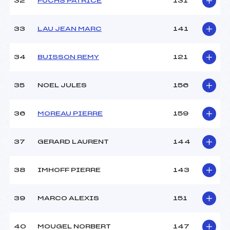
32
FUCHS PATRICE
131
33
LAU JEAN MARC
141
34
BUISSON REMY
121
35
NOEL JULES
156
36
MOREAU PIERRE
159
37
GERARD LAURENT
144
38
IMHOFF PIERRE
143
39
MARCO ALEXIS
151
40
MOUGEL NORBERT
147