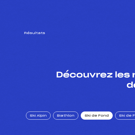
Résultats
Découvrez les 
d
Ski Alpin
Biathlon
Ski de Fond
Ski de 