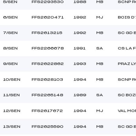
5/SEN
FFS2293530
1988
MB
SCNP 
6/SEN
FFS2620471
1992
MJ
BOIS D
7/SEN
FFS2613215
1992
MB
SC GD 
8/SEN
FFS2266678
1991
SA
CS LA 
9/SEN
FFS2622862
1993
MB
PRAZ L
10/SEN
FFS2628103
1994
MB
SCNP 
11/SEN
FFS2265148
1989
SA
SC BOZ
12/SEN
FFS2617672
1994
MJ
VAL MO
13/SEN
FFS2625590
1994
MB
SC GD 