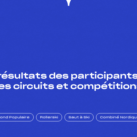
résultats des participants
es circuits et compétition
Fond Populaire
Rollerski
Saut à Ski
Combiné Nordiq