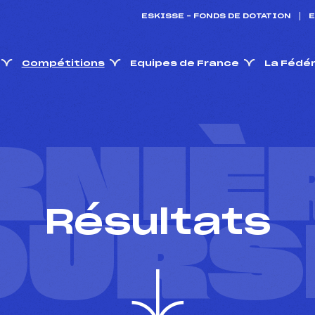
ESKISSE – FONDS DE DOTATION
E
Compétitions
Equipes de France
La Fédé
RNIÈ
Résultats
OURS