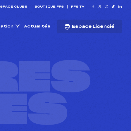
SPACE CLUBS
BOUTIQUE FFS
FFS TV
ration
Actualités
Espace Licencié
RES
ES