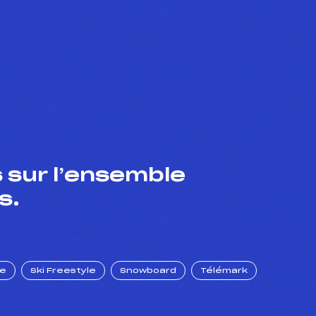
 sur l’ensemble
s.
ue
Ski Freestyle
Snowboard
Télémark