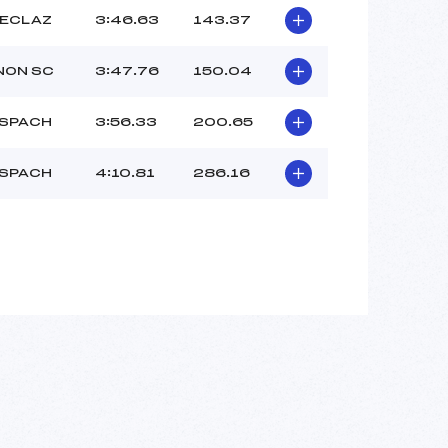
FECLAZ
3:46.63
143.37
NON SC
3:47.76
150.04
NSPACH
3:56.33
200.65
NSPACH
4:10.81
286.16