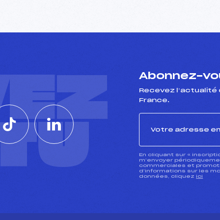
VEZ
Abonnez-vou
Recevez l’actualité 
France.
CTU
En cliquant sur « inscript
m’envoyer périodiquement
commerciales et promotio
d’informations sur les mo
données, cliquez
ici