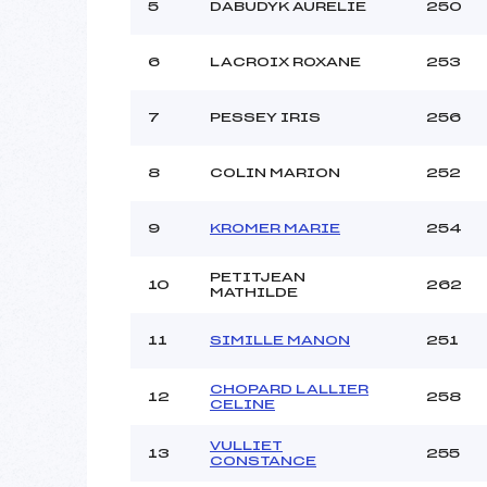
5
DABUDYK AURELIE
250
6
LACROIX ROXANE
253
7
PESSEY IRIS
256
8
COLIN MARION
252
9
KROMER MARIE
254
PETITJEAN
10
262
MATHILDE
11
SIMILLE MANON
251
CHOPARD LALLIER
12
258
CELINE
VULLIET
13
255
CONSTANCE