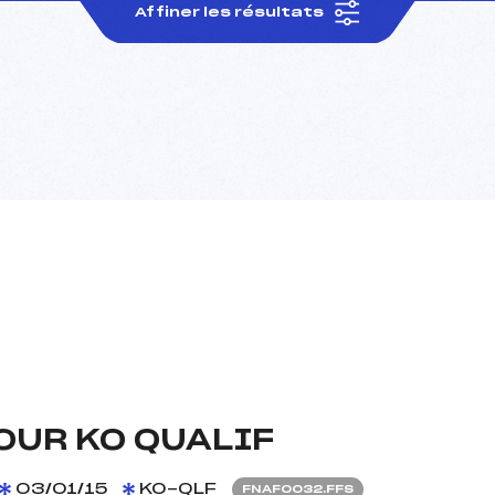
Affiner les résultats
OUR KO QUALIF
03/01/15
KO-QLF
FNAF0032.FFS