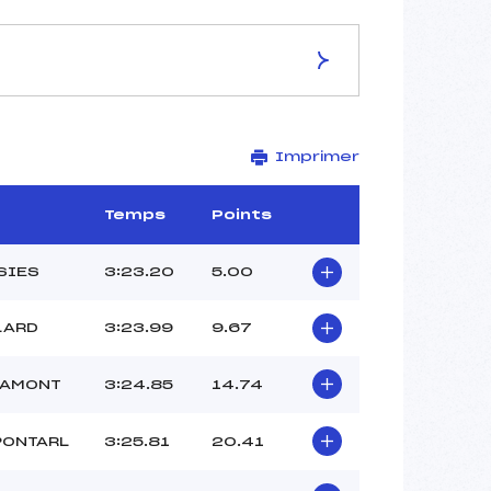
ES DE LA PISTE
Imprimer
LES MARAIS
1.450 km
–
Temps
Points
–
47 m
SIES
3:23.20
5.00
28 m
2013-44-1
LARD
3:23.99
9.67
’AMONT
3:24.85
14.74
PONTARL
3:25.81
20.41