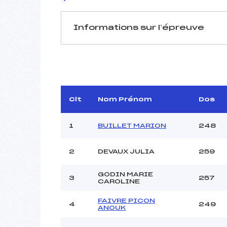
Informations sur l’épreuve
JURY DE COMPÉTITION
Délégué Technique :
D.T Adjoint :
FROSS
Dir. Epreuve :
R
Clt
Nom Prénom
Dos
1
BUILLET MARION
248
2
DEVAUX JULIA
259
GODIN MARIE
Pénalité appliquée :
3
257
CAROLINE
Coefficient :
Catégorie :
FAIVRE PICON
4
249
ANOUK
Style :