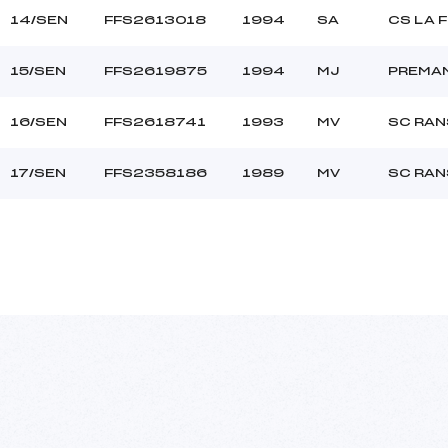
14/SEN
FFS2613018
1994
SA
CS LA 
15/SEN
FFS2619875
1994
MJ
PREMA
16/SEN
FFS2618741
1993
MV
SC RA
17/SEN
FFS2358186
1989
MV
SC RA