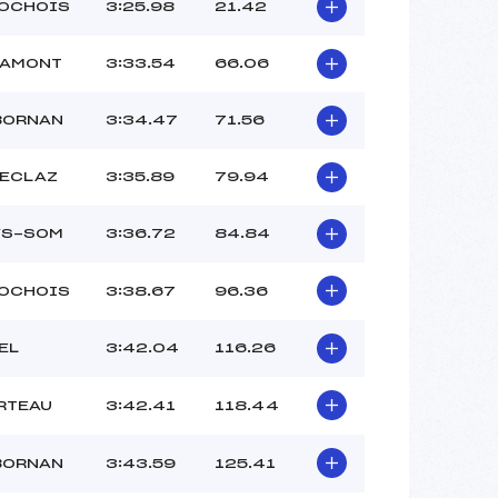
ROCHOIS
3:25.98
21.42
’AMONT
3:33.54
66.06
BORNAN
3:34.47
71.56
FECLAZ
3:35.89
79.94
YS-SOM
3:36.72
84.84
ROCHOIS
3:38.67
96.36
EL
3:42.04
116.26
RTEAU
3:42.41
118.44
BORNAN
3:43.59
125.41