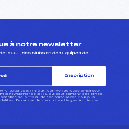
s à notre newsletter
de la FFS, des clubs et des Équipes de
Inscription
ion », j’autorise la FFS à utiliser mon adresse email pour
 la newsletter de la FFS, qui peut contenir des offres
nnelles de la FFS ou de ses partenaires. Pour plus
dalités d’exercice de vos droits et la gestion de vos