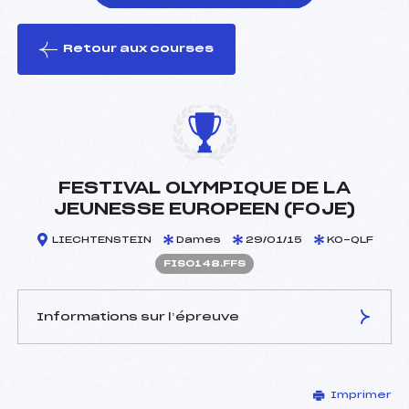
Retour aux courses
foi(s) le ski
FESTIVAL OLYMPIQUE DE LA
JEUNESSE EUROPEEN (FOJE)
LIECHTENSTEIN
Dames
29/01/15
KO-QLF
FIS0148.FFS
Informations sur l’épreuve
JURY DE COMPÉTITION
Imprimer
Délégué Technique :
–