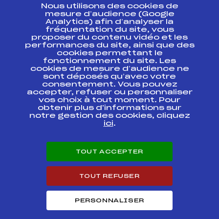
Nous utilisons des cookies de
ESPACE PRESSE
mesure d’audience (Google
Analytics) afin d’analyser la
fréquentation du site, vous
Ressources
proposer du contenu vidéo et les
performances du site, ainsi que des
Pass’Neige
cookies permettant le
Projet sportif fédéral
fonctionnement du site. Les
cookies de mesure d’audience ne
Projet de performance fédéral
sont déposés qu’avec votre
Antidopage
consentement. Vous pouvez
Pôle Développement, Formation, Suivi
accepter, refuser ou personnaliser
Scientifique
vos choix à tout moment. Pour
Listes ministérielles
obtenir plus d'informations sur
notre gestion des cookies, cliquez
Pôle vie de l’athlète
ici
.
Enseignement professionnel
Informatique et chronométrage
Circuits
TOUT ACCEPTER
Carrières
Développement des habiletés mentales
TOUT REFUSER
PERSONNALISER
© 2026 Fédération Française de Ski
Mentions légales
Politique de