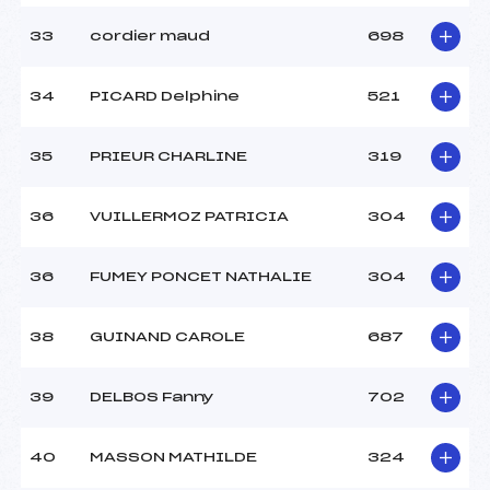
33
cordier maud
698
34
PICARD Delphine
521
35
PRIEUR CHARLINE
319
36
VUILLERMOZ PATRICIA
304
36
FUMEY PONCET NATHALIE
304
38
GUINAND CAROLE
687
39
DELBOS Fanny
702
40
MASSON MATHILDE
324