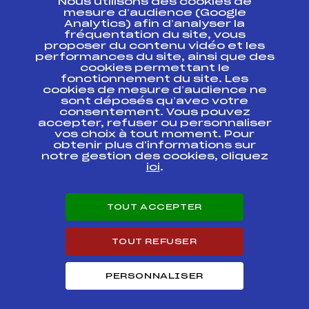
Nous utilisons des cookies de
ESPACE PRESSE
mesure d’audience (Google
Analytics) afin d’analyser la
fréquentation du site, vous
Ressources
proposer du contenu vidéo et les
performances du site, ainsi que des
Pass’Neige
cookies permettant le
Projet sportif fédéral
fonctionnement du site. Les
cookies de mesure d’audience ne
Projet de performance fédéral
sont déposés qu’avec votre
Antidopage
consentement. Vous pouvez
Pôle Développement, Formation, Suivi
accepter, refuser ou personnaliser
Scientifique
vos choix à tout moment. Pour
Listes ministérielles
obtenir plus d'informations sur
notre gestion des cookies, cliquez
Pôle vie de l’athlète
ici
.
Enseignement professionnel
Informatique et chronométrage
Circuits
TOUT ACCEPTER
Carrières
Développement des habiletés mentales
TOUT REFUSER
PERSONNALISER
© 2026 Fédération Française de Ski
Mentions légales
Politique de
confidentialité
Cookies