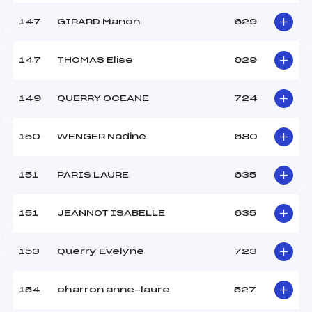
147
GIRARD Manon
629
147
THOMAS Elise
629
149
QUERRY OCEANE
724
150
WENGER Nadine
680
151
PARIS LAURE
635
151
JEANNOT ISABELLE
635
153
Querry Evelyne
723
154
charron anne-laure
527