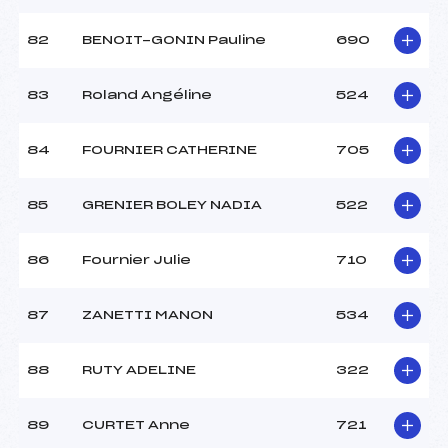
82
BENOIT-GONIN Pauline
690
83
Roland Angéline
524
84
FOURNIER CATHERINE
705
85
GRENIER BOLEY NADIA
522
86
Fournier Julie
710
87
ZANETTI MANON
534
88
RUTY ADELINE
322
89
CURTET Anne
721