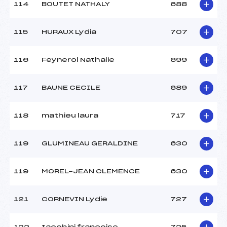
114
BOUTET NATHALY
688
115
HURAUX Lydia
707
116
Feynerol Nathalie
699
117
BAUNE CECILE
689
118
mathieu laura
717
119
GLUMINEAU GERALDINE
630
119
MOREL-JEAN CLEMENCE
630
121
CORNEVIN Lydie
727