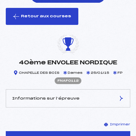
Retour aux courses
foi(s) le ski
40ème ENVOLEE NORDIQUE
CHAPELLE DES BOIS
Dames
25/01/15
FP
FNAF0112
Informations sur l’épreuve
JURY DE COMPÉTITION
Imprimer
Délégué Technique :
FERREUX PASCAL ()
D.T Adjoint :
–