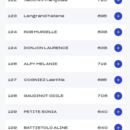
122
tacchini françoise
725
123
Lengrand helene
695
124
ROB MURIELLE
638
124
DONJON LAURENCE
638
126
ALPY MELANIE
719
127
COGNIEZ Laetitia
685
128
GAUDINOT ODILE
706
129
PETITE SONIA
640
129
BATTISTOLO ALINE
640