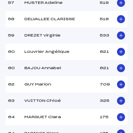
57
MUSTER Adeline
519
58
DELVALLEE CLARISSE
518
59
DREZET Virginie
533
60
Louvrier Angélique
621
60
BAJOU Annabel
621
62
GUY Marion
709
63
VUITTON Chloé
325
64
MARGUET Clara
175