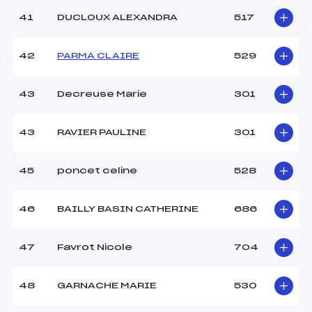
41
DUCLOUX ALEXANDRA
517
42
PARMA CLAIRE
529
43
Decreuse Marie
301
43
RAVIER PAULINE
301
45
poncet celine
528
46
BAILLY BASIN CATHERINE
686
47
Favrot Nicole
704
48
GARNACHE MARIE
530