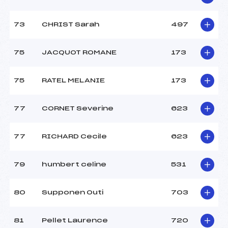
73
CHRIST Sarah
497
75
JACQUOT ROMANE
173
75
RATEL MELANIE
173
77
CORNET Severine
623
77
RICHARD Cecile
623
79
humbert celine
531
80
Supponen Outi
703
81
Pellet Laurence
720