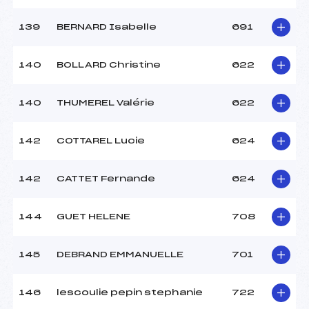
139
BERNARD Isabelle
691
140
BOLLARD Christine
622
140
THUMEREL Valérie
622
142
COTTAREL Lucie
624
142
CATTET Fernande
624
144
GUET HELENE
708
145
DEBRAND EMMANUELLE
701
146
lescoulie pepin stephanie
722