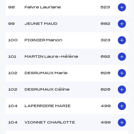
98
Faivre Lauriane
523
99
JEUNET MAUD
682
100
PIGNIER Manon
323
101
MARTIN Laure-Hélène
692
102
DESRUMAUX Marie
626
102
DESRUMAUX Céline
626
104
LAPERRIERE MARIE
499
104
VIONNET CHARLOTTE
499