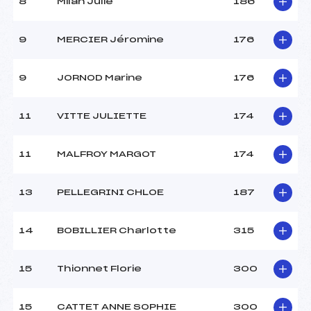
8
Milan Julie
186
9
MERCIER Jéromine
176
9
JORNOD Marine
176
11
VITTE JULIETTE
174
11
MALFROY MARGOT
174
13
PELLEGRINI CHLOE
187
14
BOBILLIER Charlotte
315
15
Thionnet Florie
300
15
CATTET ANNE SOPHIE
300