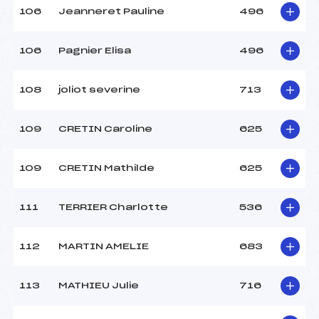
106
Jeanneret Pauline
496
106
Pagnier Elisa
496
108
joliot severine
713
109
CRETIN Caroline
625
109
CRETIN Mathilde
625
111
TERRIER Charlotte
536
112
MARTIN AMELIE
683
113
MATHIEU Julie
716