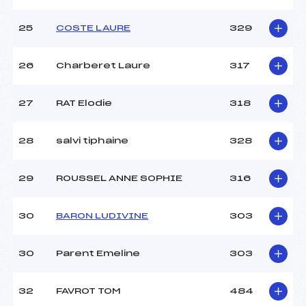
25
COSTE LAURE
329
26
Charberet Laure
317
27
RAT Elodie
318
28
salvi tiphaine
328
29
ROUSSEL ANNE SOPHIE
316
30
BARON LUDIVINE
303
30
Parent Emeline
303
32
FAVROT TOM
484