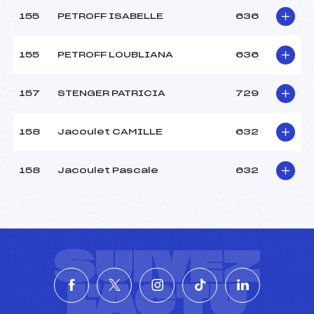
155
PETROFF ISABELLE
636
155
PETROFF LOUBLIANA
636
157
STENGER PATRICIA
729
158
Jacoulet CAMILLE
632
158
Jacoulet Pascale
632
SUIVEZ
L'ACTU