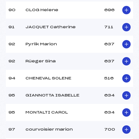
90
CLOG Helene
696
91
JACQUET Catherine
711
92
Pyrlik Marion
637
92
Rüeger Sina
637
94
CHENEVAL SOLENE
516
95
GIANNOTTA ISABELLE
634
95
MONTALTI CAROL
634
97
courvoisier marion
700