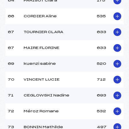
64
PARISOT Clara
175
66
CORDIER Aline
535
67
TOURNIER CLARA
633
67
MAIRE FLORINE
633
69
kuenzi sabine
520
70
VINCENT LUCIE
712
71
CEGLOWSKI Nadine
693
72
Méroz Romane
532
73
BONNIN Mathilde
497