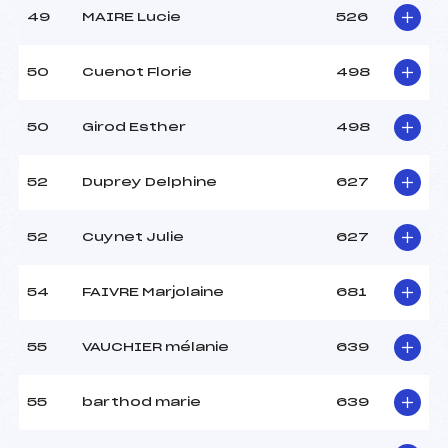
49
MAIRE Lucie
526
50
Cuenot Florie
498
50
Girod Esther
498
52
Duprey Delphine
627
52
Cuynet Julie
627
54
FAIVRE Marjolaine
681
55
VAUCHIER mélanie
639
55
barthod marie
639