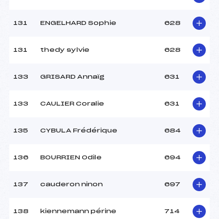
131
ENGELHARD Sophie
628
131
thedy sylvie
628
133
GRISARD Annaïg
631
133
CAULIER Coralie
631
135
CYBULA Frédérique
684
136
BOURRIEN Odile
694
137
cauderon ninon
697
138
kiennemann périne
714