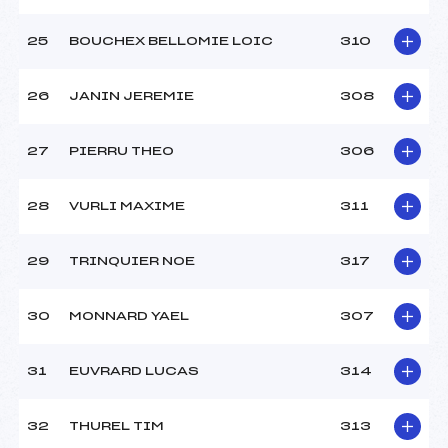
25
BOUCHEX BELLOMIE LOIC
310
26
JANIN JEREMIE
308
27
PIERRU THEO
306
28
VURLI MAXIME
311
29
TRINQUIER NOE
317
30
MONNARD YAEL
307
31
EUVRARD LUCAS
314
32
THUREL TIM
313