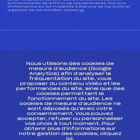
promotionnelles de la FFS ou de ses partenaires. Pour plus
d’informations sur les modalités d’exercice de vos droits et
la gestion de vos données, cliquez
ici
CONTACT
Nous utilisons des cookies de
ESPACE PRESSE
mesure d’audience (Google
Analytics) afin d’analyser la
fréquentation du site, vous
Ressources
proposer du contenu vidéo et les
performances du site, ainsi que des
Pass’Neige
cookies permettant le
Projet sportif fédéral
fonctionnement du site. Les
cookies de mesure d’audience ne
Projet de performance fédéral
sont déposés qu’avec votre
Antidopage
consentement. Vous pouvez
Pôle Développement, Formation, Suivi
accepter, refuser ou personnaliser
Scientifique
vos choix à tout moment. Pour
Listes ministérielles
obtenir plus d'informations sur
notre gestion des cookies, cliquez
Pôle vie de l’athlète
ici
.