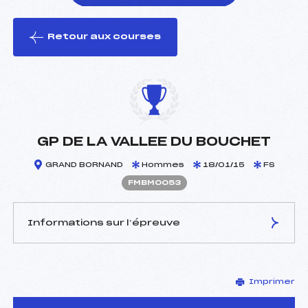
Retour aux courses
foi(s) le ski
GP DE LA VALLEE DU BOUCHET
GRAND BORNAND
Hommes
18/01/15
FS
FMBM0053
Informations sur l’épreuve
JURY DE COMPÉTITION
Imprimer
Délégué Technique :
VITTOZ STEPHANE (MB)
D.T Adjoint :
PIQUOT SYLVAIN (MB)