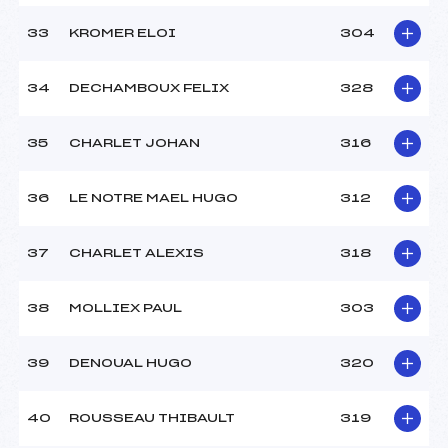
33
KROMER ELOI
304
34
DECHAMBOUX FELIX
328
35
CHARLET JOHAN
316
36
LE NOTRE MAEL HUGO
312
37
CHARLET ALEXIS
318
38
MOLLIEX PAUL
303
39
DENOUAL HUGO
320
40
ROUSSEAU THIBAULT
319