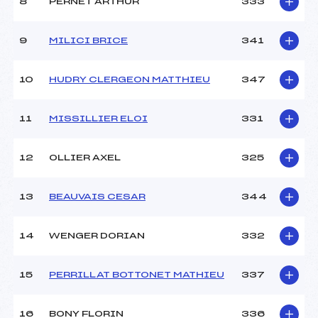
8
PERNET ARTHUR
333
9
MILICI BRICE
341
10
HUDRY CLERGEON MATTHIEU
347
11
MISSILLIER ELOI
331
12
OLLIER AXEL
325
13
BEAUVAIS CESAR
344
14
WENGER DORIAN
332
15
PERRILLAT BOTTONET MATHIEU
337
16
BONY FLORIN
336