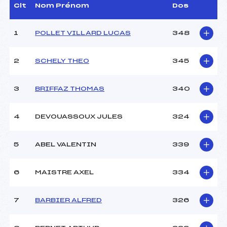
Dir. Epreuve :
ROCHET JOANNY (MB)
Clt
Nom Prénom
Dos
1
POLLET VILLARD LUCAS
348
CARACTÉRISTIQUES DE LA PISTE
Piste :
LES PLANS
2
SCHELY THEO
345
Distance :
7.5 km
Point Haut :
–
3
BRIFFAZ THOMAS
340
Point Bas :
–
Montée Tot. :
–
Montée Max. :
–
4
DEVOUASSOUX JULES
324
Homologation :
2010-3-2
5
ABEL VALENTIN
339
Pénalité appliquée :
–
Coefficient :
–
6
MAISTRE AXEL
334
Catégorie :
U16
Style :
L
7
BARBIER ALFRED
326