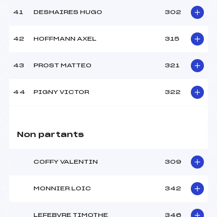
41
DESHAIRES HUGO
302
42
HOFFMANN AXEL
315
43
PROST MATTEO
321
44
PIGNY VICTOR
322
Non partants
COFFY VALENTIN
309
MONNIER LOIC
342
LEFEBVRE TIMOTHE
346