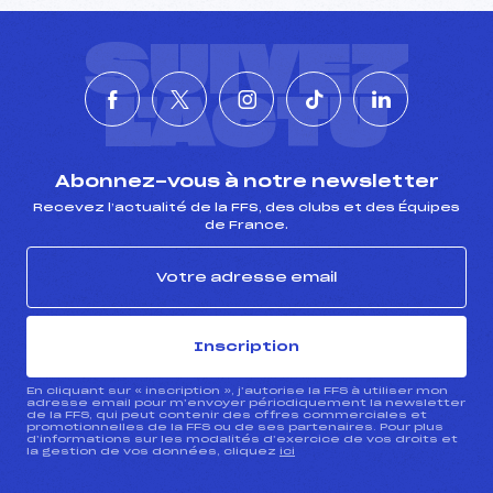
SUIVEZ
L'ACTU
Abonnez-vous à notre newsletter
Recevez l’actualité de la FFS, des clubs et des Équipes
de France.
Inscription
En cliquant sur « inscription », j’autorise la FFS à utiliser mon
adresse email pour m’envoyer périodiquement la newsletter
de la FFS, qui peut contenir des offres commerciales et
promotionnelles de la FFS ou de ses partenaires. Pour plus
d’informations sur les modalités d’exercice de vos droits et
la gestion de vos données, cliquez
ici