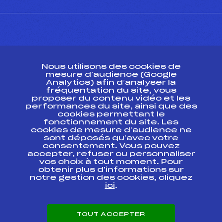
CONTACT
Nous utilisons des cookies de
ESPACE PRESSE
mesure d’audience (Google
Analytics) afin d’analyser la
fréquentation du site, vous
Ressources
proposer du contenu vidéo et les
performances du site, ainsi que des
Pass’Neige
cookies permettant le
Projet sportif fédéral
fonctionnement du site. Les
cookies de mesure d’audience ne
Projet de performance fédéral
sont déposés qu’avec votre
Antidopage
consentement. Vous pouvez
Pôle Développement, Formation, Suivi
accepter, refuser ou personnaliser
Scientifique
vos choix à tout moment. Pour
Listes ministérielles
obtenir plus d'informations sur
notre gestion des cookies, cliquez
Pôle vie de l’athlète
ici
.
Enseignement professionnel
Informatique et chronométrage
Circuits
TOUT ACCEPTER