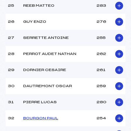
25
REEB MATTEO
283
26
GUY ENZO
276
27
SERRETTE ANTOINE
255
28
PERROT AUDET NATHAN
262
29
DORNIER CESAIRE
261
30
DAUTREMONT OSCAR
259
31
PIERRE LUCAS
280
32
BOURGON PAUL
254