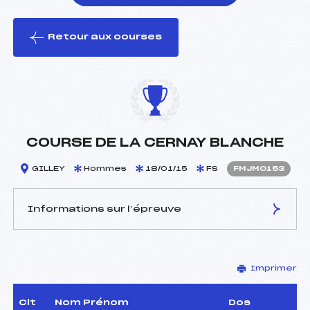
Retour aux courses
foi(s) le ski
COURSE DE LA CERNAY BLANCHE
GILLEY
Hommes
18/01/15
FS
FMJM0153
Informations sur l’épreuve
JURY DE COMPÉTITION
Imprimer
Délégué Technique :
TICHIT PHILIPPE (MJ)
D.T Adjoint :
–
Dir. Epreuve :
POURCHET JOEL (MJ)
Clt
Nom Prénom
Dos