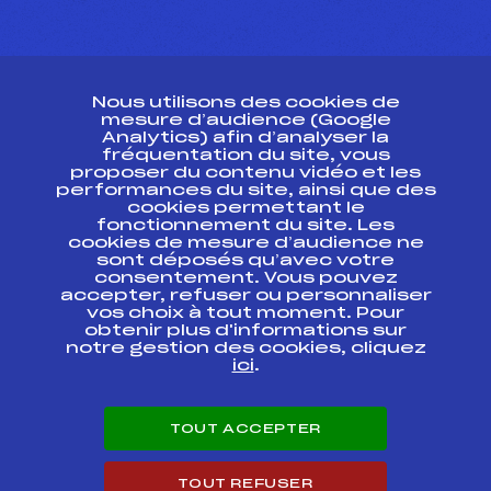
CONTACT
Nous utilisons des cookies de
ESPACE PRESSE
mesure d’audience (Google
Analytics) afin d’analyser la
fréquentation du site, vous
Ressources
proposer du contenu vidéo et les
performances du site, ainsi que des
Pass’Neige
cookies permettant le
Projet sportif fédéral
fonctionnement du site. Les
cookies de mesure d’audience ne
Projet de performance fédéral
sont déposés qu’avec votre
Antidopage
consentement. Vous pouvez
Pôle Développement, Formation, Suivi
accepter, refuser ou personnaliser
Scientifique
vos choix à tout moment. Pour
Listes ministérielles
obtenir plus d'informations sur
notre gestion des cookies, cliquez
Pôle vie de l’athlète
ici
.
Enseignement professionnel
Informatique et chronométrage
Circuits
TOUT ACCEPTER
Carrières
Développement des habiletés mentales
TOUT REFUSER