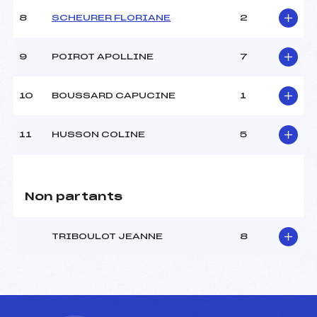
8
SCHEURER FLORIANE
2
9
POIROT APOLLINE
7
10
BOUSSARD CAPUCINE
1
11
HUSSON COLINE
5
Non partants
TRIBOULOT JEANNE
8