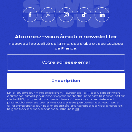
SUIVEZ
L'ACTU
Abonnez-vous à notre newsletter
Recevez l’actualité de la FFS, des clubs et des Équipes
de France.
Inscription
En cliquant sur « inscription », j’autorise la FFS à utiliser mon
adresse email pour m’envoyer périodiquement la newsletter
de la FFS, qui peut contenir des offres commerciales et
promotionnelles de la FFS ou de ses partenaires. Pour plus
d’informations sur les modalités d’exercice de vos droits et
la gestion de vos données, cliquez
ici