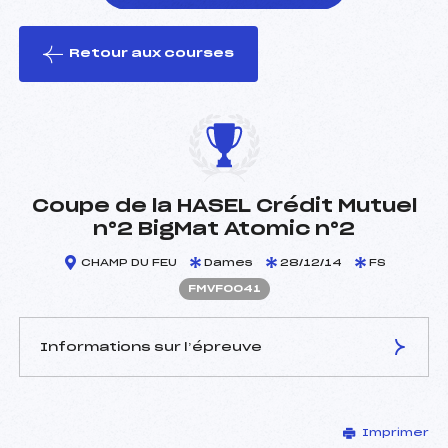
Retour aux courses
foi(s) le ski
Coupe de la HASEL Crédit Mutuel
n°2 BigMat Atomic n°2
CHAMP DU FEU
Dames
28/12/14
FS
FMVF0041
Informations sur l’épreuve
JURY DE COMPÉTITION
Imprimer
Délégué Technique :
FISCHER MARC (MV)