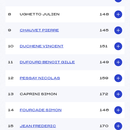
Style :
L
8
UGHETTO JULIEN
148
9
CHAUVET PIERRE
145
10
DUCHENE VINCENT
151
11
DUFOURD BENOIT GILLE
149
12
PESSAY NICOLAS
159
13
CAPRINI SIMON
172
14
FOURCADE SIMON
146
15
JEAN FREDERIC
170