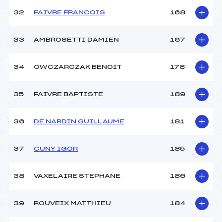
32
FAIVRE FRANCOIS
168
33
AMBROSETTI DAMIEN
167
34
OWCZARCZAK BENOIT
178
35
FAIVRE BAPTISTE
189
36
DE NARDIN GUILLAUME
181
37
CUNY IGOR
185
38
VAXELAIRE STEPHANE
186
39
ROUVEIX MATTHIEU
184