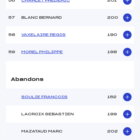
56
CHARLET FREDERIC
201
57
BLANC BERNARD
200
58
VAXELAIRE REGIS
190
59
MOREL PHILIPPE
198
Abandons
SOULIE FRANCOIS
152
LACROIX SEBASTIEN
199
MAZATAUD MARC
202