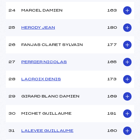
24
MARCEL DAMIEN
163
25
HERODY JEAN
180
26
FANJAS CLARET SYLVAIN
177
27
PERRIER NICOLAS
165
28
LACROIX DENIS
173
29
GIRARD BLANC DAMIEN
169
30
MICHET GUILLAUME
191
31
LALEVEE GUILLAUME
160