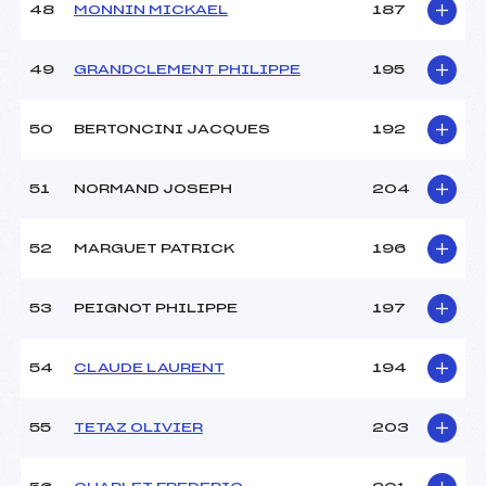
48
MONNIN MICKAEL
187
49
GRANDCLEMENT PHILIPPE
195
50
BERTONCINI JACQUES
192
51
NORMAND JOSEPH
204
52
MARGUET PATRICK
196
53
PEIGNOT PHILIPPE
197
54
CLAUDE LAURENT
194
55
TETAZ OLIVIER
203