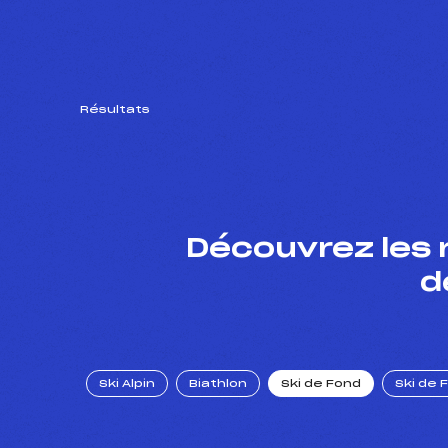
Résultats
Découvrez les 
d
Ski Alpin
Biathlon
Ski de Fond
Ski de 