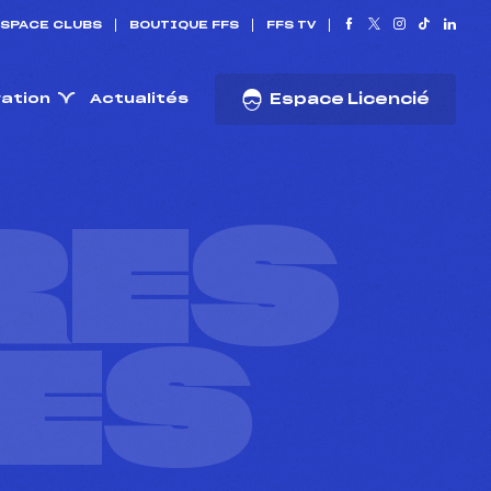
SPACE CLUBS
BOUTIQUE FFS
FFS TV
ration
Actualités
Espace Licencié
RES
ES