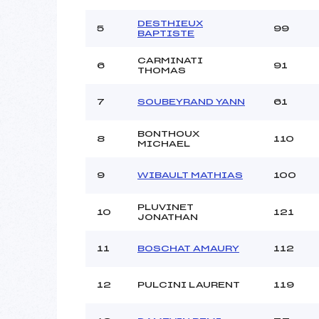
Style :
DESTHIEUX
5
99
BAPTISTE
CARMINATI
6
91
THOMAS
7
SOUBEYRAND YANN
61
BONTHOUX
8
110
MICHAEL
9
WIBAULT MATHIAS
100
PLUVINET
10
121
JONATHAN
11
BOSCHAT AMAURY
112
12
PULCINI LAURENT
119