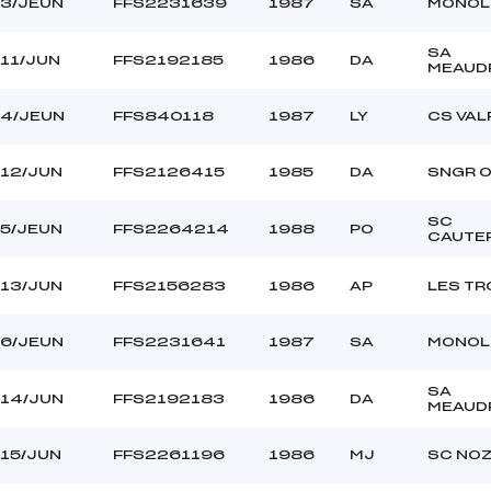
3/JEUN
FFS2231639
1987
SA
MONOL
SA
11/JUN
FFS2192185
1986
DA
MEAUD
4/JEUN
FFS840118
1987
LY
CS VA
12/JUN
FFS2126415
1985
DA
SNGR 
SC
5/JEUN
FFS2264214
1988
PO
CAUTE
13/JUN
FFS2156283
1986
AP
LES TR
6/JEUN
FFS2231641
1987
SA
MONOL
SA
14/JUN
FFS2192183
1986
DA
MEAUD
15/JUN
FFS2261196
1986
MJ
SC NO