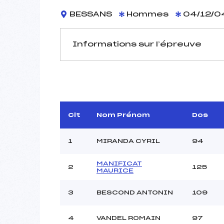
BESSANS
Hommes
04/12/0
Informations sur l’épreuve
JURY DE COMPÉTITION
Délégué Technique :
MANDAR
D.T Adjoint :
DELOC
Dir. Epreuve :
M
Clt
Nom Prénom
Dos
1
MIRANDA CYRIL
94
MANIFICAT
2
125
MAURICE
Pénalité appliquée :
3
BESCOND ANTONIN
109
Coefficient :
Catégorie :
4
VANDEL ROMAIN
97