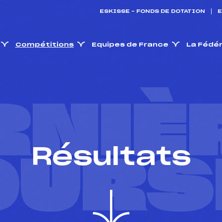
ESKISSE – FONDS DE DOTATION
E
Compétitions
Equipes de France
La Fédé
RNIÈ
Résultats
OURS