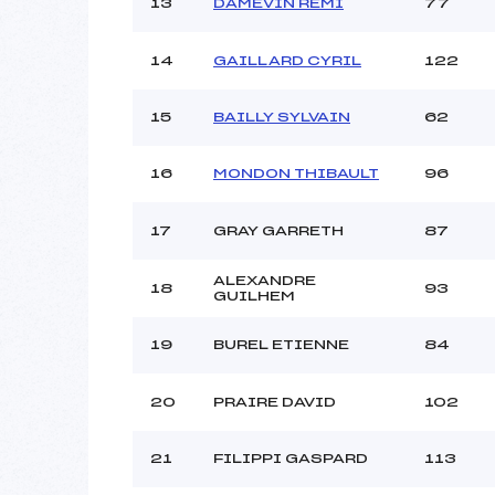
13
DAMEVIN REMI
77
14
GAILLARD CYRIL
122
15
BAILLY SYLVAIN
62
16
MONDON THIBAULT
96
17
GRAY GARRETH
87
ALEXANDRE
18
93
GUILHEM
19
BUREL ETIENNE
84
20
PRAIRE DAVID
102
21
FILIPPI GASPARD
113