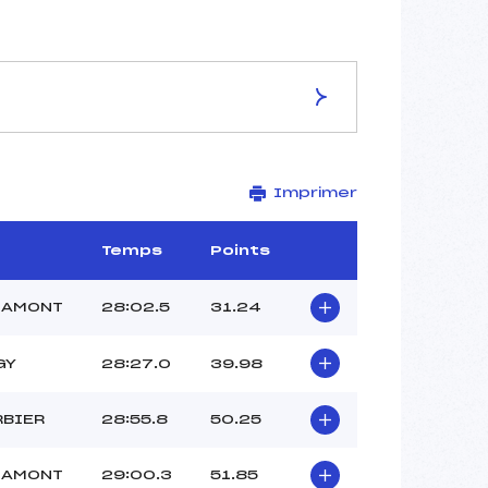
ES DE LA PISTE
Imprimer
PISTE DE LA C/B
10 km
–
Temps
Points
–
–
’AMONT
28:02.5
31.24
–
520020117
GY
28:27.0
39.98
RBIER
28:55.8
50.25
’AMONT
29:00.3
51.85