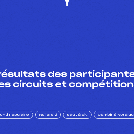
résultats des participants
es circuits et compétition
Fond Populaire
Rollerski
Saut à Ski
Combiné Nordiq