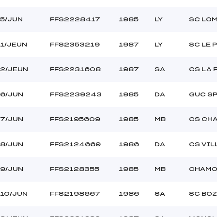
C
5/JUN
FFS2228417
1985
LY
SC LO
1/JEUN
FFS2353219
1987
LY
SC LE 
2/JEUN
FFS2231608
1987
SA
CS LA 
6/JUN
FFS2239243
1985
DA
GUC SP
7/JUN
FFS2195609
1985
MB
CS CH
8/JUN
FFS2124669
1986
DA
CS VIL
9/JUN
FFS2128355
1985
MB
CHAMO
10/JUN
FFS2198667
1986
SA
SC BOZ