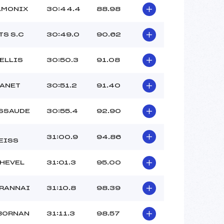
AMONIX
30:44.4
88.98
TS S.C
30:49.0
90.62
ELLIS
30:50.3
91.08
TANET
30:51.2
91.40
ESSAUDE
30:55.4
92.90
31:00.9
94.86
EISS
HEVEL
31:01.3
95.00
TRANNAI
31:10.8
98.39
 BORNAN
31:11.3
98.57