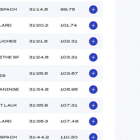
NSPACH
31:14.6
99.75
LARD
31:20.2
101.74
OUCHES
31:21.8
102.31
ITHE SF
31:24.6
103.31
31:25.6
103.67
IS
TANINGE
31:34.8
106.95
T LAUX
31:35.8
107.31
LARD
31:36.3
107.48
NSPACH
31:44.2
110.30