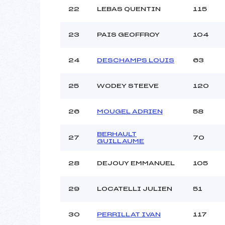
22
LEBAS QUENTIN
115
23
PAIS GEOFFROY
104
24
DESCHAMPS LOUIS
63
25
WODEY STEEVE
120
26
MOUGEL ADRIEN
58
BERHAULT
27
70
GUILLAUME
28
DEJOUY EMMANUEL
105
29
LOCATELLI JULIEN
51
30
PERRILLAT IVAN
117