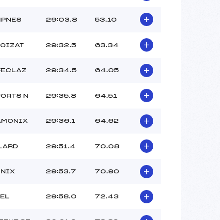
MPNES
29:03.8
53.10
POIZAT
29:32.5
63.34
FECLAZ
29:34.5
64.05
ORTS N
29:35.8
64.51
AMONIX
29:36.1
64.62
LARD
29:51.4
70.08
NIX
29:53.7
70.90
EL
29:58.0
72.43