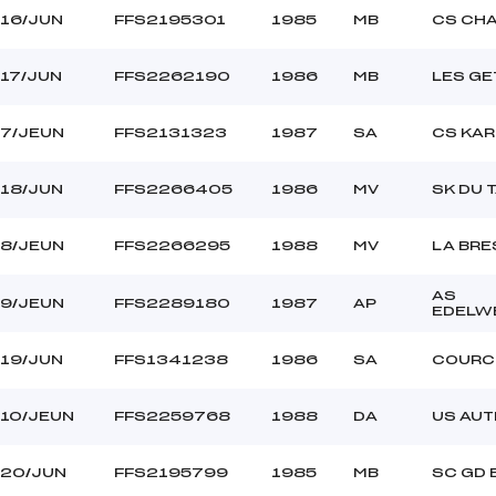
16/JUN
FFS2195301
1985
MB
CS CH
17/JUN
FFS2262190
1986
MB
LES GE
7/JEUN
FFS2131323
1987
SA
CS KAR
18/JUN
FFS2266405
1986
MV
SK DU 
8/JEUN
FFS2266295
1988
MV
LA BR
AS
9/JEUN
FFS2289180
1987
AP
EDELW
19/JUN
FFS1341238
1986
SA
COURC
10/JEUN
FFS2259768
1988
DA
US AU
20/JUN
FFS2195799
1985
MB
SC GD