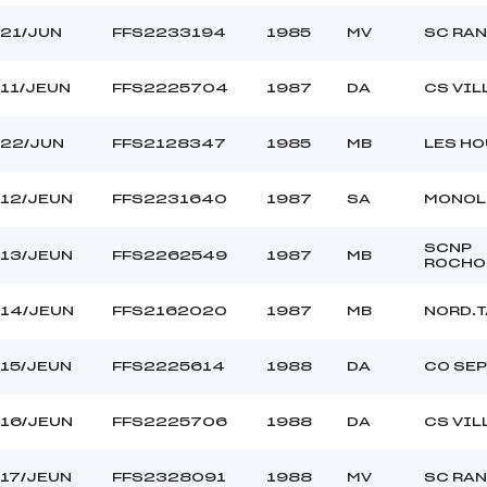
21/JUN
FFS2233194
1985
MV
SC RA
11/JEUN
FFS2225704
1987
DA
CS VIL
22/JUN
FFS2128347
1985
MB
LES H
12/JEUN
FFS2231640
1987
SA
MONOL
SCNP
13/JEUN
FFS2262549
1987
MB
ROCHO
14/JEUN
FFS2162020
1987
MB
NORD.
15/JEUN
FFS2225614
1988
DA
CO SEP
16/JEUN
FFS2225706
1988
DA
CS VIL
17/JEUN
FFS2328091
1988
MV
SC RA