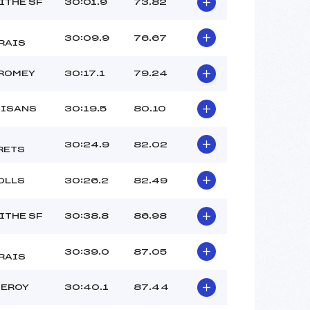
ITHE SF
30:01.9
73.82
30:09.9
76.67
RAIS
LROMEY
30:17.1
79.24
OISANS
30:19.5
80.10
30:24.9
82.02
RETS
OLLS
30:26.2
82.49
ITHE SF
30:38.8
86.98
30:39.0
87.05
RAIS
ZEROY
30:40.1
87.44