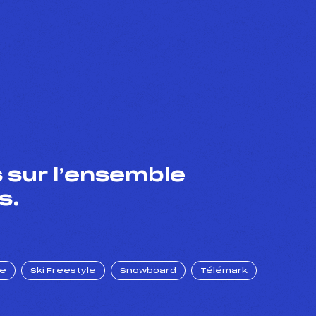
 sur l’ensemble
s.
ue
Ski Freestyle
Snowboard
Télémark