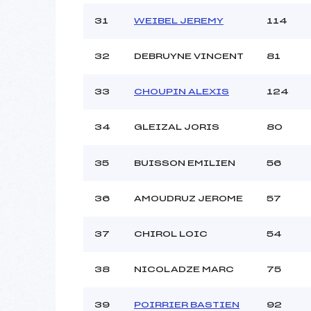
31
WEIBEL JEREMY
114
32
DEBRUYNE VINCENT
81
33
CHOUPIN ALEXIS
124
34
GLEIZAL JORIS
80
35
BUISSON EMILIEN
56
36
AMOUDRUZ JEROME
57
37
CHIROL LOIC
54
38
NICOLADZE MARC
75
39
POIRRIER BASTIEN
92