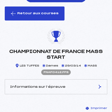
Retour aux courses
foi(s) le ski
CHAMPIONNAT DE FRANCE MASS
START
LES TUFFES
Dames
29/03/14
MASS
FNAF0412.FFS
Informations sur l’épreuve
JURY DE COMPÉTITION
Imprimer
Délégué Technique :
ROUX LAURENCE (MB)