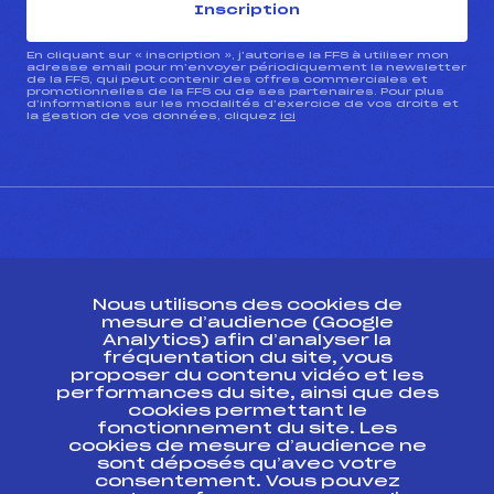
Inscription
En cliquant sur « inscription », j’autorise la FFS à utiliser mon
adresse email pour m’envoyer périodiquement la newsletter
de la FFS, qui peut contenir des offres commerciales et
promotionnelles de la FFS ou de ses partenaires. Pour plus
d’informations sur les modalités d’exercice de vos droits et
la gestion de vos données, cliquez
ici
CONTACT
Nous utilisons des cookies de
ESPACE PRESSE
mesure d’audience (Google
Analytics) afin d’analyser la
fréquentation du site, vous
Ressources
proposer du contenu vidéo et les
performances du site, ainsi que des
Pass’Neige
cookies permettant le
Projet sportif fédéral
fonctionnement du site. Les
cookies de mesure d’audience ne
Projet de performance fédéral
sont déposés qu’avec votre
Antidopage
consentement. Vous pouvez