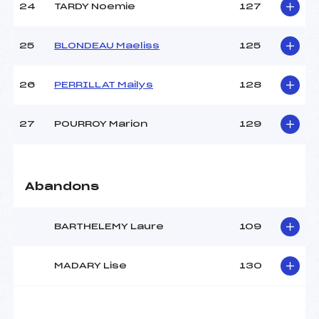
24
TARDY Noemie
127
25
BLONDEAU Maeliss
125
26
PERRILLAT Mailys
128
27
POURROY Marion
129
Abandons
BARTHELEMY Laure
109
MADARY Lise
130