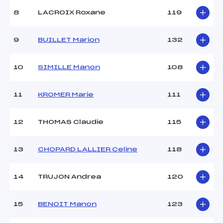
8
LACROIX Roxane
119
9
BUILLET Marion
132
10
SIMILLE Manon
108
11
KROMER Marie
111
12
THOMAS Claudie
115
13
CHOPARD LALLIER Celine
118
14
TRUJON Andrea
120
15
BENOIT Manon
123