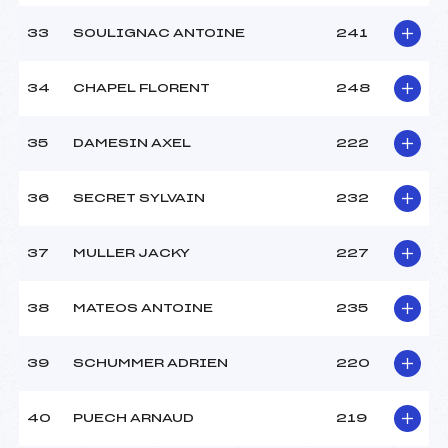
33
SOULIGNAC ANTOINE
241
34
CHAPEL FLORENT
248
35
DAMESIN AXEL
222
36
SECRET SYLVAIN
232
37
MULLER JACKY
227
38
MATEOS ANTOINE
235
39
SCHUMMER ADRIEN
220
40
PUECH ARNAUD
219