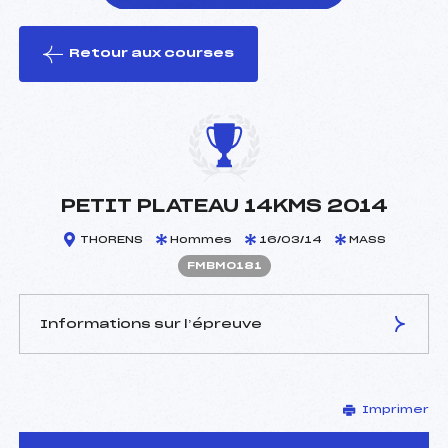
Retour aux courses
foi(s) le ski
PETIT PLATEAU 14KMS 2014
THORENS
Hommes
16/03/14
MASS
FMBM0181
Informations sur l’épreuve
JURY DE COMPÉTITION
Imprimer
Délégué Technique :
METRAL BERNARD (MB)
D.T Adjoint :
–