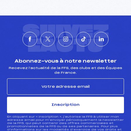
SUIVEZ
L'ACTU
Abonnez-vous à notre newsletter
Recevez l’actualité de la FFS, des clubs et des Équipes
de France.
Inscription
En cliquant sur « inscription », j’autorise la FFS à utiliser mon
adresse email pour m’envoyer périodiquement la newsletter
de la FFS, qui peut contenir des offres commerciales et
promotionnelles de la FFS ou de ses partenaires. Pour plus
d’informations sur les modalités d’exercice de vos droits et