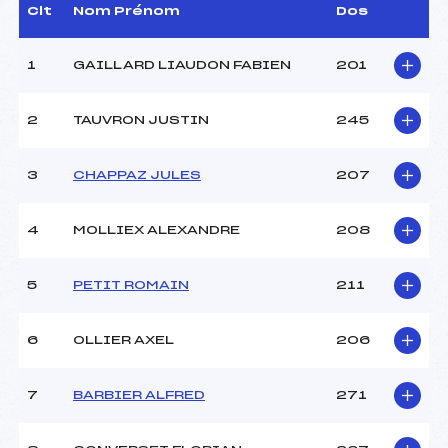
Dir. Epreuve :
LE DIOURON RENE (MB)
Clt
Nom Prénom
Dos
1
GAILLARD LIAUDON FABIEN
201
CARACTÉRISTIQUES DE LA PISTE
Piste :
GLIERES
2
TAUVRON JUSTIN
245
Distance :
14 km
Point Haut :
–
3
CHAPPAZ JULES
207
Point Bas :
–
Montée Tot. :
–
Montée Max. :
–
4
MOLLIEX ALEXANDRE
208
Homologation :
–
5
PETIT ROMAIN
211
Pénalité appliquée :
–
Coefficient :
–
6
OLLIER AXEL
206
Catégorie :
CAD->SEN
Style :
L
7
BARBIER ALFRED
271