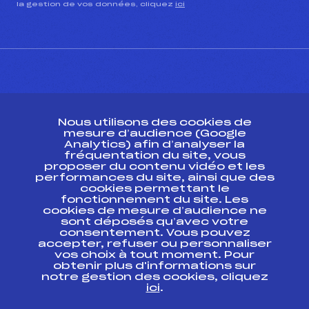
la gestion de vos données, cliquez
ici
CONTACT
Nous utilisons des cookies de
ESPACE PRESSE
mesure d’audience (Google
Analytics) afin d’analyser la
fréquentation du site, vous
Ressources
proposer du contenu vidéo et les
performances du site, ainsi que des
Pass’Neige
cookies permettant le
Projet sportif fédéral
fonctionnement du site. Les
cookies de mesure d’audience ne
Projet de performance fédéral
sont déposés qu’avec votre
Antidopage
consentement. Vous pouvez
Pôle Développement, Formation, Suivi
accepter, refuser ou personnaliser
Scientifique
vos choix à tout moment. Pour
Listes ministérielles
obtenir plus d'informations sur
notre gestion des cookies, cliquez
Pôle vie de l’athlète
ici
.
Enseignement professionnel