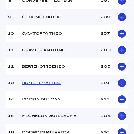
8
CONVERSET FLORIAN
267
9
ODDONE ENRICO
239
10
GAVATORTA THEO
257
11
GRAVIER ANTOINE
209
12
BERTINOTTI ENZO
205
13
ROMERI MATTEO
221
14
VOISIN DUNCAN
213
15
MICHELON GUILLAUME
204
16
COMPOIS PIERRICK
210