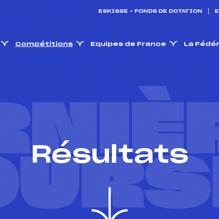
ESKISSE – FONDS DE DOTATION
E
Compétitions
Equipes de France
La Fédé
RNIÈ
Résultats
OURS