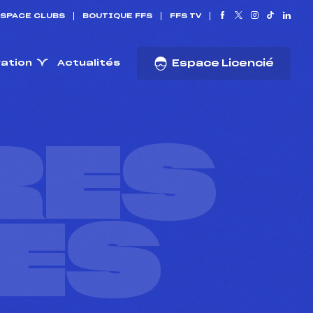
SPACE CLUBS
BOUTIQUE FFS
FFS TV
ration
Actualités
Espace Licencié
RES
ES