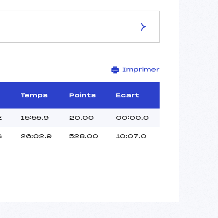
ES DE LA PISTE
Imprimer
VAL DI FIEMME
5 km
–
Temps
Points
Ecart
–
–
E
15:55.9
20.00
00:00.0
–
G
26:02.9
528.00
10:07.0
–