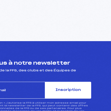
s à notre newsletter
de la FFS, des clubs et des Équipes de
Inscription
ion », j’autorise la FFS à utiliser mon adresse email pour
 la newsletter de la FFS, qui peut contenir des offres
nnelles de la FFS ou de ses partenaires. Pour plus