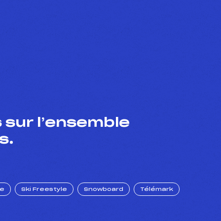
 sur l’ensemble
s.
ue
Ski Freestyle
Snowboard
Télémark