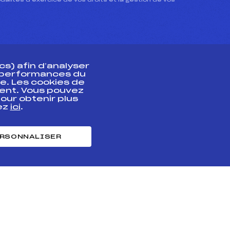
dalités d’exercice de vos droits et la gestion de vos
s) afin d’analyser
s performances du
e. Les cookies de
ent. Vous pouvez
athlète
our obtenir plus
uez
ici
.
t professionnel
e et chronométrage
RSONNALISER
nt des habiletés
ntialité
Cookies