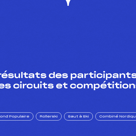
résultats des participants
es circuits et compétition
Fond Populaire
Rollerski
Saut à Ski
Combiné Nordiq