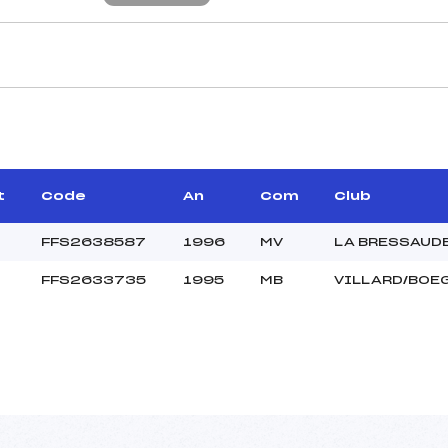
CARACTÉRISTIQU
–
Piste :
–
Distance :
–
Point Haut :
t
Code
An
Com
Club
Point Bas :
Montée Tot. :
FFS2638587
1996
MV
LA BRESSAUD
Montée Max. :
FFS2633735
1995
MB
VILLARD/BOE
Homologation :
20.0000
–
JEU+JUN
C