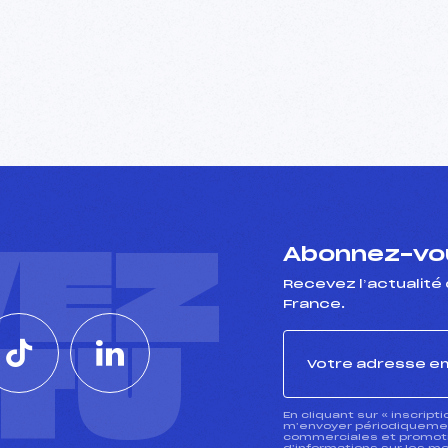
VEZ
Abonnez-vou
Recevez l’actualité 
France.
CTU
En cliquant sur « inscript
m’envoyer périodiquement
commerciales et promotio