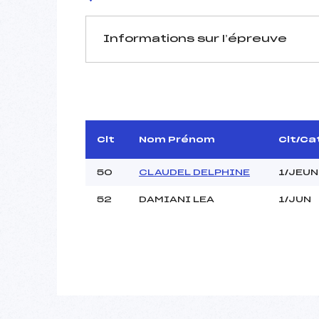
Informations sur l’épreuve
JURY DE COMPÉTITION
Délégué Technique :
D.T Adjoint :
Dir. Epreuve :
Clt
Nom Prénom
Clt/Ca
50
CLAUDEL DELPHINE
1/JEUN
52
DAMIANI LEA
1/JUN
Pénalité appliquée :
Coefficient :
Catégorie :
Style :