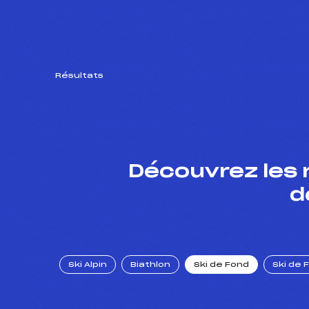
Résultats
Découvrez les 
d
Ski Alpin
Biathlon
Ski de Fond
Ski de 