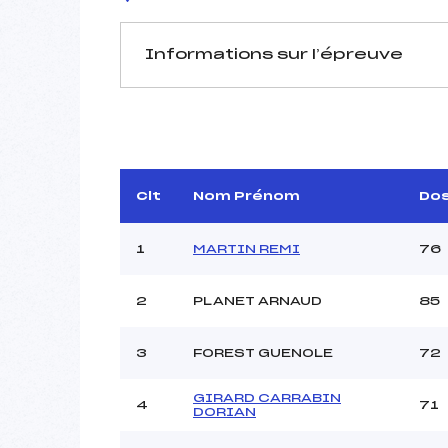
Informations sur l’épreuve
JURY DE COMPÉTITION
Délégué Technique :
D.T Adjoint :
Dir. Epreuve :
BRE
Clt
Nom Prénom
Do
1
MARTIN REMI
76
2
PLANET ARNAUD
85
Pénalité appliquée :
3
FOREST GUENOLE
72
Coefficient :
Catégorie :
GIRARD CARRABIN
4
71
DORIAN
Style :