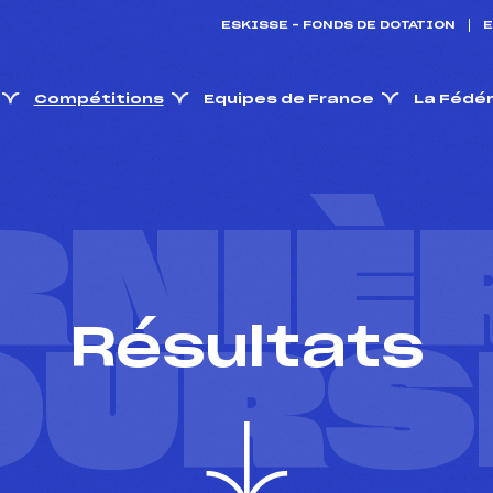
ESKISSE – FONDS DE DOTATION
E
Compétitions
Equipes de France
La Fédé
RNIÈ
Résultats
OURS