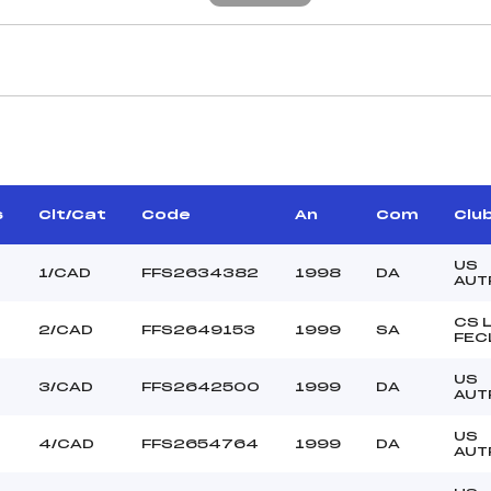
CARACTÉRISTIQU
DANIEL YANN (DA)
Piste :
–
Distance :
YTON STEPHANIE (DA)
Point Haut :
s
Clt/Cat
Code
An
Com
Clu
Point Bas :
Montée Tot. :
US
1/CAD
FFS2634382
1998
DA
AUT
Montée Max. :
Homologation :
CS 
2/CAD
FFS2649153
1999
SA
FEC
US
–
3/CAD
FFS2642500
1999
DA
AUT
–
CAD
US
4/CAD
FFS2654764
1999
DA
AUT
C