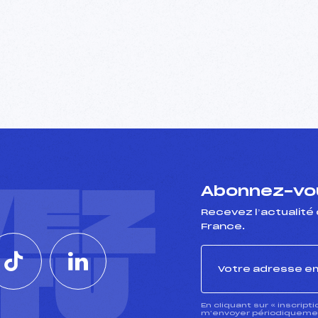
VEZ
Abonnez-vou
Recevez l’actualité 
France.
CTU
En cliquant sur « inscript
m’envoyer périodiquement