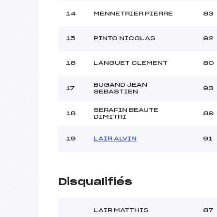
14
MENNETRIER PIERRE
83
15
PINTO NICOLAS
92
16
LANGUET CLEMENT
80
BUGAND JEAN
17
93
SEBASTIEN
SERAFIN BEAUTE
18
89
DIMITRI
19
LAIR ALVIN
91
Disqualifiés
LAIR MATTHIS
87