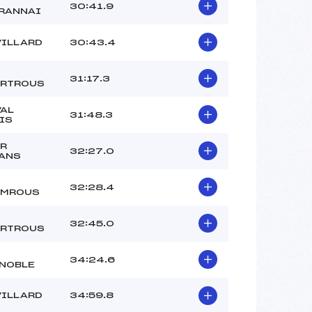
30:41.9
RANNAI
VILLARD
30:43.4
31:17.3
RTROUS
VAL
31:48.3
IS
R
32:27.0
ANS
32:28.4
AMROUS
32:45.0
RTROUS
C
34:24.6
NOBLE
VILLARD
34:59.8