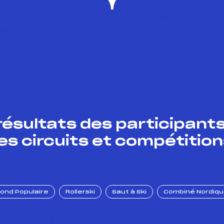
résultats des participants
es circuits et compétition
Fond Populaire
Rollerski
Saut à Ski
Combiné Nordiq