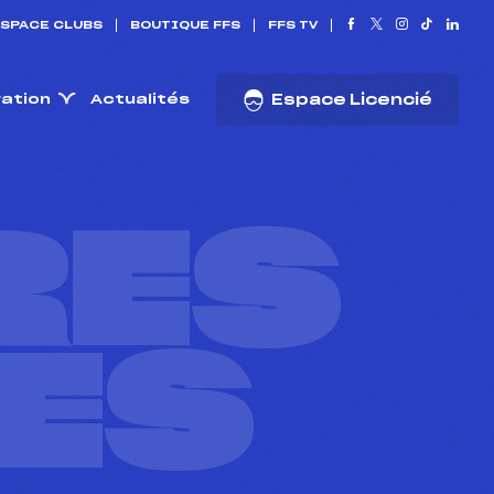
SPACE CLUBS
BOUTIQUE FFS
FFS TV
ration
Actualités
Espace Licencié
RES
ES