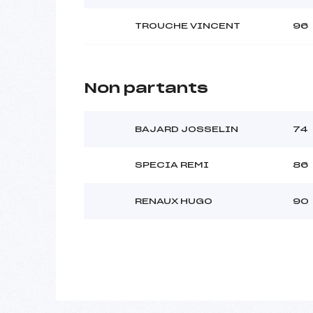
TROUCHE VINCENT
96
Non partants
BAJARD JOSSELIN
74
SPECIA REMI
86
RENAUX HUGO
90