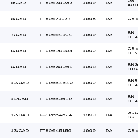
US
5/CAD
FFS2639083
1999
DA
AUT
6/CAD
FFS2671137
1998
DA
CS 
SN
7/CAD
FFS2654914
1999
DA
CHA
CS 
8/CAD
FFS2628834
1999
SA
CEN
SNG
9/CAD
FFS2663061
1998
DA
OIS
SNB
10/CAD
FFS2654640
1999
DA
CH
SN
11/CAD
FFS2653622
1998
DA
CHA
GU
12/CAD
FFS2654524
1999
DA
GRE
13/CAD
FFS2645159
1999
DA
CS 