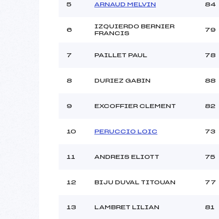
5
ARNAUD MELVIN
84
IZQUIERDO BERNIER
6
79
FRANCIS
7
PAILLET PAUL
78
8
DURIEZ GABIN
88
9
EXCOFFIER CLEMENT
82
10
PERUCCIO LOIC
73
11
ANDREIS ELIOTT
75
12
BIJU DUVAL TITOUAN
77
13
LAMBRET LILIAN
81