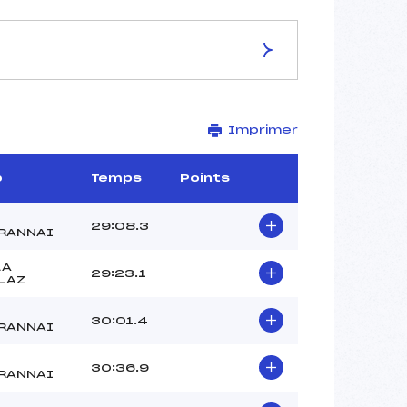
ES DE LA PISTE
Imprimer
Site de Replis
7.5 km
–
b
Temps
Points
–
–
29:08.3
RANNAI
–
–
LA
29:23.1
LAZ
30:01.4
RANNAI
30:36.9
RANNAI