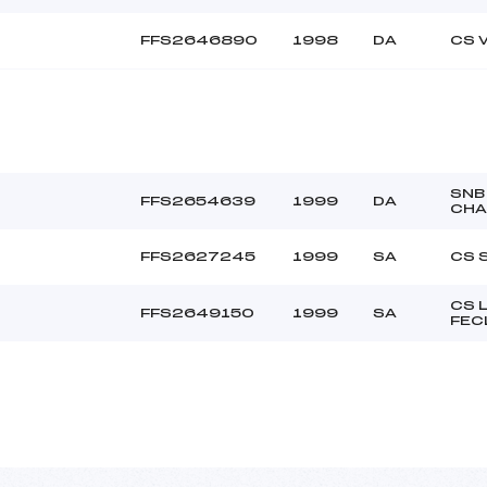
FFS2646890
1998
DA
CS 
SNB
FFS2654639
1999
DA
CH
FFS2627245
1999
SA
CS 
CS 
FFS2649150
1999
SA
FEC