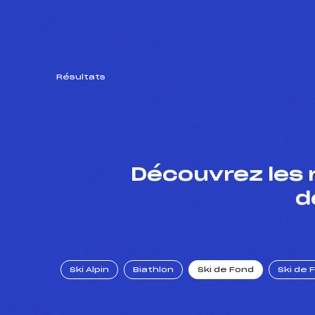
Résultats
Découvrez les 
d
Ski Alpin
Biathlon
Ski de Fond
Ski de 