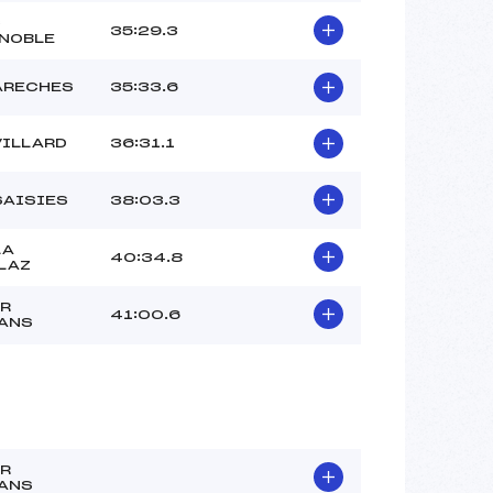
C
35:29.3
NOBLE
ARECHES
35:33.6
VILLARD
36:31.1
SAISIES
38:03.3
LA
40:34.8
LAZ
R
41:00.6
ANS
R
ANS