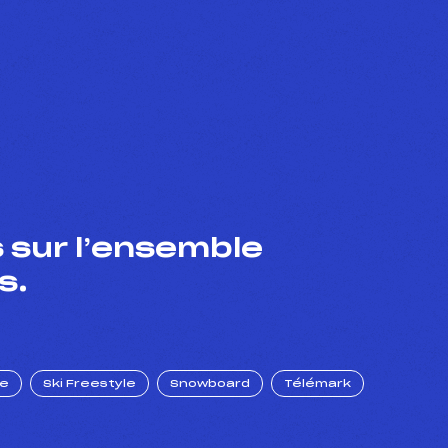
 sur l’ensemble
s.
ue
Ski Freestyle
Snowboard
Télémark