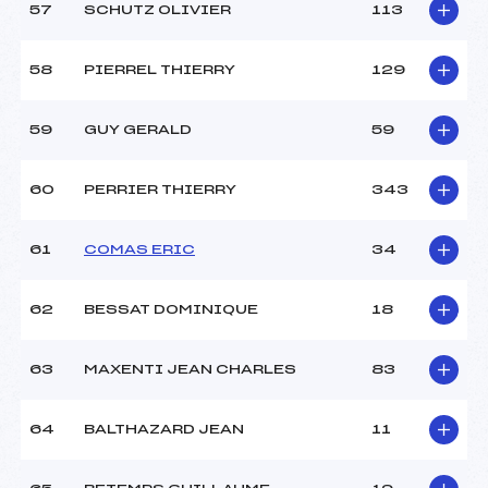
57
SCHUTZ OLIVIER
113
58
PIERREL THIERRY
129
59
GUY GERALD
59
60
PERRIER THIERRY
343
61
COMAS ERIC
34
62
BESSAT DOMINIQUE
18
63
MAXENTI JEAN CHARLES
83
64
BALTHAZARD JEAN
11