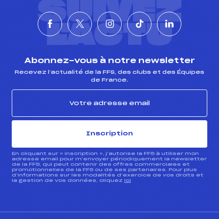
SUIVEZ
L'ACTU
Abonnez-vous à notre newsletter
Recevez l’actualité de la FFS, des clubs et des Équipes
de France.
Inscription
En cliquant sur « inscription », j’autorise la FFS à utiliser mon
adresse email pour m’envoyer périodiquement la newsletter
de la FFS, qui peut contenir des offres commerciales et
promotionnelles de la FFS ou de ses partenaires. Pour plus
d’informations sur les modalités d’exercice de vos droits et
la gestion de vos données, cliquez
ici