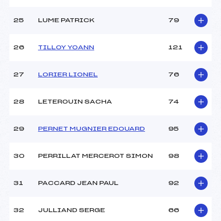
25
LUME PATRICK
79
26
TILLOY YOANN
121
27
LORIER LIONEL
76
28
LETEROUIN SACHA
74
29
PERNET MUGNIER EDOUARD
95
30
PERRILLAT MERCEROT SIMON
98
31
PACCARD JEAN PAUL
92
32
JULLIAND SERGE
66