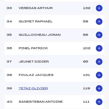
33
VEREDAS ARTHUR
132
34
GUIMET RAPHAEL
58
35
GUILLOCHEAU JORAN
56
36
PINEL PATRICK
102
37
JEUNET DIDIER
65
38
FOULAZ JACQUES
131
39
TETAZ OLIVIER
119
40
SANESTEBAN ANTOINE
111