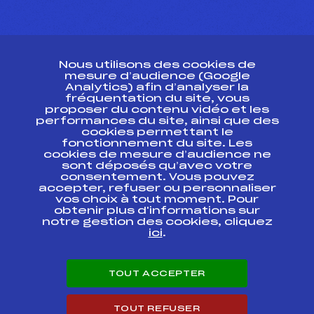
CONTACT
Nous utilisons des cookies de
ESPACE PRESSE
mesure d’audience (Google
Analytics) afin d’analyser la
fréquentation du site, vous
Ressources
proposer du contenu vidéo et les
performances du site, ainsi que des
Pass’Neige
cookies permettant le
Projet sportif fédéral
fonctionnement du site. Les
cookies de mesure d’audience ne
Projet de performance fédéral
sont déposés qu’avec votre
Antidopage
consentement. Vous pouvez
Pôle Développement, Formation, Suivi
accepter, refuser ou personnaliser
Scientifique
vos choix à tout moment. Pour
Listes ministérielles
obtenir plus d'informations sur
notre gestion des cookies, cliquez
Pôle vie de l’athlète
ici
.
Enseignement professionnel
Informatique et chronométrage
Circuits
TOUT ACCEPTER
Carrières
Développement des habiletés mentales
TOUT REFUSER