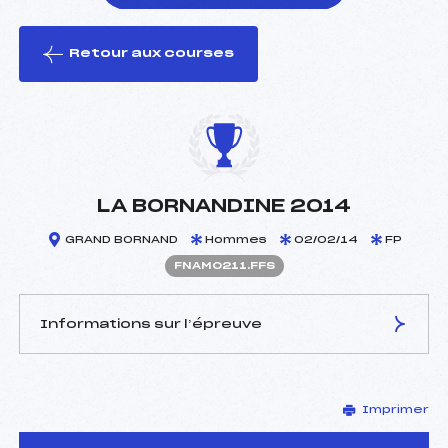
Retour aux courses
foi(s) le ski
LA BORNANDINE 2014
GRAND BORNAND
Hommes
02/02/14
FP
FNAM0211.FFS
Informations sur l’épreuve
JURY DE COMPÉTITION
Imprimer
Délégué Technique :
METRAL BERNARD (MB)
D.T Adjoint :
–