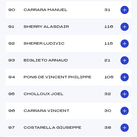
90
CARRARA MANUEL
31
91
SHERRY ALASDAIR
116
92
SHERER LUDIVIC
115
93
BIGLIETO ARNAUD
21
94
PONS DE VINCENT PHILIPPE
105
95
CHOLLOUX JOEL
32
96
CARRARA VINCENT
30
97
COSTARELLA GIUSEPPE
38