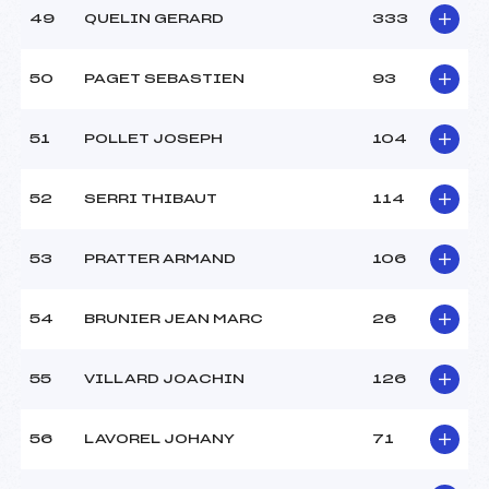
49
QUELIN GERARD
333
50
PAGET SEBASTIEN
93
51
POLLET JOSEPH
104
52
SERRI THIBAUT
114
53
PRATTER ARMAND
106
54
BRUNIER JEAN MARC
26
55
VILLARD JOACHIN
126
56
LAVOREL JOHANY
71