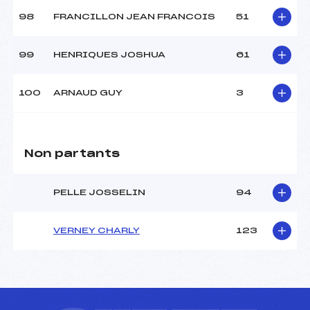
98
FRANCILLON JEAN FRANCOIS
51
99
HENRIQUES JOSHUA
61
100
ARNAUD GUY
3
Non partants
PELLE JOSSELIN
94
VERNEY CHARLY
123