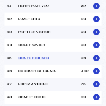
41
HENRY MATHYEU
62
42
LUZET ERIC
80
43
MOTTIER VICTOR
90
44
COLET XAVIER
33
45
CONTE RICHARD
36
46
BOCQUET GHISLAIN
482
47
LOPEZ ANTOINE
75
48
CRAPET EDDIE
39