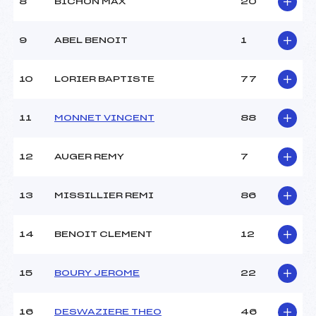
8
BICHON MAX
20
9
ABEL BENOIT
1
10
LORIER BAPTISTE
77
11
MONNET VINCENT
88
12
AUGER REMY
7
13
MISSILLIER REMI
86
14
BENOIT CLEMENT
12
15
BOURY JEROME
22
16
DESWAZIERE THEO
46