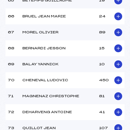
65
BETEMPS GUILLAUME
19
66
BRUEL JEAN MARIE
24
67
MOREL OLIVIER
89
68
BERNARDI JESSON
15
69
BALAY YANNICK
10
70
CHENEVAL LUDOVIC
450
71
MAGNENAZ CHRISTOPHE
81
72
DEHARVENG ANTOINE
41
73
QUILLOT JEAN
107