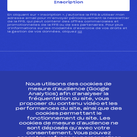
Inscription
En cliquant sur « inscription », j’autorise la FFS à utiliser mon
adresse email pour m’envoyer périodiquement la newsletter
de la FFS, qui peut contenir des offres commerciales et
promotionnelles de la FFS ou de ses partenaires. Pour plus
d’informations sur les modalités d’exercice de vos droits et
la gestion de vos données, cliquez
ici
CONTACT
Nous utilisons des cookies de
ESPACE PRESSE
mesure d’audience (Google
Analytics) afin d’analyser la
fréquentation du site, vous
Ressources
proposer du contenu vidéo et les
performances du site, ainsi que des
Pass’Neige
cookies permettant le
Projet sportif fédéral
fonctionnement du site. Les
cookies de mesure d’audience ne
Projet de performance fédéral
sont déposés qu’avec votre
Antidopage
consentement. Vous pouvez
Pôle Développement, Formation, Suivi