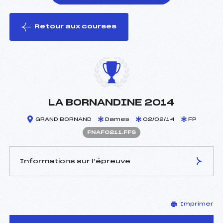
Retour aux courses
foi(s) le ski
LA BORNANDINE 2014
GRAND BORNAND
Dames
02/02/14
FP
FNAF0211.FFS
Informations sur l’épreuve
JURY DE COMPÉTITION
Imprimer
Délégué Technique :
METRAL BERNARD (MB)
D.T Adjoint :
–