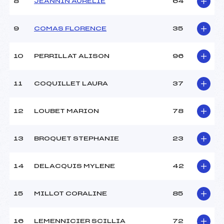
8
JEANNIN AURELIE
64
9
COMAS FLORENCE
35
10
PERRILLAT ALISON
96
11
COQUILLET LAURA
37
12
LOUBET MARION
78
13
BROQUET STEPHANIE
23
14
DELACQUIS MYLENE
42
15
MILLOT CORALINE
85
16
LEMENNICIER SCILLIA
72