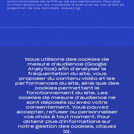
promotionnelles de la FFS ou de ses partenaires. Pour plus
d’informations sur les modalités d’exercice de vos droits et
la gestion de vos données, cliquez
ici
CONTACT
Nous utilisons des cookies de
ESPACE PRESSE
mesure d’audience (Google
Analytics) afin d’analyser la
fréquentation du site, vous
Ressources
proposer du contenu vidéo et les
performances du site, ainsi que des
Pass’Neige
cookies permettant le
Projet sportif fédéral
fonctionnement du site. Les
cookies de mesure d’audience ne
Projet de performance fédéral
sont déposés qu’avec votre
Antidopage
consentement. Vous pouvez
Pôle Développement, Formation, Suivi
accepter, refuser ou personnaliser
Scientifique
vos choix à tout moment. Pour
Listes ministérielles
obtenir plus d'informations sur
notre gestion des cookies, cliquez
Pôle vie de l’athlète
ici
.