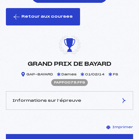
Retour aux courses
foi(s) le ski
GRAND PRIX DE BAYARD
GAP-BAYARD
Dames
01/02/14
FS
FAPF0075.FFS
Informations sur l’épreuve
JURY DE COMPÉTITION
Imprimer
Délégué Technique :
BARBESIER NICOLAS
(AP)