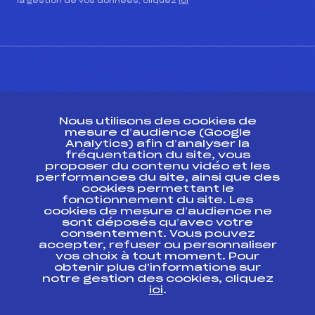
la gestion de vos données, cliquez
ici
CONTACT
Nous utilisons des cookies de
ESPACE PRESSE
mesure d’audience (Google
Analytics) afin d’analyser la
fréquentation du site, vous
Ressources
proposer du contenu vidéo et les
performances du site, ainsi que des
Pass’Neige
cookies permettant le
Projet sportif fédéral
fonctionnement du site. Les
cookies de mesure d’audience ne
Projet de performance fédéral
sont déposés qu’avec votre
Antidopage
consentement. Vous pouvez
Pôle Développement, Formation, Suivi
accepter, refuser ou personnaliser
Scientifique
vos choix à tout moment. Pour
Listes ministérielles
obtenir plus d'informations sur
notre gestion des cookies, cliquez
Pôle vie de l’athlète
ici
.
Enseignement professionnel
Informatique et chronométrage