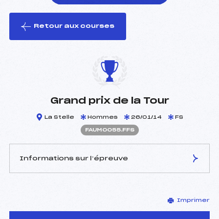
Retour aux courses
foi(s) le ski
Grand prix de la Tour
La Stelle
Hommes
26/01/14
FS
FAUM0055.FFS
Informations sur l’épreuve
JURY DE COMPÉTITION
Imprimer
Délégué Technique :
MOREL ISABELLE (AU)
D.T Adjoint :
–