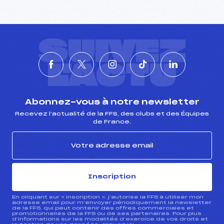
SUIVEZ
L'ACTU
Abonnez-vous à notre newsletter
Recevez l’actualité de la FFS, des clubs et des Équipes
de France.
Inscription
En cliquant sur « inscription », j’autorise la FFS à utiliser mon
adresse email pour m’envoyer périodiquement la newsletter
de la FFS, qui peut contenir des offres commerciales et
promotionnelles de la FFS ou de ses partenaires. Pour plus
d’informations sur les modalités d’exercice de vos droits et