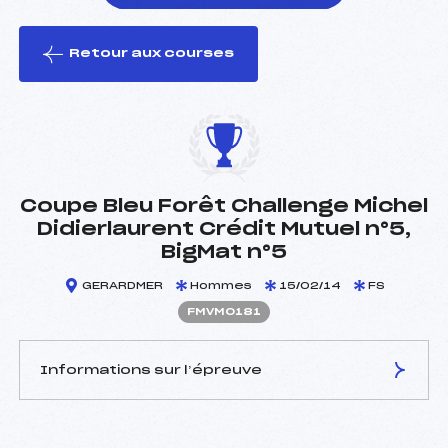
Retour aux courses
foi(s) le ski
Coupe Bleu Forêt Challenge Michel
Didierlaurent Crédit Mutuel n°5,
BigMat n°5
GERARDMER
Hommes
15/02/14
FS
FMVM0181
Informations sur l’épreuve
JURY DE COMPÉTITION