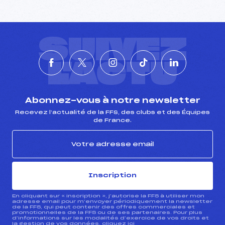
SUIVEZ
L'ACTU
Abonnez-vous à notre newsletter
Recevez l’actualité de la FFS, des clubs et des Équipes
de France.
Inscription
En cliquant sur « inscription », j’autorise la FFS à utiliser mon
adresse email pour m’envoyer périodiquement la newsletter
de la FFS, qui peut contenir des offres commerciales et
promotionnelles de la FFS ou de ses partenaires. Pour plus
d’informations sur les modalités d’exercice de vos droits et
la gestion de vos données, cliquez
ici