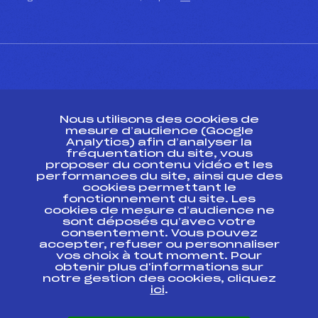
CONTACT
Nous utilisons des cookies de
ESPACE PRESSE
mesure d’audience (Google
Analytics) afin d’analyser la
fréquentation du site, vous
Ressources
proposer du contenu vidéo et les
performances du site, ainsi que des
Pass’Neige
cookies permettant le
Projet sportif fédéral
fonctionnement du site. Les
cookies de mesure d’audience ne
Projet de performance fédéral
sont déposés qu’avec votre
Antidopage
consentement. Vous pouvez
Pôle Développement, Formation, Suivi
accepter, refuser ou personnaliser
Scientifique
vos choix à tout moment. Pour
Listes ministérielles
obtenir plus d'informations sur
notre gestion des cookies, cliquez
Pôle vie de l’athlète
ici
.
Enseignement professionnel
Informatique et chronométrage