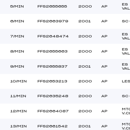
ES
5/MIN
FFS2655655
2000
AP
VA
6/MIN
FFS2663979
2001
AP
SC
ES
7/MIN
FFS2648474
2000
AP
VA
ES
8/MIN
FFS2655663
2000
AP
VA
ES
9/MIN
FFS2655837
2001
AP
VA
10/MIN
FFS2653213
2000
AP
LE
11/MIN
FFS2635248
2000
AP
SC
MT
12/MIN
FFS2664087
2000
AP
V.C
MT
13/MIN
FFS2661542
2001
AP
V.C