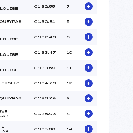
01:32.55
7
LLOUISE
 QUEYRAS
01:30.81
5
01:32.46
6
LLOUISE
01:33.47
10
LLOUISE
01:33.59
11
LLOUISE
S TROLLS
01:34.70
12
 QUEYRAS
01:26.79
2
GVE
01:28.03
4
LAR
GVE
01:35.83
14
LAR