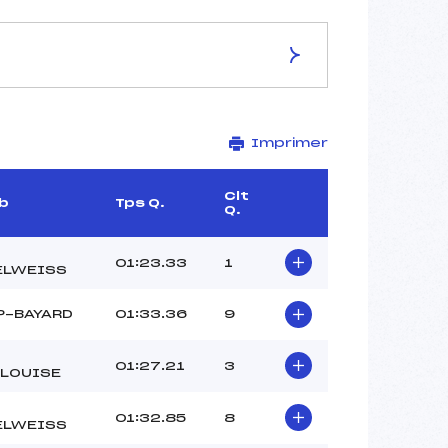
ES DE LA PISTE
Imprimer
Site de Replis
0.8 km
–
Clt
b
Tps Q.
Q.
–
–
–
01:23.33
1
ELWEISS
–
P-BAYARD
01:33.36
9
01:27.21
3
LLOUISE
01:32.85
8
ELWEISS