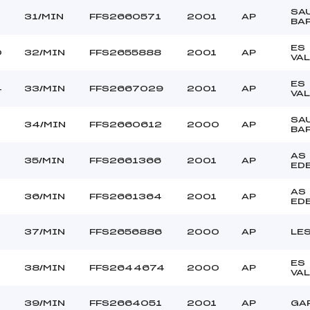
SA
31/MIN
FFS2660571
2001
AP
BA
ES
0
32/MIN
FFS2655888
2001
AP
VA
ES
4
33/MIN
FFS2667029
2001
AP
VA
SA
34/MIN
FFS2660612
2000
AP
BA
AS
35/MIN
FFS2661366
2001
AP
ED
AS
36/MIN
FFS2661364
2001
AP
ED
37/MIN
FFS2656886
2000
AP
LE
ES
38/MIN
FFS2644674
2000
AP
VA
39/MIN
FFS2664051
2001
AP
GA