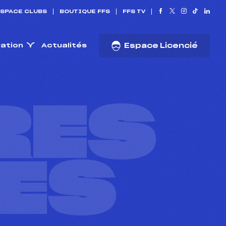
SPACE CLUBS
BOUTIQUE FFS
FFS TV
ration
Actualités
Espace Licencié
RES
ES