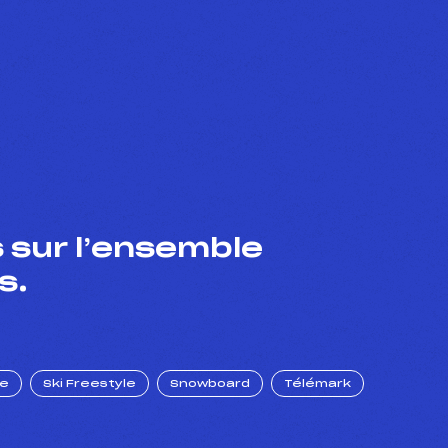
 sur l’ensemble
s.
ue
Ski Freestyle
Snowboard
Télémark