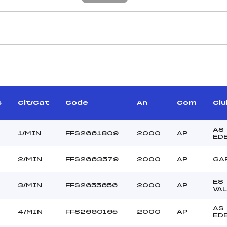
CARACTÉRISTIQU
–
Piste :
COLOMBAN NOE (AP)
Distance :
ERT GUILLAUME (AP)
Point Haut :
s
Clt/Cat
Code
An
Com
Clu
Point Bas :
Montée Tot. :
AS
Montée Max. :
1/MIN
FFS2661809
2000
AP
ED
Homologation :
2/MIN
FFS2663579
2000
AP
GA
–
ES
3/MIN
FFS2655656
2000
AP
–
VA
MIN
AS
L
4/MIN
FFS2660165
2000
AP
ED