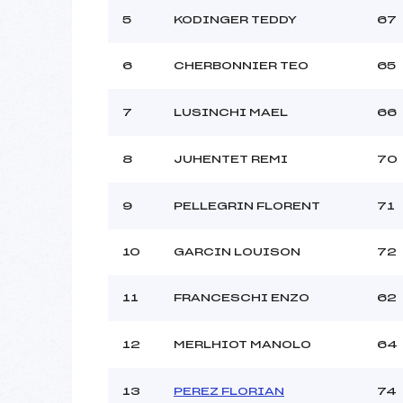
5
KODINGER TEDDY
67
6
CHERBONNIER TEO
65
7
LUSINCHI MAEL
66
8
JUHENTET REMI
70
9
PELLEGRIN FLORENT
71
10
GARCIN LOUISON
72
11
FRANCESCHI ENZO
62
12
MERLHIOT MANOLO
64
13
PEREZ FLORIAN
74