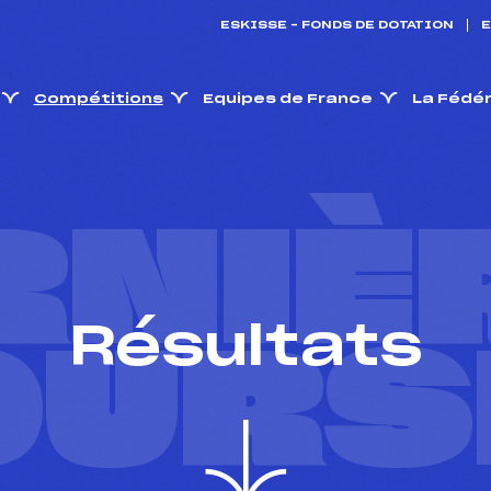
ESKISSE – FONDS DE DOTATION
E
Compétitions
Equipes de France
La Fédé
RNIÈ
Résultats
OURS