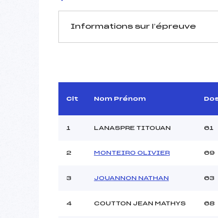
Informations sur l’épreuve
JURY DE COMPÉTITION
Délégué Technique :
D.T Adjoint :
Dir. Epreuve :
HUMB
Clt
Nom Prénom
Do
1
LANASPRE TITOUAN
61
2
MONTEIRO OLIVIER
69
Pénalité appliquée :
3
JOUANNON NATHAN
63
Coefficient :
Catégorie :
Style :
4
COUTTON JEAN MATHYS
68