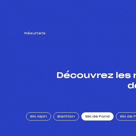
Résultats
Découvrez les 
d
Ski Alpin
Biathlon
Ski de Fond
Ski de 