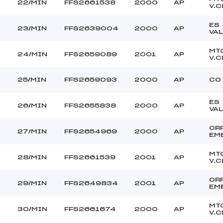
22/MIN
FFS2661538
2000
AP
V.C
ES
23/MIN
FFS2639004
2000
AP
VA
MT
24/MIN
FFS2659089
2001
AP
V.C
25/MIN
FFS2659093
2000
AP
CO
ES
26/MIN
FFS2655838
2000
AP
VA
OR
27/MIN
FFS2654969
2000
AP
EM
MT
28/MIN
FFS2661539
2001
AP
V.C
OR
29/MIN
FFS2649834
2001
AP
EM
MT
30/MIN
FFS2661674
2000
AP
V.C