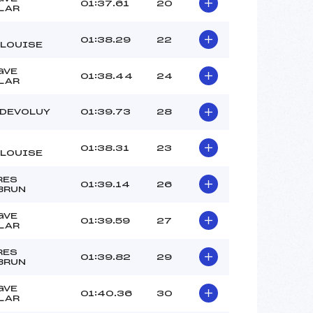
01:37.61
20
LAR
01:38.29
22
LLOUISE
GVE
01:38.44
24
LAR
 DEVOLUY
01:39.73
28
01:38.31
23
LLOUISE
RES
01:39.14
26
BRUN
GVE
01:39.59
27
LAR
RES
01:39.82
29
BRUN
GVE
01:40.36
30
LAR