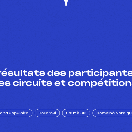
résultats des participants
es circuits et compétition
Fond Populaire
Rollerski
Saut à Ski
Combiné Nordiq