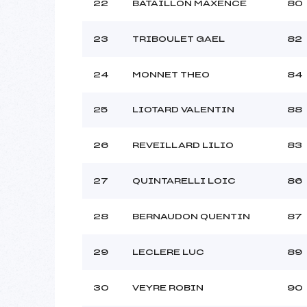
22
BATAILLON MAXENCE
80
23
TRIBOULET GAEL
82
24
MONNET THEO
84
25
LIOTARD VALENTIN
88
26
REVEILLARD LILIO
83
27
QUINTARELLI LOIC
86
28
BERNAUDON QUENTIN
87
29
LECLERE LUC
89
30
VEYRE ROBIN
90