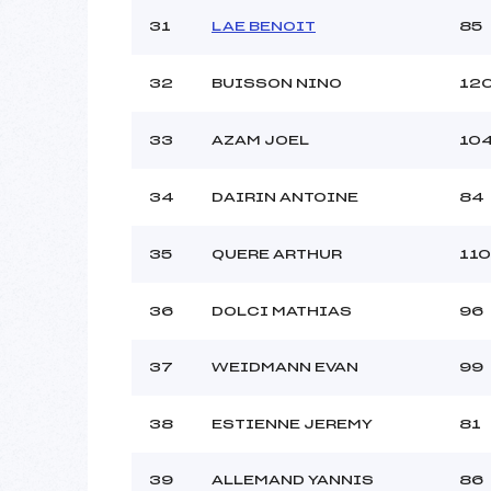
31
LAE BENOIT
85
32
BUISSON NINO
12
33
AZAM JOEL
10
34
DAIRIN ANTOINE
84
35
QUERE ARTHUR
110
36
DOLCI MATHIAS
96
37
WEIDMANN EVAN
99
38
ESTIENNE JEREMY
81
39
ALLEMAND YANNIS
86