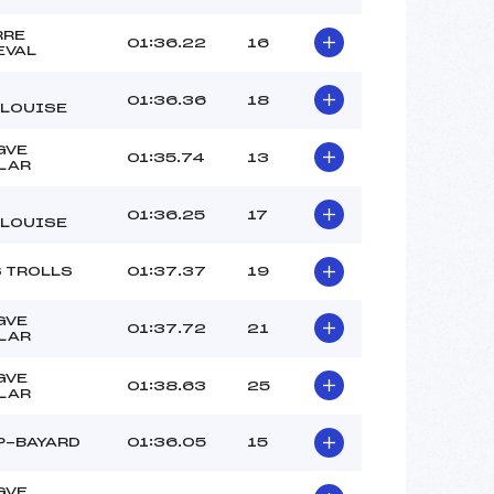
RRE
01:36.22
16
EVAL
01:36.36
18
LLOUISE
GVE
01:35.74
13
LAR
01:36.25
17
LLOUISE
S TROLLS
01:37.37
19
GVE
01:37.72
21
LAR
GVE
01:38.63
25
LAR
P-BAYARD
01:36.05
15
GVE