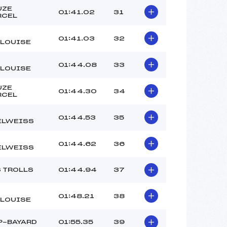
UZE
01:41.02
31
RCEL
01:41.03
32
LLOUISE
01:44.08
33
LLOUISE
UZE
01:44.30
34
RCEL
01:44.53
35
ELWEISS
01:44.62
36
ELWEISS
S TROLLS
01:44.94
37
01:48.21
38
LLOUISE
P-BAYARD
01:55.35
39