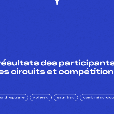
résultats des participants
es circuits et compétition
Fond Populaire
Rollerski
Saut à Ski
Combiné Nordiq