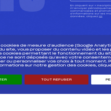
CTU
En cliquant sur « inscript
m’envoyer périodiquement
commerciales et promotio
d’informations sur les mo
données, cliquez
ici
s cookies de mesure d’audience (Google Analytic
 du site, vous proposer du contenu vidéo et le
des cookies permettant le fonctionnement du sit
essources
ce ne sont déposés qu’avec votre consentem
Pass’Neige
Pôle vie de l’
er ou personnaliser vos choix à tout moment. P
formations sur notre gestion des cookies, cliq
Projet sportif fédéral
Enseignemen
Projet de performance fédéral
Informatiqu
Antidopage
Circuits
TER
TOUT REFUSER
PE
Pôle Développement, Formation, Suivi
Carrières
Scientifique
Développeme
Listes ministérielles
mentales