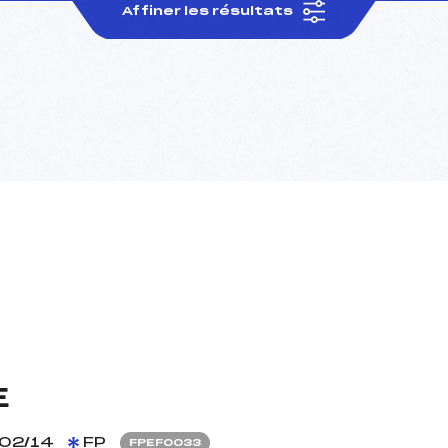
Affiner les résultats
E
02/14
FP
FPEF0033