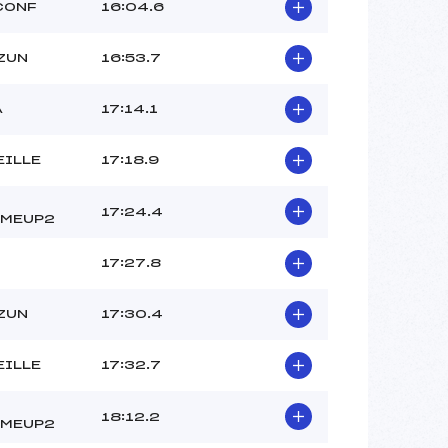
CONF
16:04.6
ZUN
16:53.7
A
17:14.1
EILLE
17:18.9
17:24.4
OMEUP2
17:27.8
ZUN
17:30.4
EILLE
17:32.7
18:12.2
OMEUP2