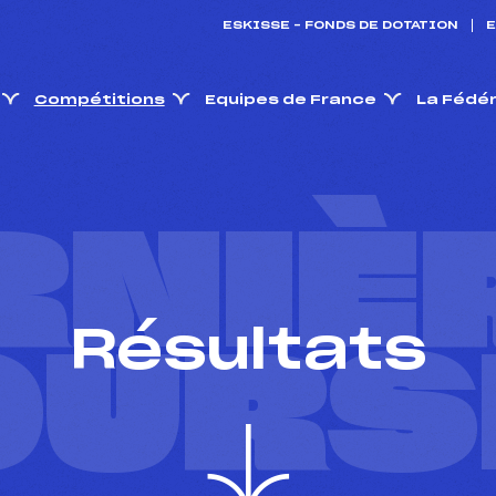
ESKISSE – FONDS DE DOTATION
E
Compétitions
Equipes de France
La Fédé
RNIÈ
Résultats
OURS