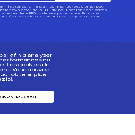
ion », j’autorise la FFS à utiliser mon adresse email pour
 la newsletter de la FFS, qui peut contenir des offres
nnelles de la FFS ou de ses partenaires. Pour plus
dalités d’exercice de vos droits et la gestion de vos
s) afin d’analyser
s performances du
e. Les cookies de
ent. Vous pouvez
athlète
our obtenir plus
uez
ici
.
t professionnel
e et chronométrage
RSONNALISER
nt des habiletés