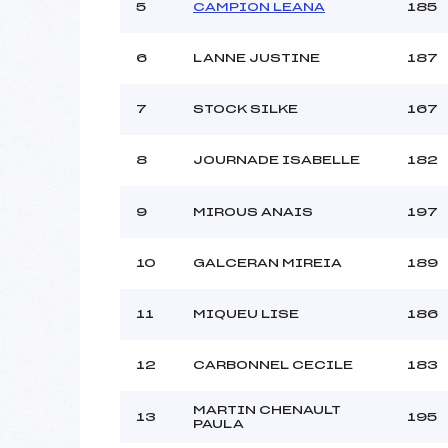
5
CAMPION LEANA
185
6
LANNE JUSTINE
187
7
STOCK SILKE
167
8
JOURNADE ISABELLE
182
9
MIROUS ANAIS
197
10
GALCERAN MIREIA
189
11
MIQUEU LISE
186
12
CARBONNEL CECILE
183
MARTIN CHENAULT
13
195
PAULA