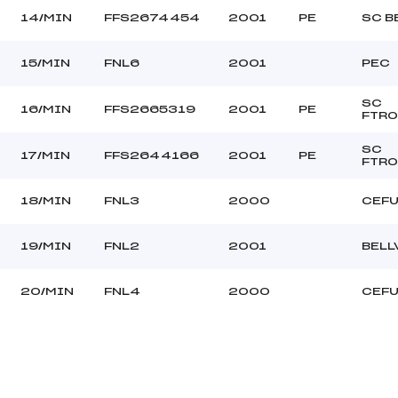
14/MIN
FFS2674454
2001
PE
SC B
15/MIN
FNL6
2001
PEC
SC
16/MIN
FFS2665319
2001
PE
FTR
SC
17/MIN
FFS2644166
2001
PE
FTR
18/MIN
FNL3
2000
CEF
19/MIN
FNL2
2001
BELL
20/MIN
FNL4
2000
CEF