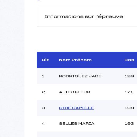
Informations sur l’épreuve
JURY DE COMPÉTITION
Délégué Technique :
D.T Adjoint :
Dir. Epreuve :
Clt
Nom Prénom
Dos
1
RODRIGUEZ JADE
199
2
ALIEU FLEUR
171
Pénalité appliquée :
3
SIRE CAMILLE
198
Coefficient :
Catégorie :
4
SELLES MARIA
193
Style :