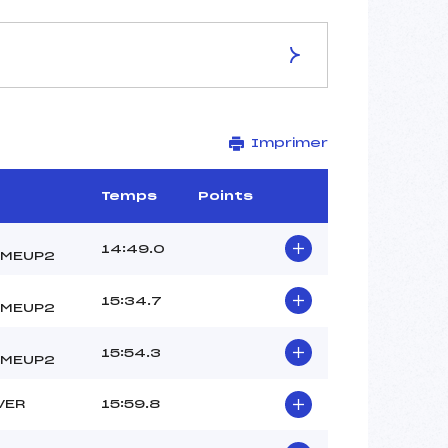
ES DE LA PISTE
Imprimer
Site de Replis
5 km
–
Temps
Points
–
–
14:49.0
OMEUP2
–
–
15:34.7
OMEUP2
15:54.3
OMEUP2
VER
15:59.8