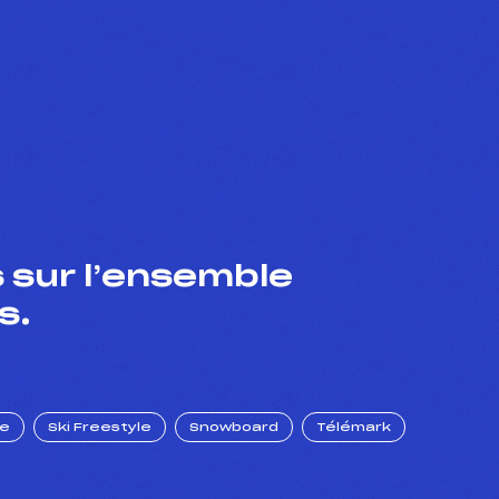
 sur l’ensemble
s.
ue
Ski Freestyle
Snowboard
Télémark