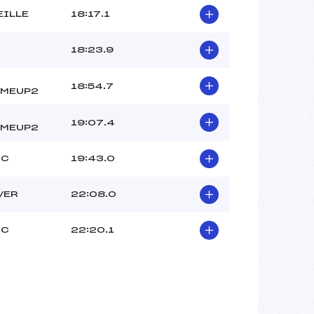
EILLE
18:17.1
18:23.9
18:54.7
OMEUP2
19:07.4
OMEUP2
UC
19:43.0
VER
22:08.0
UC
22:20.1