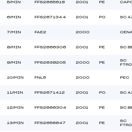
5/MIN
FFS2665618
2001
PE
CAP
6/MIN
FFS2671344
2001
PO
SC A
7/MIN
FAE2
2000
CEN
8/MIN
FFS2666306
2001
PE
SC B
SC
9/MIN
FFS2638205
2000
PE
FTR
10/MIN
FNL5
2000
PEC
11/MIN
FFS2671412
2001
PO
SC A
12/MIN
FFS2666304
2001
PE
SC B
SC
13/MIN
FFS2656647
2001
PE
FTR