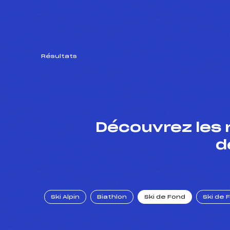
Résultats
Découvrez les 
d
Ski Alpin
Biathlon
Ski de Fond
Ski de 