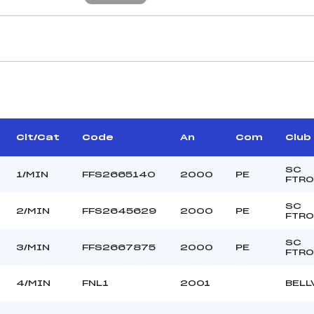
CARACTÉRISTIQU
GARCIA BEATRICE ()
Piste :
–
Distance :
BEGUE ANDRE (PE)
Point Haut :
Clt/Cat
Code
An
Com
Club
Point Bas :
Montée Tot. :
SC
1/MIN
FFS2665140
2000
PE
FTR
Montée Max. :
Homologation :
SC
2/MIN
FFS2645629
2000
PE
FTR
SC
–
3/MIN
FFS2667875
2000
PE
FTR
–
MIN
4/MIN
FNL1
2001
BELL
C