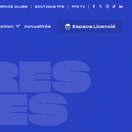
SPACE CLUBS
BOUTIQUE FFS
FFS TV
ration
Actualités
Espace Licencié
RES
ES