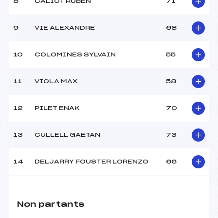
8
CALIOT RUBEN
71
9
VIE ALEXANDRE
68
10
COLOMINES SYLVAIN
55
11
VIOLA MAX
58
12
PILET ENAK
70
13
CULLELL GAETAN
73
14
DELJARRY FOUSTER LORENZO
66
Non partants