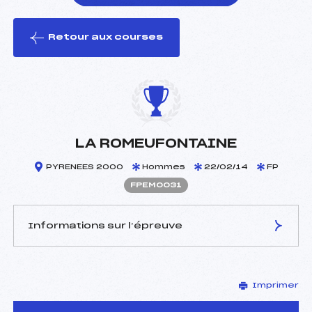
Retour aux courses
foi(s) le ski
LA ROMEUFONTAINE
PYRENEES 2000
Hommes
22/02/14
FP
FPEM0031
Informations sur l’épreuve
JURY DE COMPÉTITION
Imprimer
Délégué Technique :
GARCIA BEATRICE ()
D.T Adjoint :
–