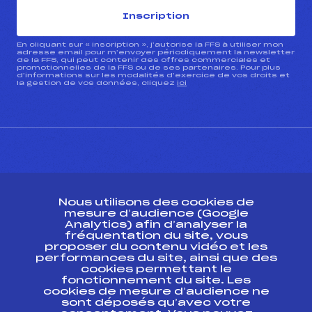
Inscription
En cliquant sur « inscription », j’autorise la FFS à utiliser mon
adresse email pour m’envoyer périodiquement la newsletter
de la FFS, qui peut contenir des offres commerciales et
promotionnelles de la FFS ou de ses partenaires. Pour plus
d’informations sur les modalités d’exercice de vos droits et
la gestion de vos données, cliquez
ici
CONTACT
Nous utilisons des cookies de
ESPACE PRESSE
mesure d’audience (Google
Analytics) afin d’analyser la
fréquentation du site, vous
Ressources
proposer du contenu vidéo et les
performances du site, ainsi que des
Pass’Neige
cookies permettant le
Projet sportif fédéral
fonctionnement du site. Les
cookies de mesure d’audience ne
Projet de performance fédéral
sont déposés qu’avec votre
Antidopage