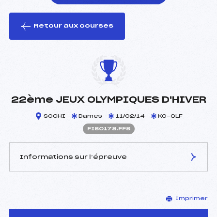
Retour aux courses
foi(s) le ski
22ème JEUX OLYMPIQUES D'HIVER
SOCHI
Dames
11/02/14
KO-QLF
FIS0178.FFS
Informations sur l’épreuve
JURY DE COMPÉTITION
Imprimer
Délégué Technique :
–
D.T Adjoint :
–