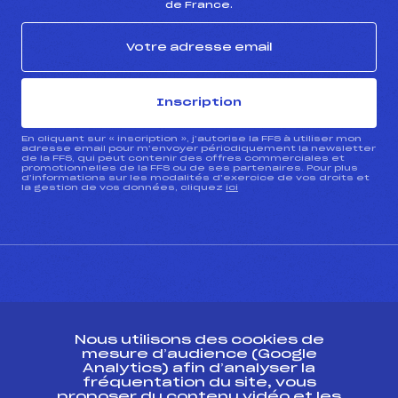
de France.
Inscription
En cliquant sur « inscription », j’autorise la FFS à utiliser mon
adresse email pour m’envoyer périodiquement la newsletter
de la FFS, qui peut contenir des offres commerciales et
promotionnelles de la FFS ou de ses partenaires. Pour plus
d’informations sur les modalités d’exercice de vos droits et
la gestion de vos données, cliquez
ici
CONTACT
Nous utilisons des cookies de
ESPACE PRESSE
mesure d’audience (Google
Analytics) afin d’analyser la
fréquentation du site, vous
Ressources
proposer du contenu vidéo et les