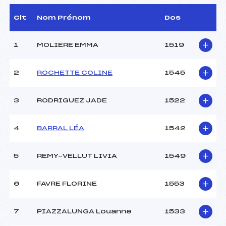
()
D.T Adjoint :
–
Clt
Nom Prénom
Dos
Dir. Epreuve :
REMY PATRICK (SA)
1
MOLIERE EMMA
1519
CARACTÉRISTIQUES DE LA PISTE
2
ROCHETTE COLINE
1545
Piste :
Site de Replis
Distance :
3 km
Point Haut :
–
3
RODRIGUEZ JADE
1522
Point Bas :
–
Montée Tot. :
–
4
BARRAL LÉA
1542
Montée Max. :
–
Homologation :
Non
5
REMY-VELLUT LIVIA
1549
Pénalité appliquée :
–
6
FAVRE FLORINE
1553
Coefficient :
–
Catégorie :
MIN
7
PIAZZALUNGA Louanne
1533
Style :
C