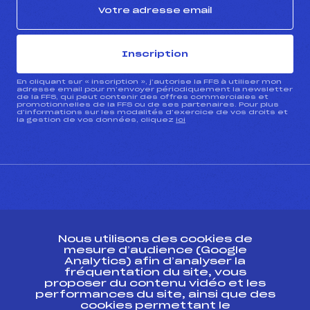
Inscription
En cliquant sur « inscription », j’autorise la FFS à utiliser mon
adresse email pour m’envoyer périodiquement la newsletter
de la FFS, qui peut contenir des offres commerciales et
promotionnelles de la FFS ou de ses partenaires. Pour plus
d’informations sur les modalités d’exercice de vos droits et
la gestion de vos données, cliquez
ici
CONTACT
Nous utilisons des cookies de
ESPACE PRESSE
mesure d’audience (Google
Analytics) afin d’analyser la
fréquentation du site, vous
Ressources
proposer du contenu vidéo et les
performances du site, ainsi que des
Pass’Neige
cookies permettant le