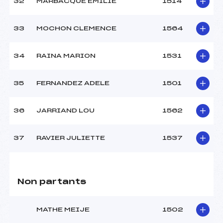
32
MARBACQUE EMILIE
1514
33
MOCHON CLEMENCE
1564
34
RAINA MARION
1531
35
FERNANDEZ ADELE
1501
36
JARRIAND LOU
1562
37
RAVIER JULIETTE
1537
Non partants
MATHE MEIJE
1502