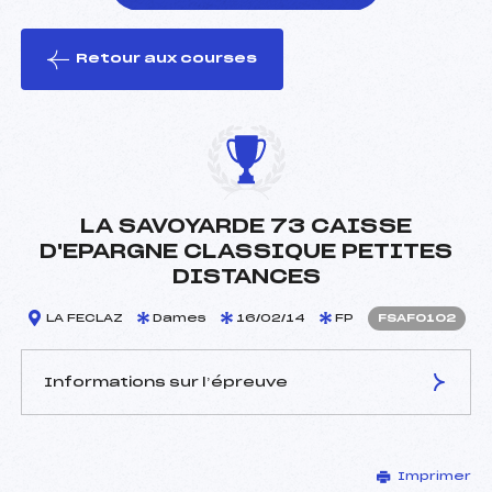
Retour aux courses
foi(s) le ski
LA SAVOYARDE 73 CAISSE
D'EPARGNE CLASSIQUE PETITES
DISTANCES
LA FECLAZ
Dames
16/02/14
FP
FSAF0102
Informations sur l’épreuve
JURY DE COMPÉTITION
Imprimer
Délégué Technique :
MARGUERETTAZ MICHEL