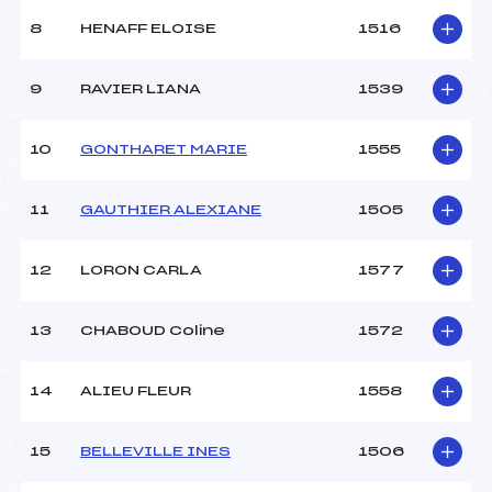
8
HENAFF ELOISE
1516
9
RAVIER LIANA
1539
10
GONTHARET MARIE
1555
11
GAUTHIER ALEXIANE
1505
12
LORON CARLA
1577
13
CHABOUD Coline
1572
14
ALIEU FLEUR
1558
15
BELLEVILLE INES
1506