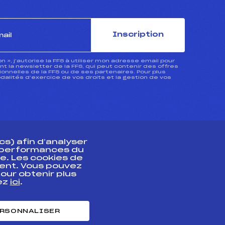
Inscription
ion », j’autorise la FFS à utiliser mon adresse email pour
 la newsletter de la FFS, qui peut contenir des offres
nnelles de la FFS ou de ses partenaires. Pour plus
dalités d’exercice de vos droits et la gestion de vos
s) afin d’analyser
s performances du
e. Les cookies de
ent. Vous pouvez
athlète
our obtenir plus
uez
ici
.
t professionnel
e et chronométrage
RSONNALISER