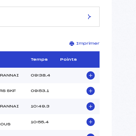
ES DE LA PISTE
Imprimer
Site de Replis
2.5 km
–
Temps
Points
–
–
TRANNAI
09:38.4
–
–
RS SKF
09:53.1
TRANNAI
10:49.3
10:55.4
ROUS