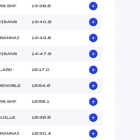
RS SKF
13:38.8
OISANS
13:40.8
TRANNAI
13:43.8
OISANS
14:47.9
LLARD
15:17.0
RENOBLE
15:54.6
RS SKF
15:56.1
GUILLE
16:36.6
TRANNAI
18:30.4