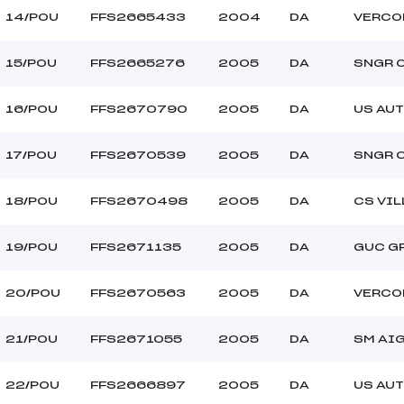
14/POU
FFS2665433
2004
DA
VERCO
15/POU
FFS2665276
2005
DA
SNGR 
16/POU
FFS2670790
2005
DA
US AU
17/POU
FFS2670539
2005
DA
SNGR 
18/POU
FFS2670498
2005
DA
CS VI
19/POU
FFS2671135
2005
DA
GUC G
20/POU
FFS2670563
2005
DA
VERCO
21/POU
FFS2671055
2005
DA
SM AI
22/POU
FFS2666897
2005
DA
US AU