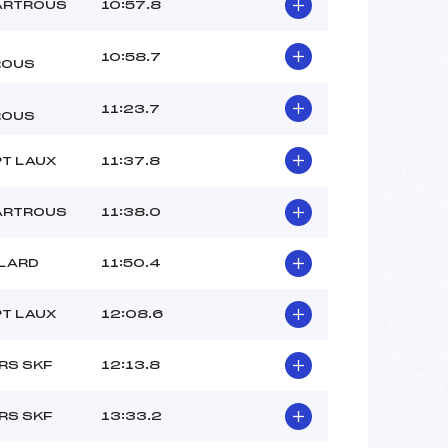
ARTROUS
10:57.8
10:58.7
ROUS
11:23.7
ROUS
T LAUX
11:37.8
ARTROUS
11:38.0
LLARD
11:50.4
T LAUX
12:08.6
RS SKF
12:13.8
RS SKF
13:33.2