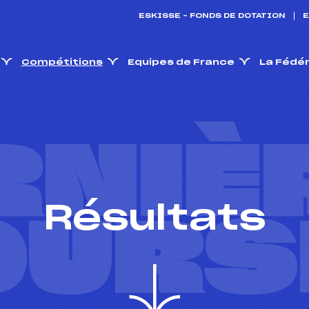
ESKISSE – FONDS DE DOTATION
E
Compétitions
Equipes de France
La Fédé
RNIÈ
Résultats
OURS