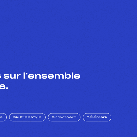
 sur l’ensemble
s.
ue
Ski Freestyle
Snowboard
Télémark