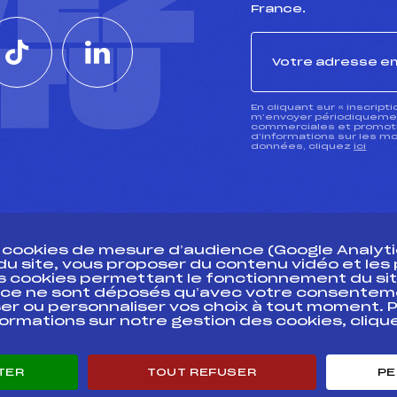
VEZ
France.
CTU
En cliquant sur « inscript
m’envoyer périodiquement
commerciales et promotio
d’informations sur les mo
données, cliquez
ici
s cookies de mesure d’audience (Google Analytic
 du site, vous proposer du contenu vidéo et le
des cookies permettant le fonctionnement du sit
essources
ce ne sont déposés qu’avec votre consentem
Pass’Neige
Pôle vie de l’
er ou personnaliser vos choix à tout moment. P
formations sur notre gestion des cookies, cliq
Projet sportif fédéral
Enseignemen
Projet de performance fédéral
Informatiqu
Antidopage
Circuits
TER
TOUT REFUSER
PE
Pôle Développement, Formation, Suivi
Carrières
Scientifique