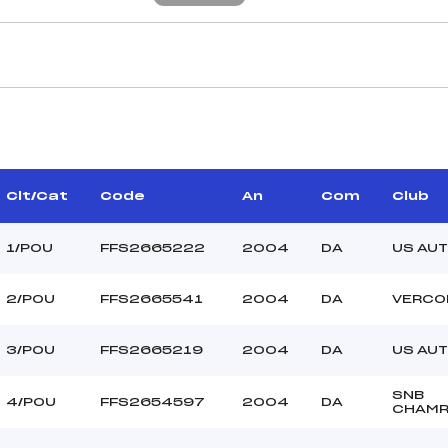
CARACTÉRISTIQU
ALETTE WILFRID (DA)
Piste :
–
Distance :
JAY MICHEL (DA)
Point Haut :
Clt/Cat
Code
An
Com
Club
Point Bas :
Montée Tot. :
1/POU
FFS2665222
2004
DA
US AU
Montée Max. :
Homologation :
2/POU
FFS2665541
2004
DA
VERCO
3/POU
FFS2665219
2004
DA
US AU
–
–
POU
SNB
4/POU
FFS2654597
2004
DA
CHAM
C