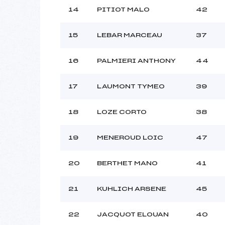
14
PITIOT MALO
42
15
LEBAR MARCEAU
37
16
PALMIERI ANTHONY
44
17
LAUMONT TYMEO
39
18
LOZE CORTO
38
19
MENEROUD LOIC
47
20
BERTHET MANO
41
21
KUHLICH ARSENE
45
22
JACQUOT ELOUAN
40