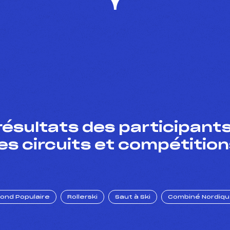
résultats des participants
es circuits et compétition
Fond Populaire
Rollerski
Saut à Ski
Combiné Nordiq