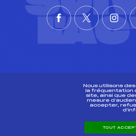
SUI
L'A
Nous utilisons de
la fréquentation
site, ainsi que 
R
mesure d’audien
accepter, refus
d'in
CONTACT
TOUT ACCEP
ESPACE PRESSE