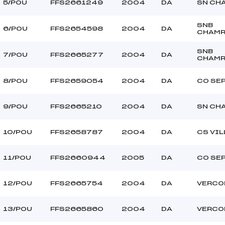
5/POU
FFS2661249
2004
DA
SN CH
SNB
6/POU
FFS2654598
2004
DA
CHAM
SNB
7/POU
FFS2665277
2004
DA
CHAM
8/POU
FFS2659054
2004
DA
CO SEP
9/POU
FFS2665210
2004
DA
SN CH
10/POU
FFS2658787
2004
DA
CS VI
11/POU
FFS2660944
2005
DA
CO SEP
12/POU
FFS2665754
2004
DA
VERCO
13/POU
FFS2665860
2004
DA
VERCO