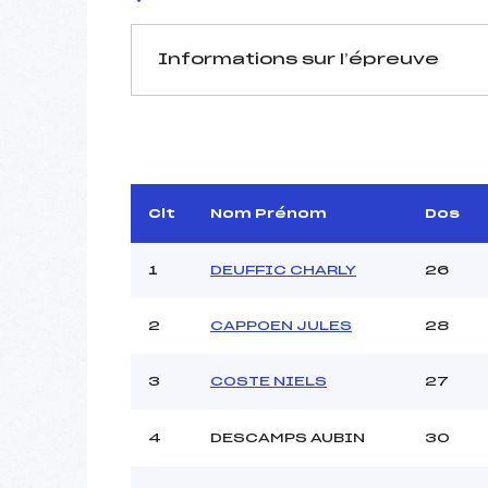
Informations sur l’épreuve
JURY DE COMPÉTITION
Délégué Technique :
V
D.T Adjoint :
Dir. Epreuve :
Clt
Nom Prénom
Dos
1
DEUFFIC CHARLY
26
2
CAPPOEN JULES
28
3
COSTE NIELS
27
Pénalité appliquée :
Coefficient :
Catégorie :
4
DESCAMPS AUBIN
30
Style :