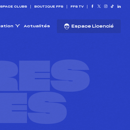
SPACE CLUBS
BOUTIQUE FFS
FFS TV
ration
Actualités
Espace Licencié
RES
ES