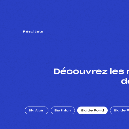
Résultats
Découvrez les 
d
Ski Alpin
Biathlon
Ski de Fond
Ski de 