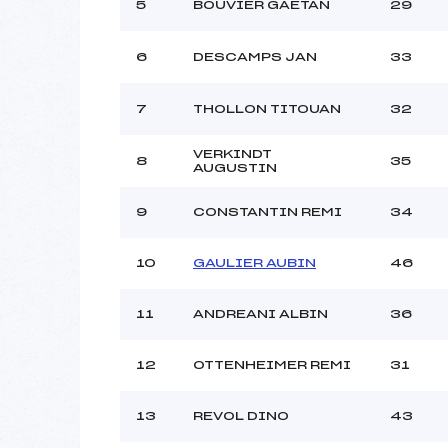
5
BOUVIER GAETAN
29
6
DESCAMPS JAN
33
7
THOLLON TITOUAN
32
VERKINDT
8
35
AUGUSTIN
9
CONSTANTIN REMI
34
10
GAULIER AUBIN
46
11
ANDREANI ALBIN
36
12
OTTENHEIMER REMI
31
13
REVOL DINO
43