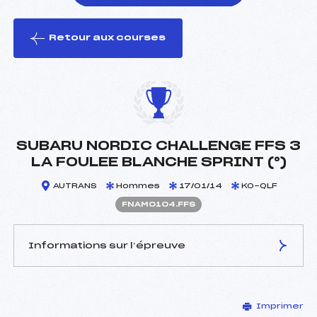
Retour aux courses
foi(s) le ski
SUBARU NORDIC CHALLENGE FFS 3
LA FOULEE BLANCHE SPRINT (°)
AUTRANS
Hommes
17/01/14
KO-QLF
FNAM0104.FFS
Informations sur l’épreuve
JURY DE COMPÉTITION
Imprimer
Délégué Technique :
GAILLARD LILIAN (DA)