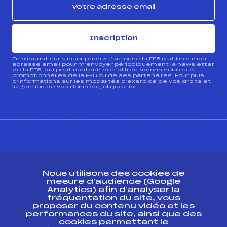
Inscription
En cliquant sur « inscription », j’autorise la FFS à utiliser mon
adresse email pour m’envoyer périodiquement la newsletter
de la FFS, qui peut contenir des offres commerciales et
promotionnelles de la FFS ou de ses partenaires. Pour plus
d’informations sur les modalités d’exercice de vos droits et
la gestion de vos données, cliquez
ici
CONTACT
Nous utilisons des cookies de
ESPACE PRESSE
mesure d’audience (Google
Analytics) afin d’analyser la
fréquentation du site, vous
Ressources
proposer du contenu vidéo et les
performances du site, ainsi que des
Pass’Neige
cookies permettant le