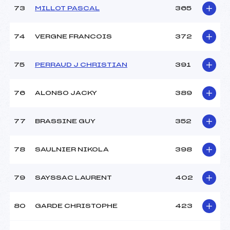
73
MILLOT PASCAL
365
74
VERGNE FRANCOIS
372
75
PERRAUD J CHRISTIAN
391
76
ALONSO JACKY
389
77
BRASSINE GUY
352
78
SAULNIER NIKOLA
398
79
SAYSSAC LAURENT
402
80
GARDE CHRISTOPHE
423