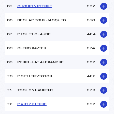
65
CHOUPIN PIERRE
397
66
DECHAMBOUX JACQUES
350
67
MICHET CLAUDE
424
68
CLERC XAVIER
374
69
PERRILLAT ALEXANDRE
362
70
MOTTIER VICTOR
422
71
TOCHON LAURENT
379
72
MARTY PIERRE
382