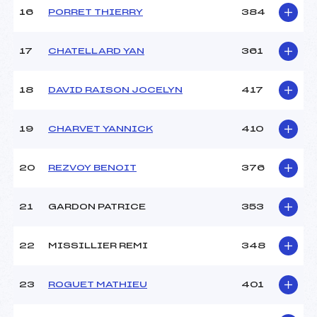
16
PORRET THIERRY
384
17
CHATELLARD YAN
361
18
DAVID RAISON JOCELYN
417
19
CHARVET YANNICK
410
20
REZVOY BENOIT
376
21
GARDON PATRICE
353
22
MISSILLIER REMI
348
23
ROGUET MATHIEU
401