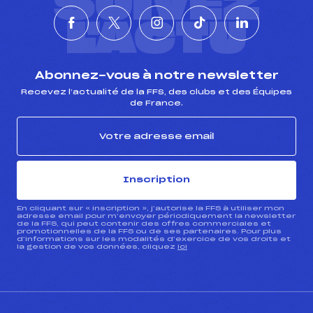
SUIVEZ
L'ACTU
Abonnez-vous à notre newsletter
Recevez l’actualité de la FFS, des clubs et des Équipes
de France.
Inscription
En cliquant sur « inscription », j’autorise la FFS à utiliser mon
adresse email pour m’envoyer périodiquement la newsletter
de la FFS, qui peut contenir des offres commerciales et
promotionnelles de la FFS ou de ses partenaires. Pour plus
d’informations sur les modalités d’exercice de vos droits et
la gestion de vos données, cliquez
ici