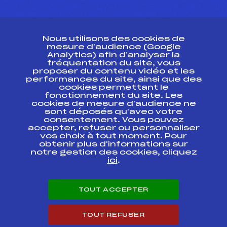
CONTACT
Nous utilisons des cookies de
ESPACE PRESSE
mesure d’audience (Google
Analytics) afin d’analyser la
fréquentation du site, vous
Ressources
proposer du contenu vidéo et les
performances du site, ainsi que des
Pass’Neige
cookies permettant le
Projet sportif fédéral
fonctionnement du site. Les
cookies de mesure d’audience ne
Projet de performance fédéral
sont déposés qu’avec votre
Antidopage
consentement. Vous pouvez
Pôle Développement, Formation, Suivi
accepter, refuser ou personnaliser
Scientifique
vos choix à tout moment. Pour
Listes ministérielles
obtenir plus d'informations sur
notre gestion des cookies, cliquez
Pôle vie de l’athlète
ici
.
Enseignement professionnel
Informatique et chronométrage
Circuits
TOUT ACCEPTER
Carrières
Développement des habiletés mentales
TOUT REFUSER