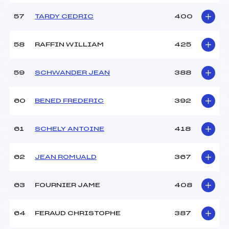
57
TARDY CEDRIC
400
58
RAFFIN WILLIAM
425
59
SCHWANDER JEAN
388
60
BENED FREDERIC
392
61
SCHELY ANTOINE
418
62
JEAN ROMUALD
367
63
FOURNIER JAME
408
64
FERAUD CHRISTOPHE
387