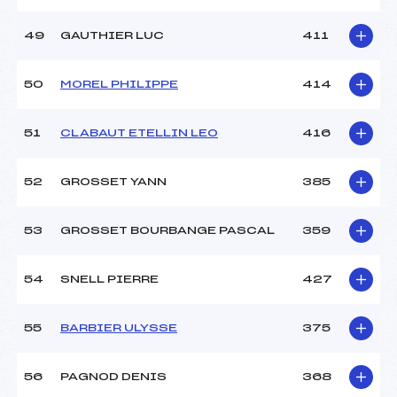
49
GAUTHIER LUC
411
50
MOREL PHILIPPE
414
51
CLABAUT ETELLIN LEO
416
52
GROSSET YANN
385
53
GROSSET BOURBANGE PASCAL
359
54
SNELL PIERRE
427
55
BARBIER ULYSSE
375
56
PAGNOD DENIS
368