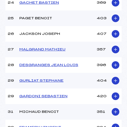
24
GACHET BASTIEN
369
25
PAGET BENOIT
403
26
JACKSON JOSEPH
407
27
MALGRAND MATHIEU
357
28
DESGRANGES JEAN LOUIS
396
29
GURLIAT STEPHANE
404
29
GARDONI SEBASTIEN
420
31
MICHAUD BENOIT
351