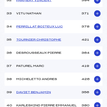
32
FRAMERY VINCENT
394
33
VITU NATHAN
371
34
PERRILLAT BOITEUX LUC
378
35
TOURNIER CHRISTOPHE
421
36
DESROUSSEAUX PIERRE
364
37
PATUREL MARC
419
38
MICHELETTO ANDRES
426
39
DAVIET BENJAMIN
356
40
KARLESKIND PIERRE EMMANUEL
380