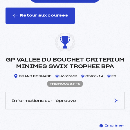
Retour aux courses
foi(s) le ski
GP VALLEE DU BOUCHET CRITERIUM
MINIMES SWIX TROPHEE BPA
GRAND BORNAND
Hommes
05/01/14
FS
FMBM0036.FFS
Informations sur l’épreuve
JURY DE COMPÉTITION
Imprimer
Délégué Technique :
FORT THOMAS (MB)