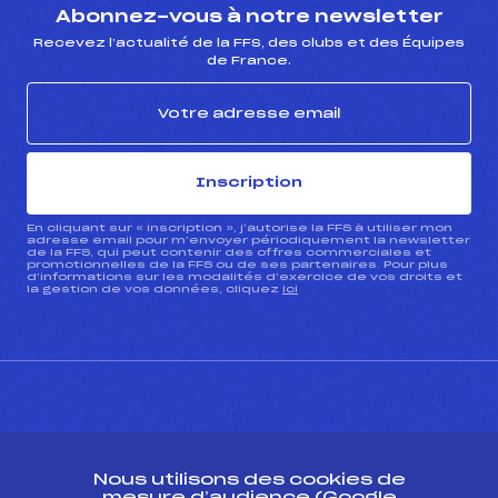
Abonnez-vous à notre newsletter
Recevez l’actualité de la FFS, des clubs et des Équipes
de France.
Inscription
En cliquant sur « inscription », j’autorise la FFS à utiliser mon
adresse email pour m’envoyer périodiquement la newsletter
de la FFS, qui peut contenir des offres commerciales et
promotionnelles de la FFS ou de ses partenaires. Pour plus
d’informations sur les modalités d’exercice de vos droits et
la gestion de vos données, cliquez
ici
CONTACT
Nous utilisons des cookies de
ESPACE PRESSE