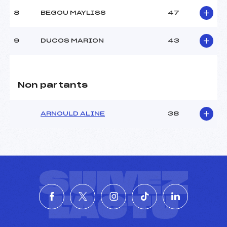
8
BEGOU MAYLISS
47
9
DUCOS MARION
43
Non partants
ARNOULD ALINE
38
SUIVEZ
L'ACTU