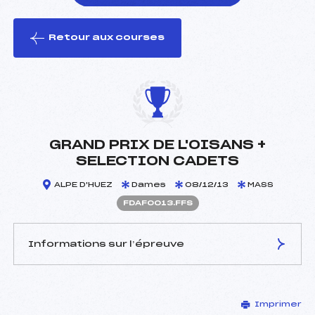
Retour aux courses
foi(s) le ski
GRAND PRIX DE L'OISANS +
SELECTION CADETS
ALPE D'HUEZ
Dames
08/12/13
MASS
FDAF0013.FFS
Informations sur l’épreuve
JURY DE COMPÉTITION
Imprimer
Délégué Technique :
VALETTE WILFRID (DA)