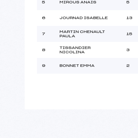
5
MIROUS ANAIS
5
6
JOURNAD ISABELLE
13
MARTIN CHENAULT
7
15
PAULA
TISSANDIER
8
3
NICOLINA
9
BONNET EMMA
2