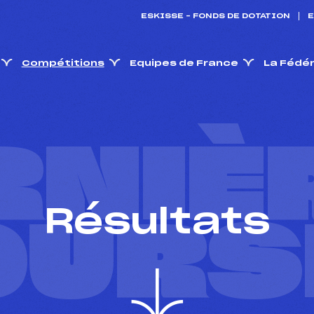
ESKISSE – FONDS DE DOTATION
E
Compétitions
Equipes de France
La Fédé
RNIÈ
Résultats
OURS