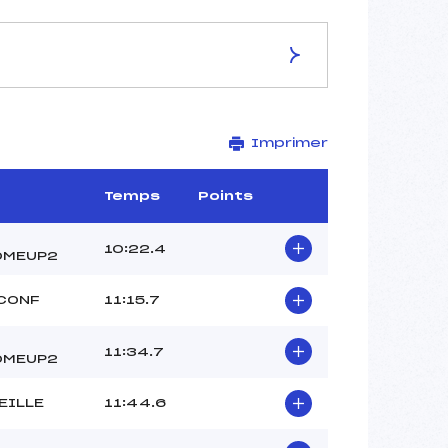
ES DE LA PISTE
Imprimer
Site de Replis
5 km
–
Temps
Points
–
–
10:22.4
OMEUP2
–
–
CONF
11:15.7
11:34.7
OMEUP2
EILLE
11:44.6