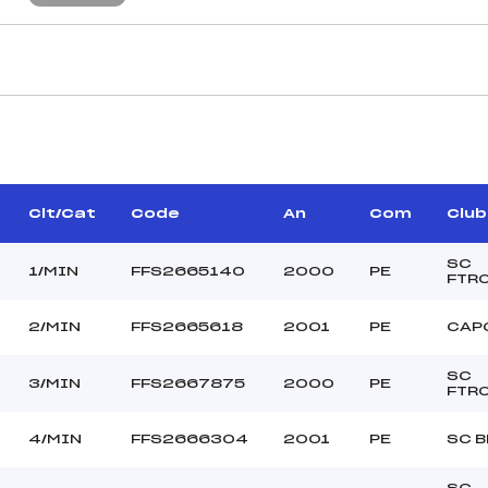
CARACTÉRISTIQU
BOSC OLIVIER (PE)
Piste :
BOSC LAURE (PE)
Distance :
UR JEAN PIERRE (PE)
Point Haut :
Clt/Cat
Code
An
Com
Club
Point Bas :
Montée Tot. :
SC
1/MIN
FFS2665140
2000
PE
FTR
Montée Max. :
Homologation :
2/MIN
FFS2665618
2001
PE
CAP
SC
–
3/MIN
FFS2667875
2000
PE
FTR
–
MIN
4/MIN
FFS2666304
2001
PE
SC B
C
SC