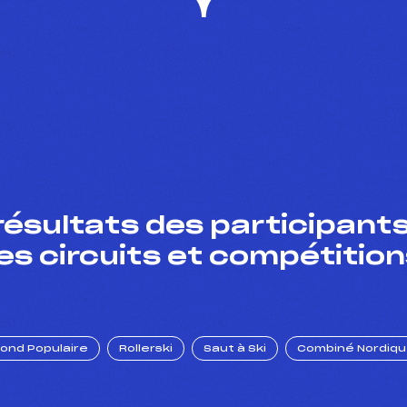
résultats des participants
es circuits et compétition
Fond Populaire
Rollerski
Saut à Ski
Combiné Nordiq