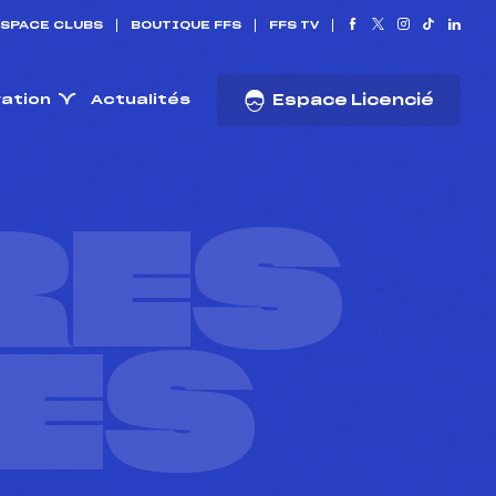
SPACE CLUBS
BOUTIQUE FFS
FFS TV
ration
Actualités
Espace Licencié
RES
ES