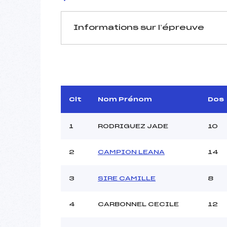
Informations sur l’épreuve
JURY DE COMPÉTITION
Délégué Technique :
D.T Adjoint :
Dir. Epreuve :
DUFO
Clt
Nom Prénom
Dos
1
RODRIGUEZ JADE
10
2
CAMPION LEANA
14
Pénalité appliquée :
3
SIRE CAMILLE
8
Coefficient :
Catégorie :
4
CARBONNEL CECILE
12
Style :