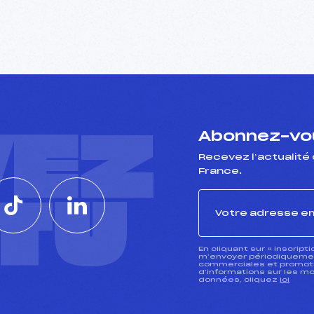
VEZ
Abonnez-vou
Recevez l’actualité 
France.
CTU
En cliquant sur « inscript
m’envoyer périodiquement
commerciales et promotio
d’informations sur les mo
données, cliquez
ici