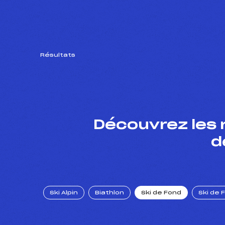
Résultats
Découvrez les 
d
Ski Alpin
Biathlon
Ski de Fond
Ski de 