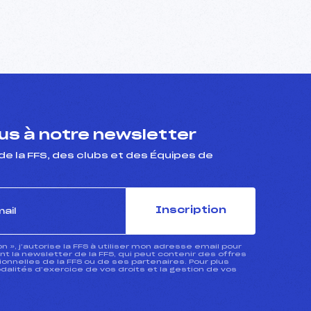
s à notre newsletter
de la FFS, des clubs et des Équipes de
Inscription
ion », j’autorise la FFS à utiliser mon adresse email pour
 la newsletter de la FFS, qui peut contenir des offres
nnelles de la FFS ou de ses partenaires. Pour plus
dalités d’exercice de vos droits et la gestion de vos