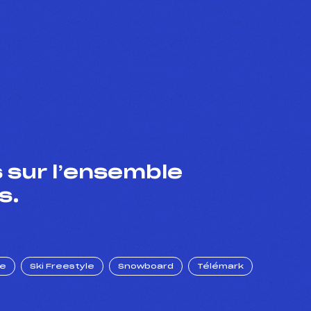
 sur l’ensemble
s.
ue
Ski Freestyle
Snowboard
Télémark