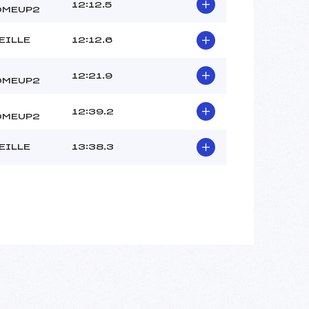
12:12.5
OMEUP2
EILLE
12:12.6
12:21.9
OMEUP2
12:39.2
OMEUP2
EILLE
13:38.3