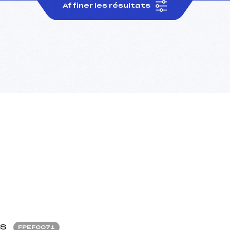
Affiner les résultats
S
FPEF0071