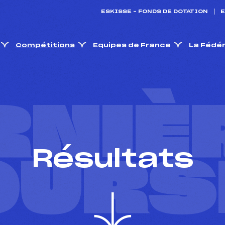
ESKISSE – FONDS DE DOTATION
E
Compétitions
Equipes de France
La Fédé
RNIÈ
Résultats
OURS