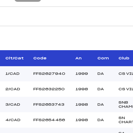
CARACTÉRISTIQU
AILLARD LILIAN (DA)
Piste :
–
Distance :
ALETTE WILFRID (DA)
Point Haut :
Clt/Cat
Code
An
Com
Club
Point Bas :
Montée Tot. :
1/CAD
FFS2627940
1999
DA
CS VI
Montée Max. :
Homologation :
2/CAD
FFS2632250
1998
DA
CS VI
SNB
127.1600
3/CAD
FFS2653743
1998
DA
CHAM
800
CAD
SN
4/CAD
FFS2654456
1998
DA
CHAR
C