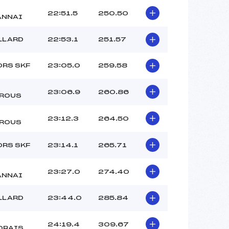
22:51.5
250.50
ANNAI
LLARD
22:53.1
251.57
ORS SKF
23:05.0
259.58
23:06.9
260.86
ROUS
23:12.3
264.50
ROUS
ORS SKF
23:14.1
265.71
23:27.0
274.40
ANNAI
LLARD
23:44.0
285.84
24:19.4
309.67
DRAIS