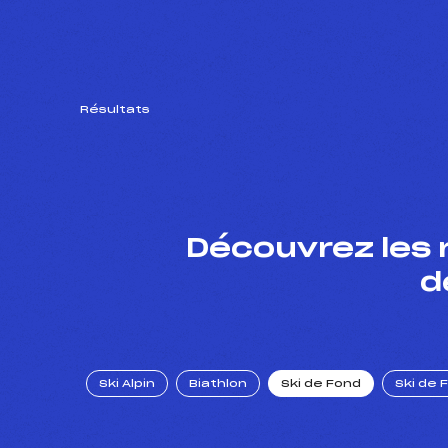
Résultats
Découvrez les 
d
Ski Alpin
Biathlon
Ski de Fond
Ski de 