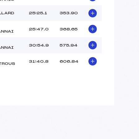
LLARD
25:25.1
353.90
25:47.0
368.65
ANNAI
30:54.9
575.94
ANNAI
31:40.8
606.84
TROUS