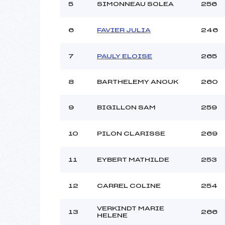
5
SIMONNEAU SOLEA
256
6
FAVIER JULIA
246
7
PAULY ELOISE
265
8
BARTHELEMY ANOUK
260
9
BIGILLON SAM
259
10
PILON CLARISSE
269
11
EYBERT MATHILDE
253
12
CARREL COLINE
254
VERKINDT MARIE
13
266
HELENE