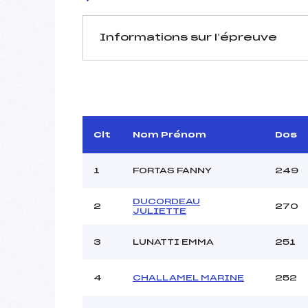
Informations sur l’épreuve
JURY DE COMPÉTITION
Délégué Technique :
G
D.T Adjoint :
Dir. Epreuve :
V
Clt
Nom Prénom
Dos
1
FORTAS FANNY
249
DUCORDEAU
2
270
JULIETTE
Pénalité appliquée :
3
LUNATTI EMMA
251
Coefficient :
Catégorie :
4
CHALLAMEL MARINE
252
Style :