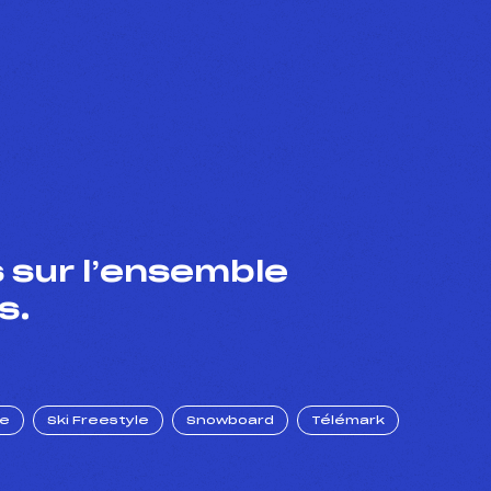
 sur l’ensemble
s.
ue
Ski Freestyle
Snowboard
Télémark