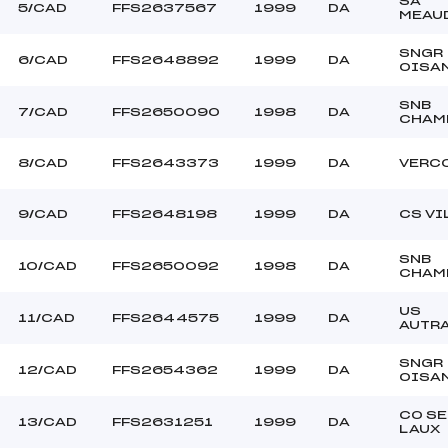
SA
5/CAD
FFS2637567
1999
DA
MEAU
SNGR
6/CAD
FFS2648892
1999
DA
OISA
SNB
7/CAD
FFS2650090
1998
DA
CHAM
8/CAD
FFS2643373
1999
DA
VERC
9/CAD
FFS2648198
1999
DA
CS VI
SNB
10/CAD
FFS2650092
1998
DA
CHAM
US
11/CAD
FFS2644575
1999
DA
AUTR
SNGR
12/CAD
FFS2654362
1999
DA
OISA
CO SE
13/CAD
FFS2631251
1999
DA
LAUX