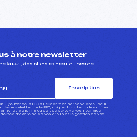
s à notre newsletter
de la FFS, des clubs et des Équipes de
Inscription
ion », j’autorise la FFS à utiliser mon adresse email pour
 la newsletter de la FFS, qui peut contenir des offres
nnelles de la FFS ou de ses partenaires. Pour plus
dalités d’exercice de vos droits et la gestion de vos