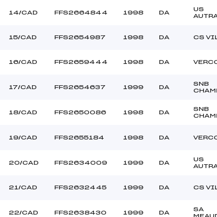
US
14/CAD
FFS2664844
1998
DA
AUTR
15/CAD
FFS2654987
1998
DA
CS VI
16/CAD
FFS2659444
1998
DA
VERC
SNB
17/CAD
FFS2654637
1999
DA
CHAM
SNB
18/CAD
FFS2650086
1998
DA
CHAM
19/CAD
FFS2655184
1998
DA
VERC
US
20/CAD
FFS2634009
1999
DA
AUTR
21/CAD
FFS2632445
1999
DA
CS VI
SA
22/CAD
FFS2638430
1999
DA
MEAU