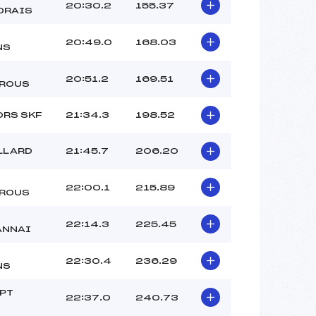
20:30.2
155.37
DRAIS
20:49.0
168.03
NS
20:51.2
169.51
ROUS
ORS SKF
21:34.3
198.52
LLARD
21:45.7
206.20
22:00.1
215.89
ROUS
22:14.3
225.45
ANNAI
22:30.4
236.29
NS
PT
22:37.0
240.73