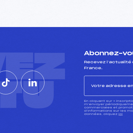
VEZ
Abonnez-vou
Recevez l’actualité 
France.
CTU
En cliquant sur « inscript
m’envoyer périodiquement
commerciales et promotio
d’informations sur les mo
données, cliquez
ici