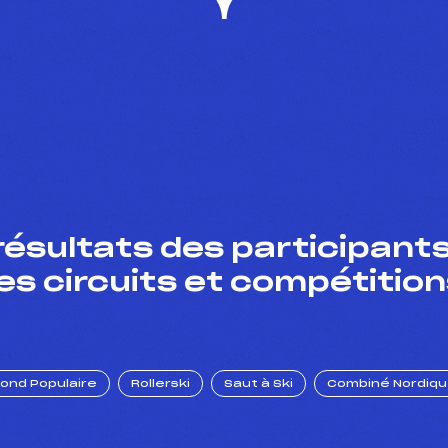
résultats des participants
es circuits et compétition
Fond Populaire
Rollerski
Saut à Ski
Combiné Nordiq