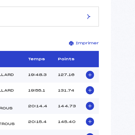
ES DE LA PISTE
Imprimer
Site de Replis
5 km
–
Temps
Points
–
–
LLARD
19:48.3
127.16
–
–
LLARD
19:55.1
131.74
20:14.4
144.73
ROUS
20:15.4
145.40
TROUS