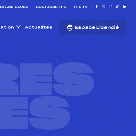
SPACE CLUBS
BOUTIQUE FFS
FFS TV
ration
Actualités
Espace Licencié
RES
ES