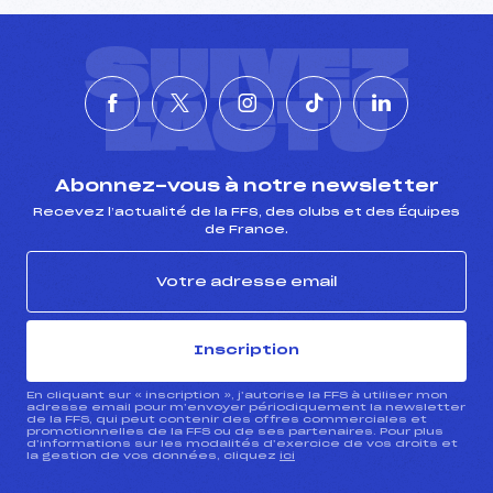
SUIVEZ
L'ACTU
Abonnez-vous à notre newsletter
Recevez l’actualité de la FFS, des clubs et des Équipes
de France.
Inscription
En cliquant sur « inscription », j’autorise la FFS à utiliser mon
adresse email pour m’envoyer périodiquement la newsletter
de la FFS, qui peut contenir des offres commerciales et
promotionnelles de la FFS ou de ses partenaires. Pour plus
d’informations sur les modalités d’exercice de vos droits et
la gestion de vos données, cliquez
ici