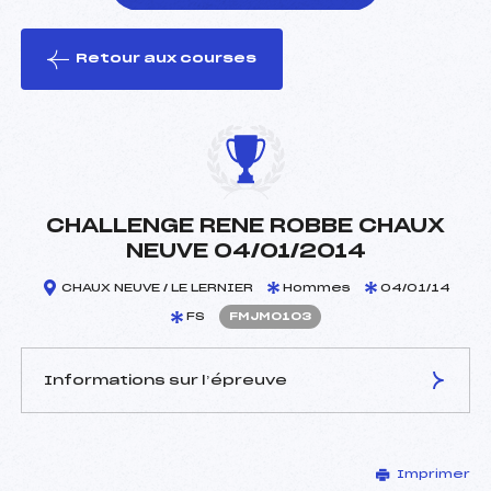
Retour aux courses
foi(s) le ski
CHALLENGE RENE ROBBE CHAUX
NEUVE 04/01/2014
CHAUX NEUVE / LE LERNIER
Hommes
04/01/14
FS
FMJM0103
Informations sur l’épreuve
JURY DE COMPÉTITION
Imprimer
Délégué Technique :
LETOUBLON JULIEN ()