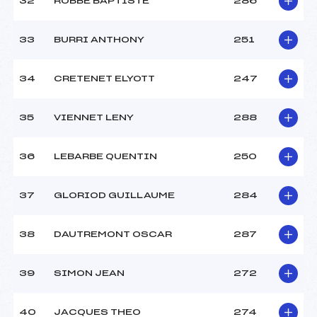
32
ROBBE BAPTISTE
286
33
BURRI ANTHONY
251
34
CRETENET ELYOTT
247
35
VIENNET LENY
288
36
LEBARBE QUENTIN
250
37
GLORIOD GUILLAUME
284
38
DAUTREMONT OSCAR
287
39
SIMON JEAN
272
40
JACQUES THEO
274