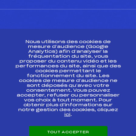
CONTACT
Nous utilisons des cookies de
ESPACE PRESSE
mesure d’audience (Google
Analytics) afin d’analyser la
fréquentation du site, vous
Ressources
proposer du contenu vidéo et les
performances du site, ainsi que des
Pass’Neige
cookies permettant le
Projet sportif fédéral
fonctionnement du site. Les
cookies de mesure d’audience ne
Projet de performance fédéral
sont déposés qu’avec votre
Antidopage
consentement. Vous pouvez
Pôle Développement, Formation, Suivi
accepter, refuser ou personnaliser
Scientifique
vos choix à tout moment. Pour
Listes ministérielles
obtenir plus d'informations sur
notre gestion des cookies, cliquez
Pôle vie de l’athlète
ici
.
Enseignement professionnel
Informatique et chronométrage
Circuits
TOUT ACCEPTER