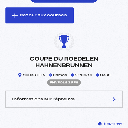
Retour aux courses
foi(s) le ski
COUPE DU ROEDELEN
HAHNENBRUNNEN
MARKSTEIN
Dames
17/03/13
MASS
FMVF0183.FFS
Informations sur l’épreuve
JURY DE COMPÉTITION
Imprimer
Délégué Technique :
SIMON ROBERT (MV)