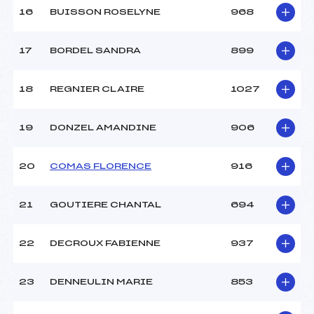
16
BUISSON ROSELYNE
968
17
BORDEL SANDRA
899
18
REGNIER CLAIRE
1027
19
DONZEL AMANDINE
906
20
COMAS FLORENCE
916
21
GOUTIERE CHANTAL
694
22
DECROUX FABIENNE
937
23
DENNEULIN MARIE
853