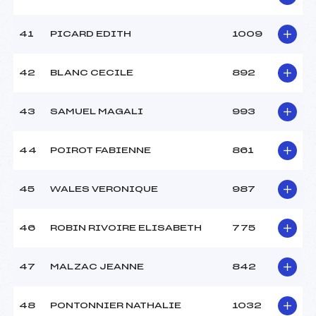
41
PICARD EDITH
1009
42
BLANC CECILE
892
43
SAMUEL MAGALI
993
44
POIROT FABIENNE
861
45
WALES VERONIQUE
987
46
ROBIN RIVOIRE ELISABETH
775
47
MALZAC JEANNE
842
48
PONTONNIER NATHALIE
1032