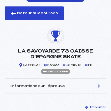
Retour aux courses
foi(s) le ski
LA SAVOYARDE 73 CAISSE
D'EPARGNE SKATE
LA FECLAZ
Dames
10/03/13
FP
FNAF0413.FFS
Informations sur l’épreuve
JURY DE COMPÉTITION
Imprimer
Délégué Technique :
RAMIERE BERNARD (SA)