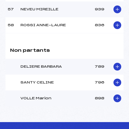
57
NEVEU MIREILLE
939
58
ROSSI ANNE-LAURE
836
Non partants
DELIERE BARBARA
789
SANTY CELINE
796
VOLLE Marion
898