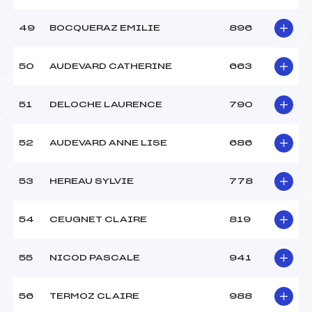
49
BOCQUERAZ EMILIE
896
50
AUDEVARD CATHERINE
663
51
DELOCHE LAURENCE
790
52
AUDEVARD ANNE LISE
686
53
HEREAU SYLVIE
778
54
CEUGNET CLAIRE
819
55
NICOD PASCALE
941
56
TERMOZ CLAIRE
988