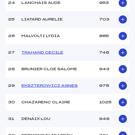
24
LANCHAIS AUDE
953
25
LIATARD AURELIE
703
26
MALVOLTI LYDIA
865
27
TRAHAND CECILE
746
28
BRUNIER CLOE SALOME
943
29
EKSZTEROWICZ AGNES
976
30
CHAZARENC CLAIRE
1025
31
DENAIX LOU
949