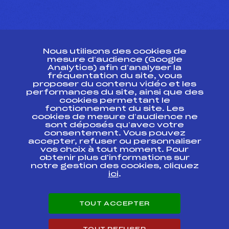
CONTACT
Nous utilisons des cookies de
ESPACE PRESSE
mesure d’audience (Google
Analytics) afin d’analyser la
fréquentation du site, vous
Ressources
proposer du contenu vidéo et les
performances du site, ainsi que des
Pass’Neige
cookies permettant le
Projet sportif fédéral
fonctionnement du site. Les
cookies de mesure d’audience ne
Projet de performance fédéral
sont déposés qu’avec votre
Antidopage
consentement. Vous pouvez
Pôle Développement, Formation, Suivi
accepter, refuser ou personnaliser
Scientifique
vos choix à tout moment. Pour
Listes ministérielles
obtenir plus d'informations sur
notre gestion des cookies, cliquez
Pôle vie de l’athlète
ici
.
Enseignement professionnel
Informatique et chronométrage
Circuits
TOUT ACCEPTER
Carrières
Développement des habiletés mentales