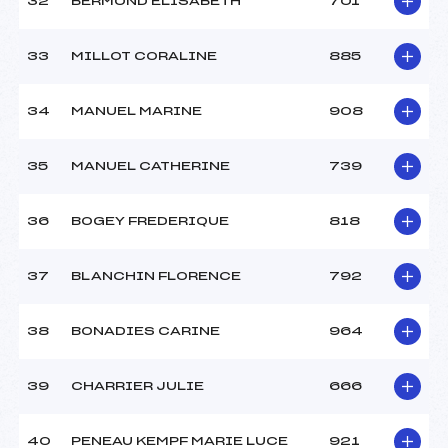
32
BERMOND ELISABETH
701
33
MILLOT CORALINE
885
34
MANUEL MARINE
908
35
MANUEL CATHERINE
739
36
BOGEY FREDERIQUE
818
37
BLANCHIN FLORENCE
792
38
BONADIES CARINE
964
39
CHARRIER JULIE
666
40
PENEAU KEMPF MARIE LUCE
921