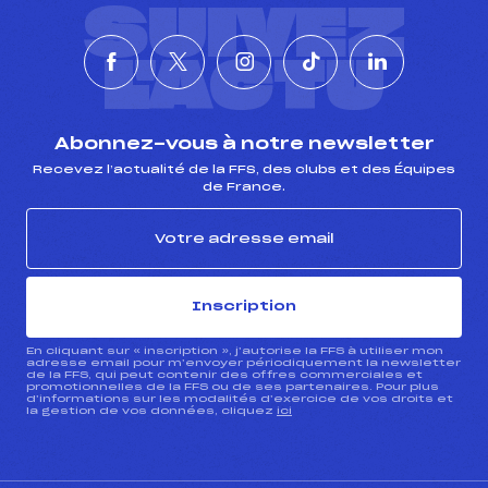
SUIVEZ
L'ACTU
Abonnez-vous à notre newsletter
Recevez l’actualité de la FFS, des clubs et des Équipes
de France.
Inscription
En cliquant sur « inscription », j’autorise la FFS à utiliser mon
adresse email pour m’envoyer périodiquement la newsletter
de la FFS, qui peut contenir des offres commerciales et
promotionnelles de la FFS ou de ses partenaires. Pour plus
d’informations sur les modalités d’exercice de vos droits et
la gestion de vos données, cliquez
ici