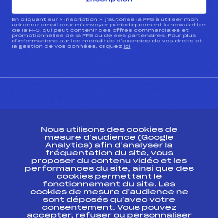
En cliquant sur « inscription », j’autorise la FFS à utiliser mon
adresse email pour m’envoyer périodiquement la newsletter
de la FFS, qui peut contenir des offres commerciales et
promotionnelles de la FFS ou de ses partenaires. Pour plus
d’informations sur les modalités d’exercice de vos droits et
la gestion de vos données, cliquez
ici
CONTACT
Nous utilisons des cookies de
ESPACE PRESSE
mesure d’audience (Google
Analytics) afin d’analyser la
fréquentation du site, vous
Ressources
proposer du contenu vidéo et les
performances du site, ainsi que des
Pass’Neige
cookies permettant le
Projet sportif fédéral
fonctionnement du site. Les
cookies de mesure d’audience ne
Projet de performance fédéral
sont déposés qu’avec votre
Antidopage
consentement. Vous pouvez
Pôle Développement, Formation, Suivi
accepter, refuser ou personnaliser