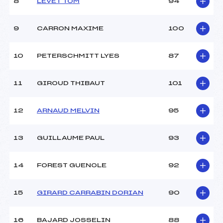
8
LEVET TOM
94
9
CARRON MAXIME
100
10
PETERSCHMITT LYES
87
11
GIROUD THIBAUT
101
12
ARNAUD MELVIN
95
13
GUILLAUME PAUL
93
14
FOREST GUENOLE
92
15
GIRARD CARRABIN DORIAN
90
16
BAJARD JOSSELIN
88