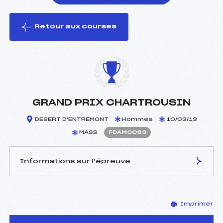
Retour aux courses
foi(s) le ski
GRAND PRIX CHARTROUSIN
DESERT D'ENTREMONT
Hommes
10/03/13
MASS
FDAM0093
Informations sur l’épreuve
JURY DE COMPÉTITION
Imprimer
Délégué Technique :
GAILLARD LILIAN (DA)
D.T Adjoint :
–