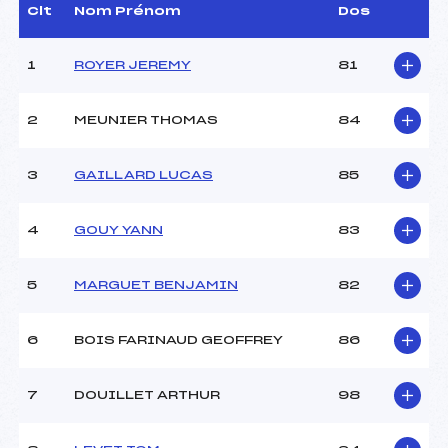
Dir. Epreuve :
GALLIN LIONEL (DA)
Clt
Nom Prénom
Dos
1
ROYER JEREMY
81
CARACTÉRISTIQUES DE LA PISTE
Piste :
Site de Replis
2
MEUNIER THOMAS
84
Distance :
5 km
Point Haut :
–
3
GAILLARD LUCAS
85
Point Bas :
–
Montée Tot. :
–
Montée Max. :
–
4
GOUY YANN
83
Homologation :
-1
5
MARGUET BENJAMIN
82
Pénalité appliquée :
–
Coefficient :
–
6
BOIS FARINAUD GEOFFREY
86
Catégorie :
MIN
Style :
L
7
DOUILLET ARTHUR
98