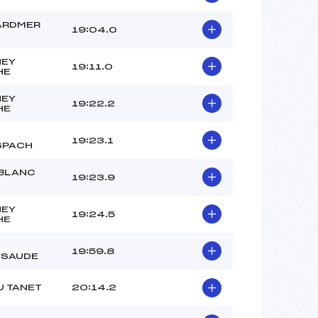
ARDMER
19:04.0
NEY
19:11.0
HE
NEY
19:22.2
HE
19:23.1
SPACH
BLANC
19:23.9
NEY
19:24.5
HE
19:59.8
SSAUDE
U TANET
20:14.2