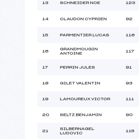
13
SCHNEIDER NOE
123
14
CLAUDON CYPRIEN
92
15
PARMENTIER LUCAS
116
GRANDMOUGIN
16
117
ANTOINE
17
PERRIN JULES
91
18
GILET VALENTIN
93
19
LAMOUREUX VICTOR
111
20
SELTZ BENJAMIN
90
SILBERNAGEL
21
115
LUDOVIC