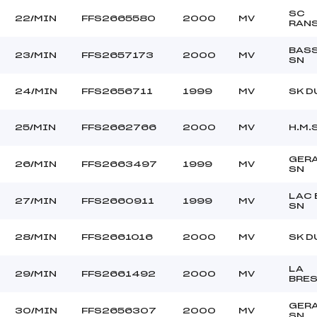
SC
22/MIN
FFS2665580
2000
MV
RAN
BASS
23/MIN
FFS2657173
2000
MV
SN
24/MIN
FFS2656711
1999
MV
SK D
25/MIN
FFS2662766
2000
MV
H.M.S
GER
26/MIN
FFS2663497
1999
MV
SN
LAC 
27/MIN
FFS2660911
1999
MV
SN
28/MIN
FFS2661016
2000
MV
SK D
LA
29/MIN
FFS2661492
2000
MV
BRE
GER
30/MIN
FFS2656307
2000
MV
SN