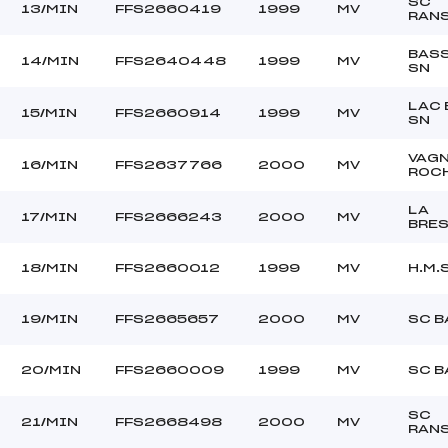
SC
13/MIN
FFS2660419
1999
MV
RAN
BASS
14/MIN
FFS2640448
1999
MV
SN
LAC 
15/MIN
FFS2660914
1999
MV
SN
VAG
16/MIN
FFS2637766
2000
MV
ROC
LA
17/MIN
FFS2666243
2000
MV
BRE
18/MIN
FFS2660012
1999
MV
H.M.S
19/MIN
FFS2665657
2000
MV
SC B
20/MIN
FFS2660009
1999
MV
SC B
SC
21/MIN
FFS2668498
2000
MV
RAN