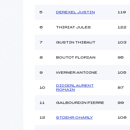
Style :
5
DEREXEL JUSTIN
119
6
THIRIAT JULES
122
7
GUSTIN THIBAUT
103
8
BOUTOT FLORIAN
95
9
WERNER ANTOINE
105
DIDIERLAURENT
10
87
ROMAIN
11
GALBOURDIN PIERRE
99
12
STOEHR CHARLY
106