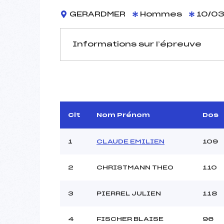
GERARDMER
Hommes
10/03
Informations sur l’épreuve
JURY DE COMPÉTITION
Délégué Technique :
GRANDEM
D.T Adjoint :
C
Dir. Epreuve :
Clt
Nom Prénom
Dos
1
CLAUDE EMILIEN
109
2
CHRISTMANN THEO
110
Pénalité appliquée :
3
PIERREL JULIEN
118
Coefficient :
Catégorie :
4
FISCHER BLAISE
96