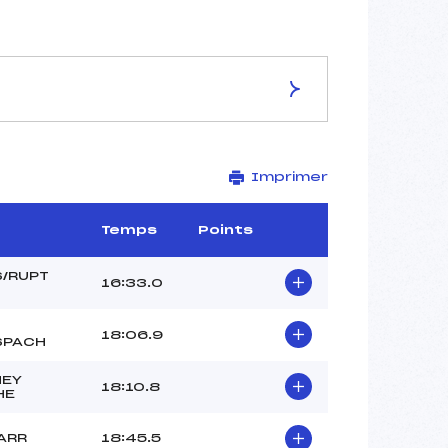
ES DE LA PISTE
Imprimer
HAUTES VANNES
5 km
1076 m
Temps
Points
930 m
190 m
/RUPT
16:33.0
41 m
17
18:06.9
SPACH
NEY
18:10.8
HE
ARR
18:45.5