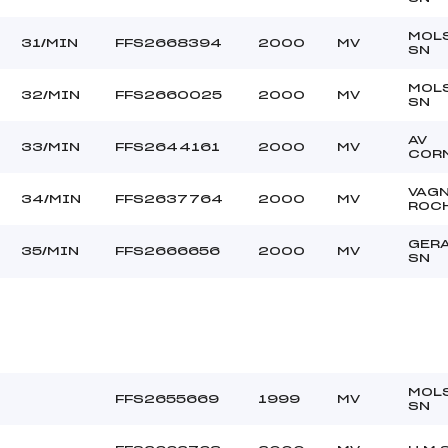
MOL
31/MIN
FFS2668394
2000
MV
SN
MOL
32/MIN
FFS2660025
2000
MV
SN
AV
33/MIN
FFS2644161
2000
MV
COR
VAG
34/MIN
FFS2637764
2000
MV
ROC
GER
35/MIN
FFS2666656
2000
MV
SN
MOL
FFS2655669
1999
MV
SN