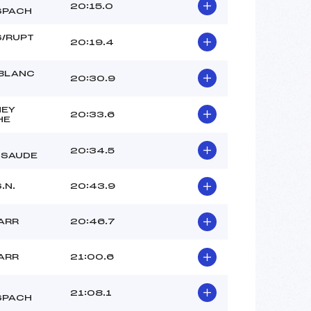
20:15.0
SPACH
/RUPT
20:19.4
BLANC
20:30.9
NEY
20:33.6
HE
20:34.5
SSAUDE
.N.
20:43.9
ARR
20:46.7
ARR
21:00.6
21:08.1
SPACH