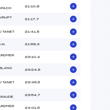
21:10.8
SPACH
/RUPT
21:17.7
U TANET
21:41.5
.N.
21:59.3
ARDMER
23:10.4
BLANC
23:24.5
U TANET
23:45.5
23:54.7
SSAUDE
ARDMER
24:01.5