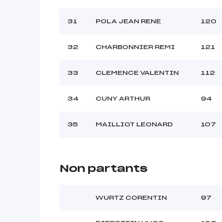
31
POLA JEAN RENE
120
32
CHARBONNIER REMI
121
33
CLEMENCE VALENTIN
112
34
CUNY ARTHUR
94
35
MAILLIOT LEONARD
107
Non partants
WURTZ CORENTIN
97