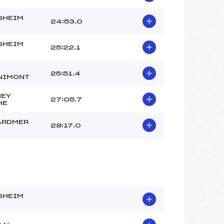
SHEIM
24:53.0
SHEIM
25:22.1
25:51.4
NIMONT
NEY
27:05.7
HE
ARDMER
28:17.0
SHEIM