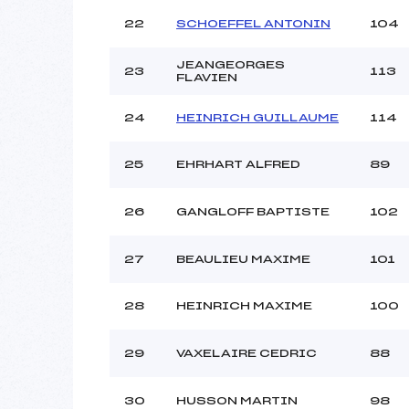
22
SCHOEFFEL ANTONIN
104
JEANGEORGES
23
113
FLAVIEN
24
HEINRICH GUILLAUME
114
25
EHRHART ALFRED
89
26
GANGLOFF BAPTISTE
102
27
BEAULIEU MAXIME
101
28
HEINRICH MAXIME
100
29
VAXELAIRE CEDRIC
88
30
HUSSON MARTIN
98