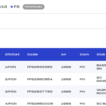
/13
FS
FMVM0161
CARACTÉRISTIQU
ANGE PHILIPPE (MV)
Piste :
UNY ANNE LAURE (MV)
Distance :
POIROT HERVE (MV)
Point Haut :
Clt/Cat
Code
An
Com
Club
Point Bas :
Montée Tot. :
BASS
1/MIN
FFS2633363
1999
MV
SN
Montée Max. :
Homologation :
SC
2/MIN
FFS2660654
1999
MV
RAN
VAG
–
3/MIN
FFS2637763
1999
MV
ROC
–
MIN
4/MIN
FFS2660006
1999
MV
SC B