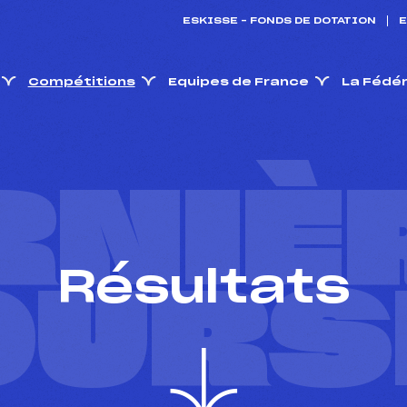
ESKISSE – FONDS DE DOTATION
E
Compétitions
Equipes de France
La Fédé
RNIÈ
Résultats
OURS