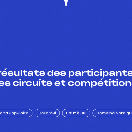
résultats des participants
es circuits et compétition
Fond Populaire
Rollerski
Saut à Ski
Combiné Nordiq