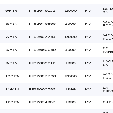
C
GER
5/MIN
FFS2649102
2000
MV
SN
VAG
6/MIN
FFS2646856
1999
MV
ROC
VAG
7/MIN
FFS2637761
2000
MV
ROC
SC
8/MIN
FFS2660052
1999
MV
RAN
LAC 
9/MIN
FFS2660912
1999
MV
SN
VAG
10/MIN
FFS2637768
2000
MV
ROC
LA
11/MIN
FFS2660533
1999
MV
BRE
12/MIN
FFS2654957
1999
MV
SK D