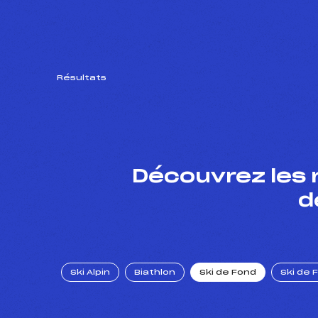
Résultats
Découvrez les 
d
Ski Alpin
Biathlon
Ski de Fond
Ski de 