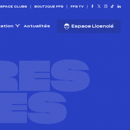
SPACE CLUBS
BOUTIQUE FFS
FFS TV
ration
Actualités
Espace Licencié
RES
ES