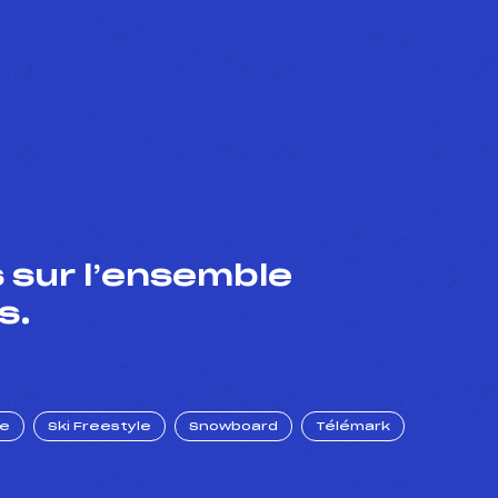
 sur l’ensemble
s.
ue
Ski Freestyle
Snowboard
Télémark