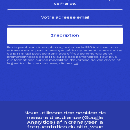
de France.
Inscription
En cliquant sur « inscription », j’autorise la FFS à utiliser mon
adresse email pour m’envoyer périodiquement la newsletter
de la FFS, qui peut contenir des offres commerciales et
promotionnelles de la FFS ou de ses partenaires. Pour plus
d’informations sur les modalités d’exercice de vos droits et
la gestion de vos données, cliquez
ici
CONTACT
Nous utilisons des cookies de
ESPACE PRESSE
mesure d’audience (Google
Analytics) afin d’analyser la
fréquentation du site, vous
Ressources