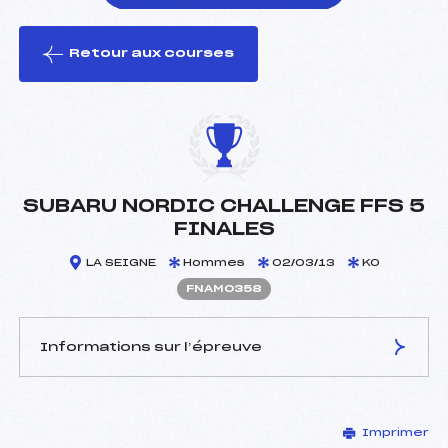
Retour aux courses
foi(s) le ski
SUBARU NORDIC CHALLENGE FFS 5
FINALES
LA SEIGNE
Hommes
02/03/13
KO
FNAM0358
Informations sur l’épreuve
JURY DE COMPÉTITION
Imprimer
Délégué Technique :
FERREUX PASCAL ()