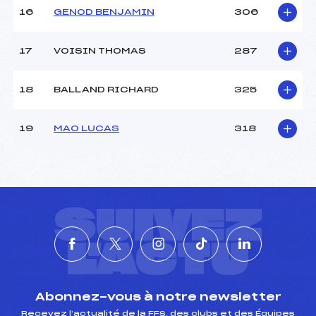
16
GENOD BENJAMIN
306
17
VOISIN THOMAS
287
18
BALLAND RICHARD
325
19
MAO LUCAS
318
SUIVEZ
L'ACTU
Abonnez-vous à notre newsletter
Recevez l’actualité de la FFS, des clubs et des Équipes