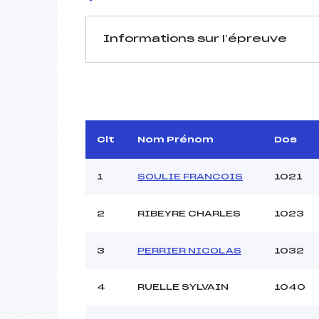
Informations sur l’épreuve
JURY DE COMPÉTITION
Délégué Technique :
D.T Adjoint :
Dir. Epreuve :
Clt
Nom Prénom
Dos
1
SOULIE FRANCOIS
1021
2
RIBEYRE CHARLES
1023
Pénalité appliquée :
3
PERRIER NICOLAS
1032
Coefficient :
Catégorie :
4
RUELLE SYLVAIN
1040
Style :