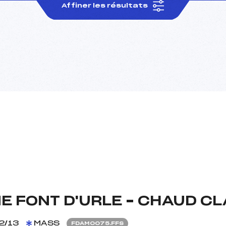
Affiner les résultats
E FONT D'URLE – CHAUD C
2/13
MASS
FDAM0075.FFS