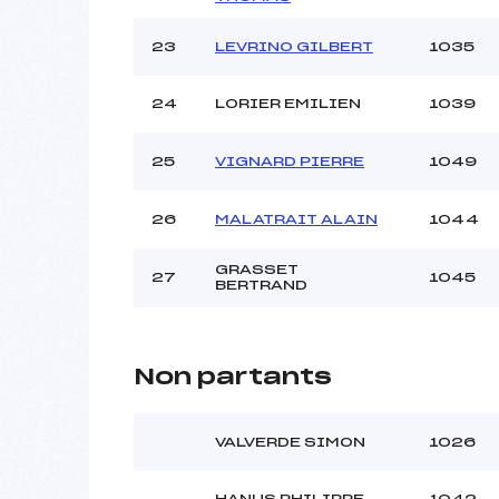
23
LEVRINO GILBERT
1035
24
LORIER EMILIEN
1039
25
VIGNARD PIERRE
1049
26
MALATRAIT ALAIN
1044
GRASSET
27
1045
BERTRAND
Non partants
VALVERDE SIMON
1026
HANUS PHILIPPE
1042