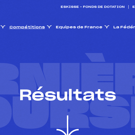
ESKISSE – FONDS DE DOTATION
E
Compétitions
Equipes de France
La Fédé
RNIÈ
Résultats
OURS