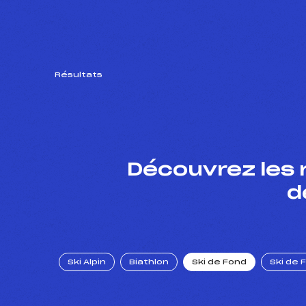
Résultats
Découvrez les 
d
Ski Alpin
Biathlon
Ski de Fond
Ski de 