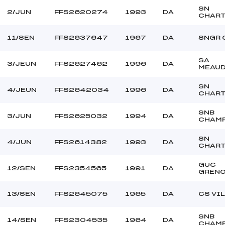
SN
2/JUN
FFS2620274
1993
DA
CHAR
11/SEN
FFS2637647
1967
DA
SNGR 
SA
3/JEUN
FFS2627462
1996
DA
MEAUD
SN
4/JEUN
FFS2642034
1996
DA
CHAR
SNB
3/JUN
FFS2625032
1994
DA
CHAM
SN
4/JUN
FFS2614382
1993
DA
CHAR
GUC
12/SEN
FFS2354565
1991
DA
GRENO
13/SEN
FFS2645075
1965
DA
CS VI
SNB
14/SEN
FFS2304535
1964
DA
CHAM