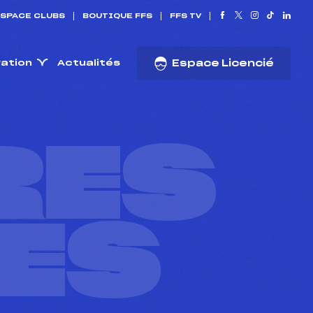
SPACE CLUBS
BOUTIQUE FFS
FFS TV
ration
Actualités
Espace Licencié
RES
ES