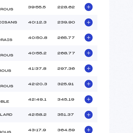
39:55.5
228.62
TROUS
OISANS
40:12.3
239.90
40:50.8
265.77
RAIS
40:55.2
268.77
TROUS
41:37.8
297.36
ROUS
42:20.3
325.91
TROUS
42:49.1
345.19
BLE
LLARD
42:58.2
351.37
43:17.9
364.59
ROUS