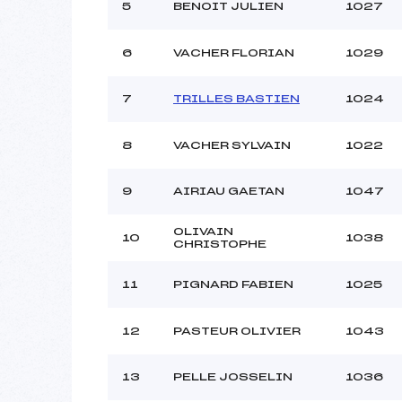
5
BENOIT JULIEN
1027
6
VACHER FLORIAN
1029
7
TRILLES BASTIEN
1024
8
VACHER SYLVAIN
1022
9
AIRIAU GAETAN
1047
OLIVAIN
10
1038
CHRISTOPHE
11
PIGNARD FABIEN
1025
12
PASTEUR OLIVIER
1043
13
PELLE JOSSELIN
1036