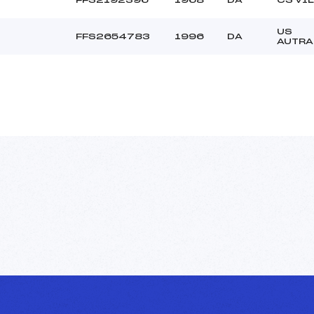
US
FFS2654783
1996
DA
AUTRA