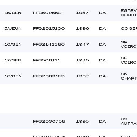
EGREV
15/SEN
FFS502558
1957
DA
NORDI
5/JEUN
FFS2625100
1996
DA
CO SE
SF
16/SEN
FFS2141386
1947
DA
VOIRO
SF
17/SEN
FFS506111
1945
DA
VOIRO
SN
18/SEN
FFS2669159
1967
DA
CHAR
US
FFS2636758
1995
DA
AUTRA
FFS2192396
1968
DA
CS VI