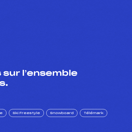
 sur l’ensemble
s.
ue
Ski Freestyle
Snowboard
Télémark