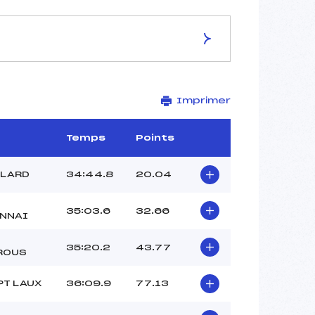
ES DE LA PISTE
Imprimer
Site de Replis
10 km
–
Temps
Points
–
–
LLARD
34:44.8
20.04
–
-1
35:03.6
32.66
NNAI
35:20.2
43.77
ROUS
PT LAUX
36:09.9
77.13