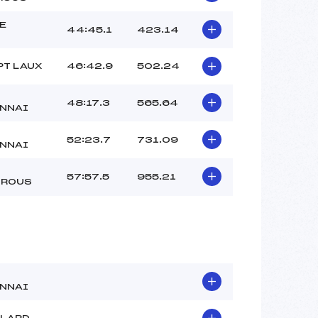
E
44:45.1
423.14
PT LAUX
46:42.9
502.24
48:17.3
565.64
NNAI
52:23.7
731.09
NNAI
57:57.5
955.21
TROUS
NNAI
LLARD