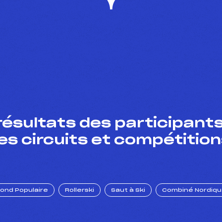
résultats des participants
es circuits et compétition
Fond Populaire
Rollerski
Saut à Ski
Combiné Nordiq