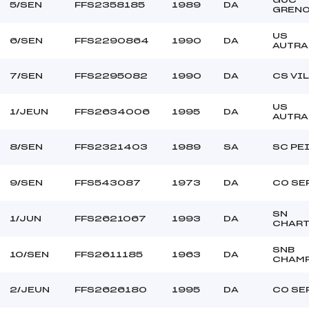
5/SEN
FFS2358185
1989
DA
GRENO
US
6/SEN
FFS2290864
1990
DA
AUTRA
7/SEN
FFS2295082
1990
DA
CS VI
US
1/JEUN
FFS2634006
1995
DA
AUTRA
8/SEN
FFS2321403
1989
SA
SC PE
9/SEN
FFS543087
1973
DA
CO SE
SN
1/JUN
FFS2621067
1993
DA
CHAR
SNB
10/SEN
FFS2611185
1963
DA
CHAM
2/JEUN
FFS2626180
1995
DA
CO SE