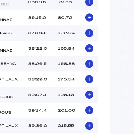
36:13.5
79.56
BLE
36:15.2
80.72
NNAI
LLARD
37:18.1
122.94
38:22.0
165.84
NNAI
ISEY VA
38:26.5
168.88
PT LAUX
38:29.0
170.54
39:07.1
196.13
TROUS
39:14.4
201.06
ROUS
PT LAUX
39:36.0
215.55