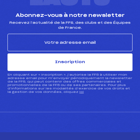
Abonnez-vous à notre newsletter
Recevez l’actualité de la FFS, des clubs et des Équipes
de France.
Inscription
En cliquant sur « inscription », j’autorise la FFS à utiliser mon
adresse email pour m’envoyer périodiquement la newsletter
de la FFS, qui peut contenir des offres commerciales et
promotionnelles de la FFS ou de ses partenaires. Pour plus
d’informations sur les modalités d’exercice de vos droits et
la gestion de vos données, cliquez
ici
CONTACT