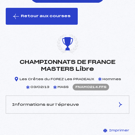
Retour aux courses
foi(s) le ski
CHAMPIONNATS DE FRANCE
MASTERS Libre
Les Crêtes du FOREZ Les PRADEAUX
Hommes
03/02/13
MASS
FNAM0214.FFS
Informations sur l’épreuve
JURY DE COMPÉTITION
Imprimer
Délégué Technique :
BRUNET BERNARD ()