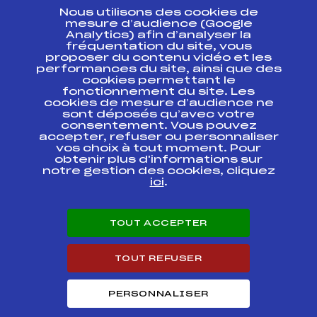
Nous utilisons des cookies de
ESPACE PRESSE
mesure d’audience (Google
Analytics) afin d’analyser la
fréquentation du site, vous
Ressources
proposer du contenu vidéo et les
performances du site, ainsi que des
Pass’Neige
cookies permettant le
Projet sportif fédéral
fonctionnement du site. Les
cookies de mesure d’audience ne
Projet de performance fédéral
sont déposés qu’avec votre
Antidopage
consentement. Vous pouvez
Pôle Développement, Formation, Suivi
accepter, refuser ou personnaliser
Scientifique
vos choix à tout moment. Pour
Listes ministérielles
obtenir plus d'informations sur
notre gestion des cookies, cliquez
Pôle vie de l’athlète
ici
.
Enseignement professionnel
Informatique et chronométrage
Circuits
TOUT ACCEPTER
Carrières
Développement des habiletés mentales
TOUT REFUSER
PERSONNALISER
© 2026 Fédération Française de Ski
Mentions légales
Politique de