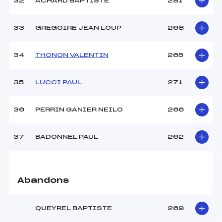
32
ACHARD BAPTISTE
281
33
GREGOIRE JEAN LOUP
268
34
THONON VALENTIN
265
35
LUCCI PAUL
271
36
PERRIN GANIER NEILO
266
37
BADONNEL PAUL
262
Abandons
QUEYREL BAPTISTE
269