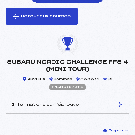
Retour aux courses
foi(s) le ski
SUBARU NORDIC CHALLENGE FFS 4
(MINI TOUR)
ARVIEUX
Hommes
02/02/13
FS
FNAM0197.FFS
Informations sur l’épreuve
JURY DE COMPÉTITION
Imprimer
Délégué Technique :
FINE CHRISTIAN ()