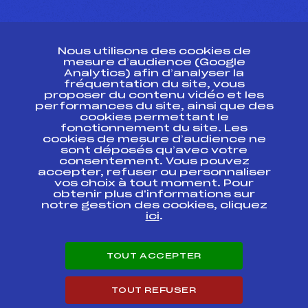
CONTACT
Nous utilisons des cookies de
ESPACE PRESSE
mesure d’audience (Google
Analytics) afin d’analyser la
fréquentation du site, vous
Ressources
proposer du contenu vidéo et les
performances du site, ainsi que des
Pass’Neige
cookies permettant le
Projet sportif fédéral
fonctionnement du site. Les
cookies de mesure d’audience ne
Projet de performance fédéral
sont déposés qu’avec votre
Antidopage
consentement. Vous pouvez
Pôle Développement, Formation, Suivi
accepter, refuser ou personnaliser
Scientifique
vos choix à tout moment. Pour
Listes ministérielles
obtenir plus d'informations sur
notre gestion des cookies, cliquez
Pôle vie de l’athlète
ici
.
Enseignement professionnel
Informatique et chronométrage
Circuits
TOUT ACCEPTER
Carrières
Développement des habiletés mentales
TOUT REFUSER