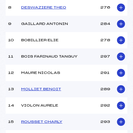
8
DESWAZIERE THEO
276
9
GAILLARD ANTONIN
284
10
BOBILLIER ELIE
278
11
BOIS FARINAUD TANGUY
297
12
MAURE NICOLAS
291
13
MOLLIET BENOIT
289
14
VIOLON AURELE
292
15
ROUSSET CHARLY
293