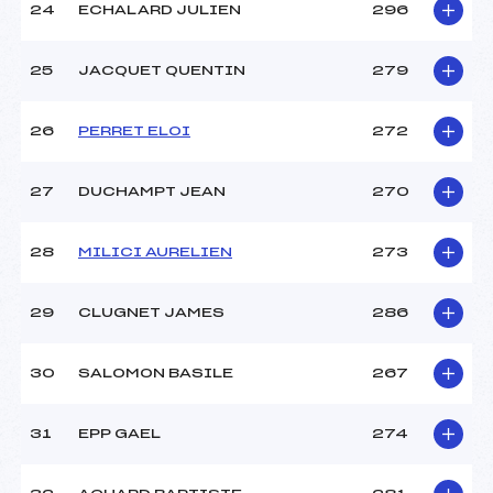
24
ECHALARD JULIEN
296
25
JACQUET QUENTIN
279
26
PERRET ELOI
272
27
DUCHAMPT JEAN
270
28
MILICI AURELIEN
273
29
CLUGNET JAMES
286
30
SALOMON BASILE
267
31
EPP GAEL
274